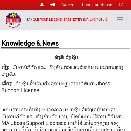
Careers
Land and House
LA
BANQUE POUR LE COMMERCE EXTERIEUR LAO PUBLIC
Knowledge & News
ໜັງສືແຈ້ງເຊີນ
ເຖິງ
: ບັນດາບໍລິສັດ ແລະ ຫ້າງຮ້ານຕົວແທນຈໍາໜ່າຍ ໃນນະຄອນຫຼວງ
ວຽງຈັນ.
ເລື່ອງ
:
​ແຈ້ງເຊີນເຂົ້າຮ່ວມຍືນຊອງປະມູນລາຄາຕໍ່ສັນຍາ Jboss
Support License
ທະນາຄານການຄ້າຕ່າງປະເທດລາວ ມະຫາຊົນ ຂໍແຈ້ງມາຍັງທ່ານຊາບ
ບັນດາບໍລິສັດ ແລະ ຫ້າງຮ້ານຕົວແທນ, ເພື່ອໃຫ້ການບໍລິການ ຕໍ່ສັນຍາ
MA Jboss Support Licensed ມານໍາໃຊ້ເຂົ້າໃນວຽກງານ ຂອງ
ທະນາຄານ ຈຶ່ງໄດ້ແຈ້ງເຊີນມາຍັງທ່ານເພື່ອຍືນຊອງເຂົ້າຮ່ວມປະມູນເຄື່ອງ