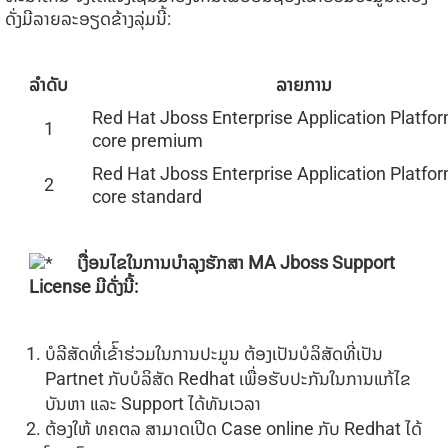
ດັ່ງມີລາຍລະອຽດຂ້າງລຸ່ມນີ້:
ລໍາດັບ
ລາຍການ
Red Hat Jboss Enterprise Application Platfor
1
core premium
Red Hat Jboss Enterprise Application Platfor
2
core standard
ເງື່ອນໄຂໃນການບໍາລຸງຮັກສາ
MA Jboss Support
License
ມີດັ່ງນີ້
:
ບໍລີສັດທີ່ເຂ້ົາຮ່ວມໃນການປະມູນ ຕ້ອງເປັນບໍລິສັດທີ່ເປັນ
Partnet ກັບບໍລິສັດ Redhat ເພື່ອຮັບປະກັນໃນການແກ້ໄຂ
ບັນຫາ ແລະ Support ໄດ້ທັນເວລາ
ຕ້ອງໃຫ້ ທຄຕລ ສາມາດເປີດ Case online ກັບ Redhat ໄດ້