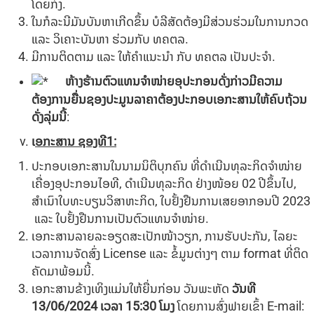
ໂດຍກົງ.
ໃນກໍລະນີມັນບັນຫາເກີດຂຶ້ນ ບໍລີສັດຕ້ອງມີສ່ວນຮ່ວມໃນການກວດ
ແລະ ວິເຄາະບັນຫາ ຮ່ວມກັບ ທຄຕລ.
ມີການຕິດຕາມ ແລະ ໃຫ້ຄໍາແນະນໍາ ກັບ ທຄຕລ ເປັນປະຈໍາ.
ຫ້າງຮ້ານຕົວແທນຈຳໜ່າຍອຸປະກອນດັ່ງກ່າວມີຄວາມ
ຕ້ອງການຍື່ນຊອງປະມູນລາຄາຕ້ອງປະກອບເອກະສານໃຫ້ຄົບຖ້ວນ
ດັ່ງລຸ່ມນີ້
:
ເ
ອກະສານ ຊອງທີ
1
:
ປະກອບເອກະສານໃນນາມນິຕິບຸກຄົນ ທີ່ດຳເນີນທຸລະກິດຈໍາໜ່າຍ
ເຄື່ອງອຸປະກອນໄອທີ, ດຳເນີນທຸລະກິດ ຢ່າງໜ້ອຍ 02 ປີຂຶ້ນໄປ,
ສໍາເນົາໃບທະບຽນວິສາຫະກິດ, ໃບຢັ້ງຢືນການເສຍອາກອນປີ 2023
ແລະ ໃບຢັ້ງຢືນການເປັນຕົວແທນຈໍາໜ່າຍ.
ເອກະສານລາຍລະອຽດສະເປັກໜ້າວຽກ, ການຮັບປະກັນ, ໄລຍະ
ເວລາການຈັດສົ່ງ License ແລະ ຂໍ້ມູນຕ່າງໆ ຕາມ format ທີ່ຕິດ
ຄັດມາພ້ອມນີ້.
ເອກະສານຂ້າງເທິງແມ່ນໃຫ້ຍື່ນກ່ອນ ວັນພະຫັດ
ວັນທີ
1
3/06
/202
4
ເວລາ
15
:
3
0
ໂມງ
ໂດຍການສົ່ງຟາຍເຂົ້າ E-mail: