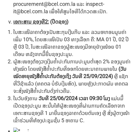
procurement@bcel.com.la
ແລະ
inspect-
it@bcel.com.la
ເພື່ອໃຫ້ສູນໄອທີໄດ້ກວດສະເປັກ.
ເອກະສານ ຊອງທີ
2
:
(
ປິດຊອງ
)
ໃບສະເໜີລາຄາຕ້ອງເປັນສະກຸນເງີນກີບ ແລະ ລວມອາກອນມູນຄ່າ
ເພີ່ມ 10%, ໂດຍສະເໜີເປັນ 03 ທາງເລືອກ ຄື: MA 01 ປີ, 02 ປີ
ຫຼື 03 ປີ, ໃບສະເໜີລາຄາຂອງຜູ້ສະໜອງມີອາຍຸຢ່າງໜ້ອຍ 01
ເດືອນ ຫລັງຈາກມື້ຍື່ນຊອງປະມູນ.
ຜູ້ສະໜອງຕ້ອງວາງເງິນຄໍ້າປະກັນການປະມູນຕໍ່າສຸດ
2% ຂອງມູນຄ່າ
ທັງໝົດ ໂດຍໜັງສືຄໍ້າປະກັນທີ່ອອກໂດຍທະນາຄານພາຍໃນ
(
ວັນ
ໝົດອາຍຸໜັງສືຄໍ້າປະກັນຕ້ອງເຖິງ ວັນທີ
25/09/2024
)
ຫຼື ແຊັກ
ທີ່ວີຊ້າແລ້ວ (ທຄຕລ ບໍ່ຮັບເງິນສົດ), ພາຍຫຼັງປະກາດຜົນ ທຄຕລ
ຈະສົ່ງໜັງສືຄໍ້າປະກັນດັ່ງກ່າວຄືນ.
ໃນວັນອັງຄານ
ວັນທີ
25
/06
/202
4
ເວລາ
09
:
3
0
ໂມງ
ແມ່ນມື້
ເປີດຊອງປະມູນ ສະນັ້ນໃຫ້ຜູ້ສະໜອງທີ່ຜ່ານການຄັດເລືອກຈາກ
ເອກະສານຊອງທີ 1 ມາຍື່ນຊອງລາຄາດ້ວຍຕົນເອງ ຫຼື ສົ່ງຜູ້ຕາງໜ້າ
ເຂົ້າຮ່ວມທີ່ຫ້ອງປະຊຸມຊັ້ນ 5 ອາຄານ C.
: