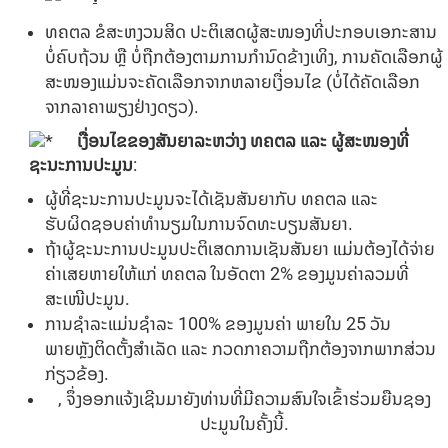
ທຄຕລ ຂໍສະຫງວນສິດ ປະຕິເສດຜູ້ສະໜອງທີ່ປະກອບເອກະສານ
ບໍ່ຄົບຖ້ວນ ຫຼື ບໍ່ຖືກຕ້ອງຕາມການກຳນົດຂ້າງເທິງ, ການຄັດເລືອກຜູ້
ສະໜອງແມ່ນຈະຄັດເລືອກຈາກຫລາຍເງື່ອນໄຂ (ບໍ່ໄດ້ຄັດເລືອກ
ຈາກລາຄາພຽງຢ່າງດຽວ).
ເງື່ອນໄຂຂອງສັນຍາລະຫວ່າງ ທຄຕລ ແລະ ຜູ້ສະໜອງທີ່
ຊະນະການປະມູນ
:
ຜູ້ທີ່ຊະນະການປະມູນຈະໄດ້ເຊັນສັນຍາກັບ ທຄຕລ ແລະ
ຮັບຜິດຊອບຄ່າທຳນຽມໃນການຈົດທະບຽນສັນຍາ.
ຖ້າຜູ້ຊະນະການປະມູນປະຕິເສດການເຊັນສັນຍາ ແມ່ນຕ້ອງໄດ້ຈ່າຍ
ຄ່າເສຍຫາຍໃຫ້ແກ່ ທຄຕລ ໃນອັດຕາ 2% ຂອງມູນຄ່າລວມທີ່
ສະເໜີປະມູນ.
ການຊໍາລະແມ່ນຊຳລະ 100% ຂອງມູນຄ່າ ພາຍໃນ 25 ວັນ
ພາຍຫຼັງຕິດຕັ້ງສຳເລັດ ແລະ ກວດກາຄວາມຖືກຕ້ອງຈາກພາກສ່ວນ
ກ່ຽວຂ້ອງ.
, ຈຶ່ງອອກແຈ້ງເຊີນມາຍັງທ່ານທີ່ມີຄວາມສົນໃຈເຂົ້າຮ່ວມຍືນຊອງ
ປະມູນໃນຄັ້ງນີ້.