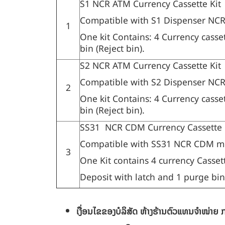
S1 NCR ATM Currency Cassette Kit
Compatible with S1 Dispenser NC
1
One kit Contains: 4 Currency casse
bin (Reject bin).
S2 NCR ATM Currency Cassette Kit
Compatible with S2 Dispenser NC
2
One kit Contains: 4 Currency casse
bin (Reject bin).
SS31 NCR CDM Currency Cassette 
Compatible with SS31 NCR CDM m
3
One Kit contains 4 currency Casset
Deposit with latch and 1 purge bin
ເງື່ອນໄຂຂອງບໍລິສັດ
ຫ້າງຮ້ານຕົວແທນຈຳໜ່າຍ ກ