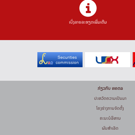
ເບິ່ງລາຍລະອຽດເພີ່ມເຕີມ
ກ່ຽວກັບ ທຄຕລ
ປະຫວັດຄວາມເປັນມາ
ໂຄງຮ່າງການຈັດຕັ້ງ
ຄະນະບໍລິຫານ
ຜົນສຳເລັດ