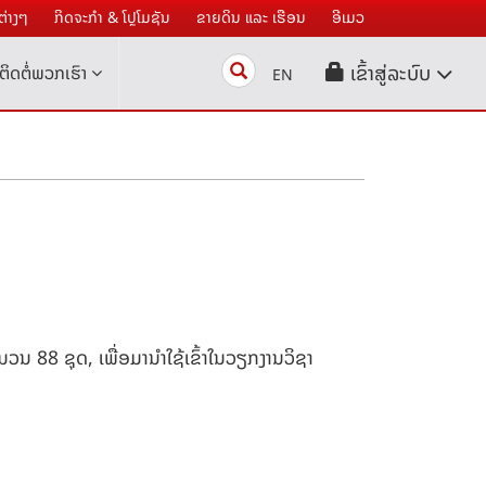
່າງໆ
ກິດຈະກໍາ & ໂປຼໂມຊັນ
ຂາຍດິນ ແລະ ເຮືອນ
ອີເມວ
Search
ເຂົ້າສູ່ລະບົບ
ຕິດຕໍ່ພວກເຮົາ
EN
ນ 88 ຊຸດ, ເພື່ອມານຳໃຊ້ເຂົ້າໃນວຽກງານວິຊາ