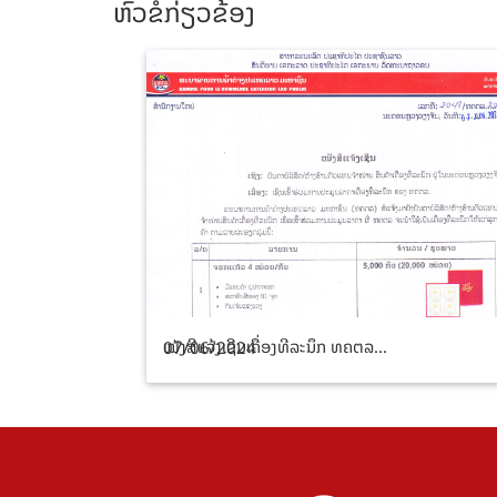
ຫົວຂໍ້ກ່ຽວຂ້ອງ
ໝັງສີແຈ້ງເຊີນເຄື່ອງທີລະນຶກ ທຄຕລ...
07/06/2024