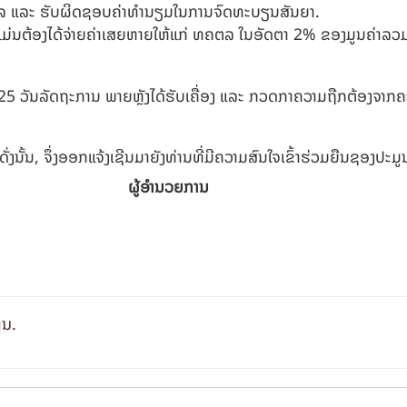
ຄຕລ ແລະ ຮັບຜິດຊອບຄ່າທຳນຽມໃນການຈົດທະບຽນສັນຍາ.
ແມ່ນຕ້ອງໄດ້ຈ່າຍຄ່າເສຍຫາຍໃຫ້ແກ່ ທຄຕລ ໃນອັດຕາ 2% ຂອງມູນຄ່າລວມ
5 ວັນລັດຖະການ ພາຍຫຼັງໄດ້ຮັບເຄື່ອງ ແລະ ກວດກາຄວາມຖືກຕ້ອງຈາ
ດັ່ງນັ້ນ, ຈຶ່ງອອກແຈ້ງເຊີນມາຍັງທ່ານທີ່ມີຄວາມສົນໃຈເຂົ້າຮ່ວມຍືນຊອງປະມູນໃ
ຜູ້ອຳນວຍການ
ິນ.