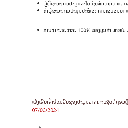
ຜູ້ທີ່ຊະນະການປະມູນຈະໄດ້ເຊັນສັນຍາກັບ ທ
ຖ້າຜູ້ຊະນະການປະມູນປະຕິເສດການເຊັນສັນຍາ 
ການຊໍາລະຈະຊຳລະ 100% ຂອງມູນຄ່າ ພາຍໃນ 2
ແຈ້ງເຊີນເຂົ້າຮ່ວມຍືນຊອງປະມູນລາຄາກະແຊັດຕູ້ຖອນເງ
07/06/2024