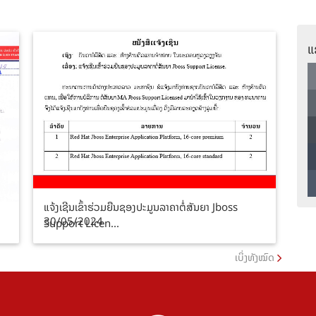
ແ
ແຈ້ງເຊີນເຂົ້າຮ່ວມຍືນຊອງປະມູນລາຄາຕໍ່ສັນຍາ Jboss
30/05/2024
Support Licen...
ເບິ່ງທັງໝົດ