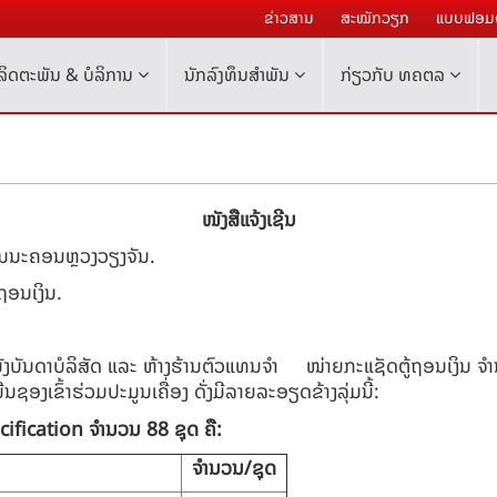
ຂ່າວສານ
ສະໝັກວຽກ
ແບບຟອມຕ
ລິດຕະພັນ & ບໍລິການ
ນັກລົງທຶນສໍາພັນ
ກ່ຽວກັບ ທຄຕລ
ໜັງສືແຈ້ງເຊີນ
 ໃນນະຄອນຫຼວງວຽງຈັນ.
ຖອນເງິນ.
ງບັນດາບໍລິສັດ ແລະ ຫ້າງຮ້ານຕົວແທນຈຳ ໜ່າຍກະແຊັດຕູ້ຖອນເງິນ ຈຳນວ
ນຊອງເຂົ້າຮ່ວມປະມູນເຄື່ອງ ດັ່ງມີລາຍລະອຽດຂ້າງລຸ່ມນີ້:
cification
ຈໍານວນ
88
ຊຸດ ຄື:
ຈໍານວນ
/
ຊຸດ