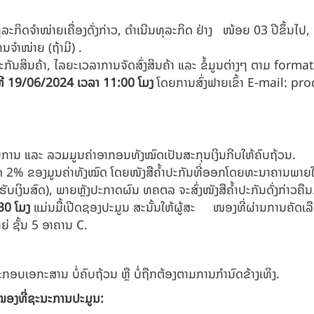
ກິດຈໍາໜ່າຍເຄື່ອງດັ່ງກ່າວ, ດຳເນີນທຸລະກິດ ຢ່າງ ໜ້ອຍ 03 ປີຂຶ້ນໄປ,
ໍາໜ່າຍ (ຖ້າມີ) .
ສິນຄ້າ, ໄລຍະເວລາການຈັດສົ່ງສິນຄ້າ ແລະ ຂໍ້ມູນຕ່າງໆ ຕາມ format ທ
ທີ
19/06/2024
ເວລາ
11:00
ໂມງ
ໂດຍການສົ່ງຟາຍເຂົ້າ E-mail:
pro
ການ ແລະ ລວມມູນຄ່າອາກອນທັງໝົດເປັນສະກຸນເງິນກີບໃຫ້ຄົບຖ້ວນ.
າສຸດ 2% ຂອງມູນຄ່າທັງໝົດ ໂດຍໜັງສືຄໍ້າປະກັນທີ່ອອກໂດຍທະນາຄານພາ
່ຮັບເງິນສົດ), ພາຍຫຼັງປະກາດຜົນ ທຄຕລ ຈະສົ່ງໜັງສືຄໍ້າປະກັນດັ່ງກ່າວຄືນ
30
ໂມງ
ແມ່ນມື້ເປີດຊອງປະມູນ ສະນັ້ນໃຫ້ຜູ້ສະ ໜອງທີ່ຜ່ານການຄັດ
ໃຫຍ່ ຊັ້ນ 5 ອາຄານ C.
ບເອກະສານ ບໍ່ຄົບຖ້ວນ ຫຼື ບໍ່ຖືກຕ້ອງຕາມການກຳນົດຂ້າງເທິງ.
ໜອງທີ່ຊະນະການປະມູນ: