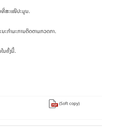
ທີ່ສະເໜີປະມູນ.
ກຄະນະກຳມະການຕິດຕາມກວດກາ.
ນຄັ້ງນີ້.
(Soft copy)