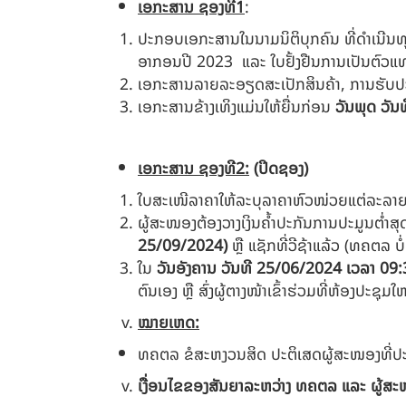
ເອກະສານ ຊອງທີ
1
:
ປະກອບເອກະສານໃນນາມນິຕິບຸກຄົນ ທີ່ດຳເນີນທຸລະ
ອາກອນປີ 2023 ແລະ ໃບຢັ້ງຢືນການເປັນຕົວແທນຈ
ເອກະສານລາຍລະອຽດສະເປັກສິນຄ້າ, ການຮັບປະກັນ
ເອກະສານຂ້າງເທິງແມ່ນໃຫ້ຍື່ນກ່ອນ
ວັນພຸດ
ວັນ
ເອກະສານ ຊອງທີ
2
:
(ປິດຊອງ)
ໃບສະເໜີລາຄາໃຫ້ລະບຸລາຄາຫົວໜ່ວຍແຕ່ລະລາຍ
ຜູ້ສະໜອງຕ້ອງວາງເງິນຄໍ້າປະກັນການປະມູນຕໍ່
25/09/2024
)
ຫຼື ແຊັກທີ່ວີຊ້າແລ້ວ (ທຄຕລ ບໍ
ໃນ
ວັນອັງຄານ ວັນທີ
25/06/2024
ເວລາ
09:
ຕົນເອງ ຫຼື ສົ່ງຜູ້ຕາງໜ້າເຂົ້າຮ່ວມທີ່ຫ້ອງປະຊຸມ
ໝາຍເຫດ:
ທຄຕລ ຂໍສະຫງວນສິດ ປະຕິເສດຜູ້ສະໜອງທີ່ປະກອ
ເງື່ອນໄຂຂອງສັນຍາລະຫວ່າງ ທຄຕລ ແລະ ຜູ້ສະ