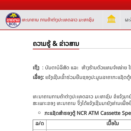
ທະນາຄານ ການຄ້າຕ່າງປະເທດລາວ ມະຫາຊົນ
ຜະ
ຄວາມຮູ້ & ຂ່າວສານ
ເຖິງ
:
ບັນດາບໍລິສັດ ແລະ ຫ້າງຮ້ານຕົວແທນຈໍາໜ່າຍ
ເລື່ອງ:
​ແຈ້ງເຊີນເຂົ້າຮ່ວມຍືນຊອງປະມູນລາຄາກະແຊັດຕູ້
ທະນາຄານການຄ້າຕ່າງປະເທດລາວ ມະຫາຊົນ ຂໍແຈ້ງມາຍັ
ສະເພາະຂອງ ທະນາຄານ ຈຶ່ງໄດ້ແຈ້ງເຊີນມາຍັງທ່ານເພື່ອຍື
ກະແຊັດສໍາຮອງຕູ້
NCR ATM Cassette
Spe
ລ/ດ
ເນື້ອໃນ