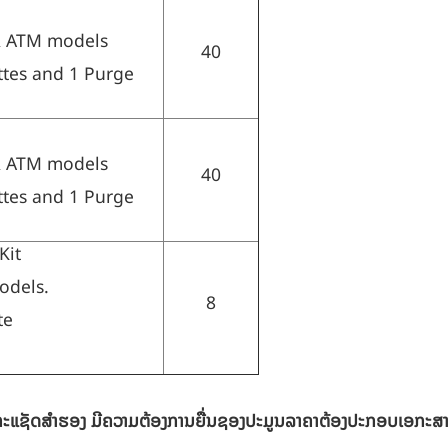
R ATM models
40
ttes and 1 Purge
R ATM models
40
ttes and 1 Purge
Kit
odels.
8
te
ະແຊັດສໍາຮອງ ມີຄວາມຕ້ອງການຍື່ນຊອງປະມູນລາຄາຕ້ອງປະກອບເອກະສານໃຫ້