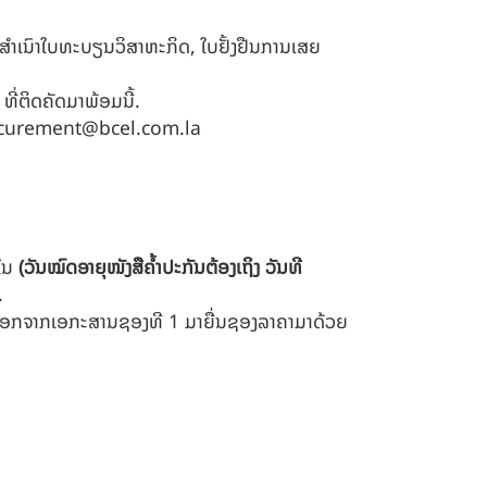
 ສໍາເນົາໃບທະບຽນວິສາຫະກິດ, ໃບຢັ້ງຢືນການເສຍ
ີ່ຕິດຄັດມາພ້ອມນີ້.
curement@bcel.com.la
ຍໃນ
(ວັນໝົດອາຍຸໜັງສືຄໍ້າປະກັນຕ້ອງເຖິງ ວັນທີ
.
ເລືອກຈາກເອກະສານຊອງທີ 1 ມາຍື່ນຊອງລາຄາມາດ້ວຍ