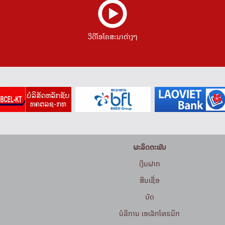
ວີດີໂອໂຄສະນາຕ່າງໆ
ຜະລິດຕະພັນ
ເງິນຝາກ
ສິນເຊື່ອ
ບັດ
ບໍລິການ ເອເລັກໂທຣນິກ