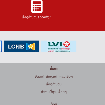
ເຄື່ອງຄຳນວນອັດຕາຕ່າງໆ
ຄົ້ນຫາ
ອັດຕາຄ່າທຳນຽມຕ່າງໆແລະອື່ນໆ
ເຄື່ອງຄຳນວນ
ຄໍາຖາມທີ່ຖາມເລື້ອຍໆ
ຕິດຕໍ່