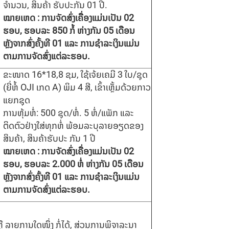
ຈໍານວນ, ສິນຄ້າ ຮັບປະກັນ 01 ປີ.
ໝາຍເຫດ : ການຈັດສົ່ງເຄື່ອງແມ່ນເປັນ
02
ຮອບ
,
ຮອບລະ
850
ກໍ້ ຫ່າງກັນ
0
5
ເດືອນ
ຫຼັງຈາກສົ່ງຄັ້ງທີ
01
ແລະ ການຊຳລະເງິນແມ່ນ
ຕາມການຈັດສົ່ງແຕ່ລະຮອບ.
ຂະໜາດ 16*18,8 ຊມ, ໃຊ້ເຈ້ຍເຄມີ 3 ໃບ/ຊຸດ
(ຍີ່ຫໍ້ OJI ເກດ A) ພິມ 4 ສີ, ເຂົ້າເຫຼັ້ມດ້ວຍກາວ
ແຍກຊຸດ
ການຫຸ້ມຫໍ່: 500 ຊຸດ/ຫໍ່. 5 ຫໍ່/ແພັກ ແລະ
ຕິດຕົວຢ່າງໃສ່ທຸກຫໍ່ ພ້ອມລະບຸລາຍອຽດຂອງ
ສິນຄ້າ, ສິນຄ້າຮັບປະ ກັນ 1 ປີ
ໝາຍເຫດ : ການຈັດສົ່ງເຄື່ອງແມ່ນເປັນ
02
ຮອບ
,
ຮອບລະ
2.000
ຫໍ່ ຫ່າງກັນ
0
5
ເດືອນ
ຫຼັງຈາກສົ່ງຄັ້ງທີ
01
ແລະ ການຊຳລະເງິນແມ່ນ
ຕາມການຈັດສົ່ງແຕ່ລະຮອບ.
 ລາຍການໃດໜຶ່ງ ກໍ່ໄດ້, ສ່ວນການພິຈາລະນາ