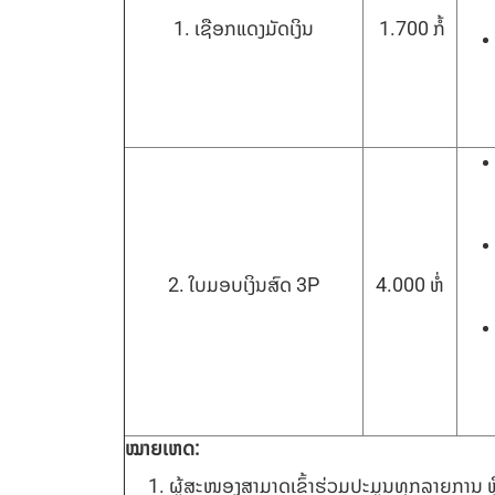
1. ເຊືອກແດງມັດເງິນ
1.700 ກໍ້
2. ໃບມອບເງິນສົດ 3P
4.000 ຫໍ່
ໝາຍເຫດ:
ຜູ້ສະໜອງສາມາດເຂົ້າຮ່ວມປະມູນທຸກລາຍການ ຫຼື