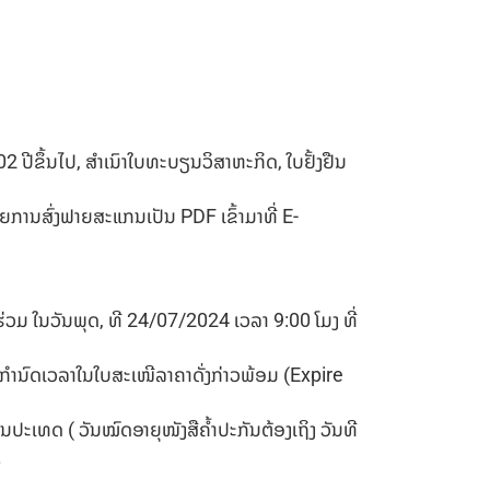
 ປີຂຶ້ນໄປ, ສໍາເນົາໃບທະບຽນວິສາຫະກິດ, ໃບຢັ້ງຢືນ
ດຍການສົ່ງຟາຍສະແກນເປັນ PDF ເຂົ້າມາທີ່ E-
າມາຮ່ວມ ໃນວັນພຸດ, ທີ 24/07/2024 ເວລາ 9:00 ໂມງ ທີ່
ກຳນົດເວລາໃນໃບສະເໜີລາຄາດັ່ງກ່າວພ້ອມ (Expire
ປະເທດ ( ວັນໝົດອາຍຸໜັງສືຄໍ້າປະກັນຕ້ອງເຖິງ ວັນທີ
.