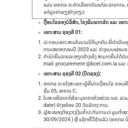
ແມ່ນ ທຄຕລ ຈະຄັດເລືອກເປັນແຕ່ລະລາຍການ, ຄັ
ແຕ່ມູນຄ່າພຽງຢ່າງດຽວ.
ເງື່ອນໄຂຂອງບໍລິສັດ
,
ໂຮງພິມພາກລັດ ແລະ ເອກະຊ
ເອກະສານ ຊອງທີ
0
1:
ປະກອບເອກະສານໃນນາມນິຕິບຸກຄົນ ທີ່ດຳເນີນທຸລະ
ການເສຍອາກອນປີ 2023 ແລະ ຮ່າງແບບຟອມຂອງ 
ກຳນົດຍື່ນລາຍລະອຽດຂ້າງເທິງ ສາມາດຍື່ນໄດ້ນັບ
mail:
procurement-@bcel.com.la
ແລະ ສ
ເອກະສານ ຊອງທີ
02
(
ປິດຊອງ)
:
ທຄຕລ ຈະແຈ້ງສະເພາະຜູ້ທີ່ຜ່ານເງື່ອນໄຂ ຮອບທີ 0
ຊັ້ນ 05, ອາຄານ C.
ໃບສະເໜີລາຄາໃຫ້ລະບຸລາຄາຫົວໜ່ວຍ ແລະ ລວມມູ
date) ຢ່າງໜ້ອຍ 20 ວັນລັດຖະການ.
ຜູ້ສະໜອງຕ້ອງວາງເງິນຄໍ້າປະກັນການປະມູນຕໍ່າ
30/09/2024 ) ຫຼື ແຊັກທີ່ວີຊ້າແລ້ວ (ທຄຕລ ບໍ່