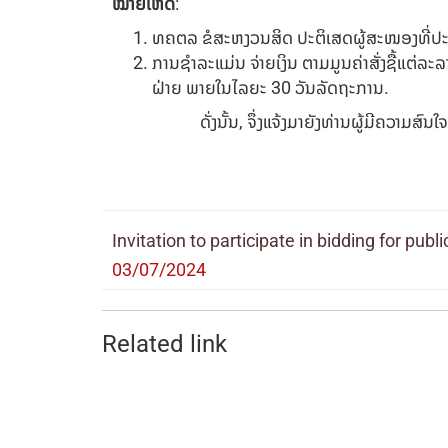
ໝາຍເຫດ
:
ທຄຕລ ຂໍສະຫງວນສິດ ປະຕິເສດຜູ້ສະໜອງທີ່ປະກອ
ການຊໍາລະແມ່ນ ຈ່າຍເງິນ ຕາມມູນຄ່າສັ່ງຊື້ແຕ
ຝ່າຍ ພາຍໃນໄລຍະ 30 ວັນລັດຖະການ.
ດັ່ງນັ້ນ, ຈຶ່ງແຈ້ງມາຍັງທ່ານຜູ້ມີຄວາມສົນໃຈ
Invitation to participate in bidding for publ
03/07/2024
Related link