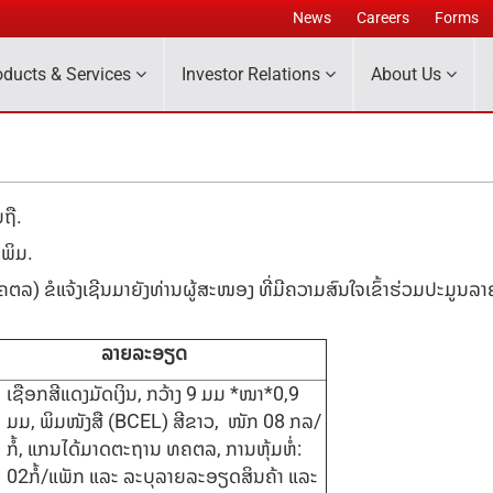
News
Careers
Forms
oducts & Services
Investor Relations
About Us
ຖື.
ງພິມ.
ໍ​ແຈ້ງ​ເຊີນ​ມາ​ຍັງ​ທ່ານຜູ້​ສະໜອງ​ ທີ່ມີຄວາມສົນໃຈເຂົ້າຮ່ວມປະມູນລ
ລາຍລະອຽດ
ເຊືອກສີແດງມັດເງິນ, ກວ້າງ 9 ມມ *ໜາ*0,9
ມມ, ພິມໜັງສື (BCEL) ສີຂາວ, ໜັກ 08 ກລ/
ກໍ້, ແກນໄດ້ມາດຕະຖານ ທຄຕລ, ການຫຸ້ມຫໍ່:
02ກໍ້/ແພັກ ແລະ ລະບຸລາຍລະອຽດສິນຄ້າ ແລະ