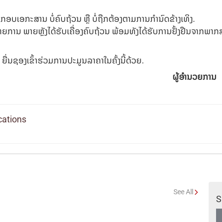
ບເອກະສານ ບໍ່ຄົບຖ້ວນ ຫຼື ບໍ່ຖືກຕ້ອງຕາມການກຳນົດຂ້າງເທິງ.
່ລະລາຍການ ພາຍຫຼັງໄດ້ຮັບເຄື່ອງຄົບຖ້ວນ ພ້ອມທັງໄດ້ຮັບການຢັ້ງຢືນຈາ
 ຍື່ນຊອງເຂົ້າຮ່ວມການປະມູນລາຄາໃນຄັ້ງນີ້ດ້ວຍ.
ຜູ້ອໍານວຍການ
ications
See All
S