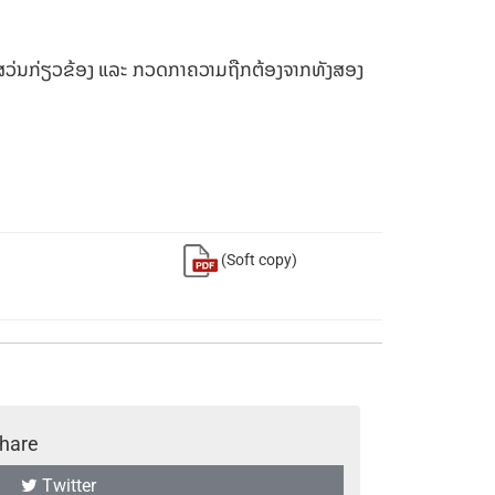
ກພາກສວ່ນກ່ຽວຂ້ອງ ແລະ ກວດກາຄວາມຖືກຕ້ອງຈາກທັງສອງ
(Soft copy)
hare
Twitter