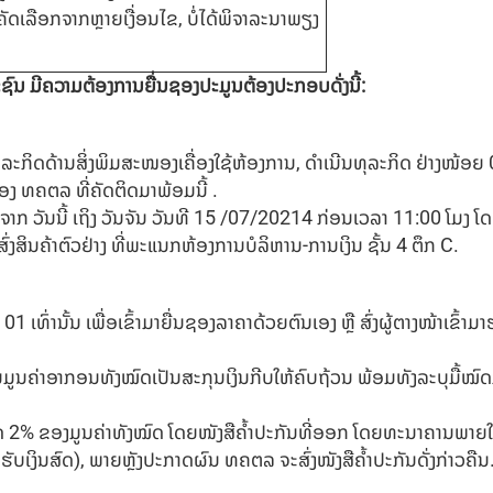
ດເລືອກຈາກຫຼາຍເງື່ອນໄຂ, ບໍ່ໄດ້ພິຈາລະນາພຽງ
ົນ ມີຄວາມຕ້ອງການຍື່ນຊອງປະມູນຕ້ອງປະກອບດັ່ງນີ້:
ກິດດ້ານສິ່ງພິມສະໜອງເຄື່ອງໃຊ້ຫ້ອງການ, ດຳເນີນທຸລະກິດ ຢ່າງໜ້ອຍ 02
ທຄຕລ ທີ່ຄັດຕິດມາພ້ອມນີ້ .
ຈາກ ວັນນີ້ ເຖິງ ວັນຈັນ ວັນທີ 15 /07/20214 ກ່ອນເວລາ 11:00 ໂມງ ໂ
ົ່ງສິນຄ້າຕົວຢ່າງ ທີ່ພະແນກຫ້ອງການບໍລິຫານ-ການເງິນ ຊັ້ນ 4 ຕຶກ C.
1 ເທົ່ານັ້ນ ເພື່ອເຂົ້າມາຍື່ນຊອງລາຄາດ້ວຍຕົນເອງ ຫຼື ສົ່ງຜູ້ຕາງໜ້າເຂົ້
ນຄ່າອາກອນທັງໝົດເປັນສະກຸນເງິນກີບໃຫ້ຄົບຖ້ວນ ພ້ອມທັງລະບຸມື້ໝົດ
ສຸດ 2% ຂອງມູນຄ່າທັງໝົດ ໂດຍໜັງສືຄໍ້າປະກັນທີ່ອອກ ໂດຍທະນາຄານພາຍໃນ
ຮັບເງິນສົດ), ພາຍຫຼັງປະກາດຜົນ ທຄຕລ ຈະສົ່ງໜັງສືຄໍ້າປະກັນດັ່ງກ່າວຄືນ