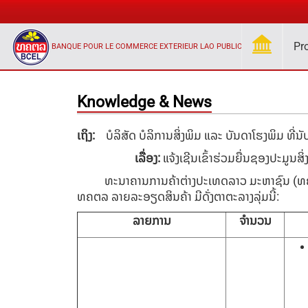
Pr
BANQUE POUR LE COMMERCE EXTERIEUR LAO PUBLIC
Knowledge & News
ເຖິງ
:
ບໍລິສັດ ບໍລິການສິ່ງພິມ ແລະ ບັນດາໂຮງພິມ ທີ່ນັບ
ເລື່ອງ
:
​​​ແຈ້ງເຊີນເຂົ້າຮ່ວມຍື່ນຊອງປະມູນສິ່
ທະນາຄານ​ການ​ຄ້າ​ຕ່າງປະ​ເທດ​ລາວ ມະຫາຊົນ (ທຄຕລ) ຂ
ທຄຕລ ລາຍລະອຽດສິນຄ້າ ມີດັ່ງຕາຕະລາງລຸ່ມນີ້:
ລາຍການ
ຈຳນວນ