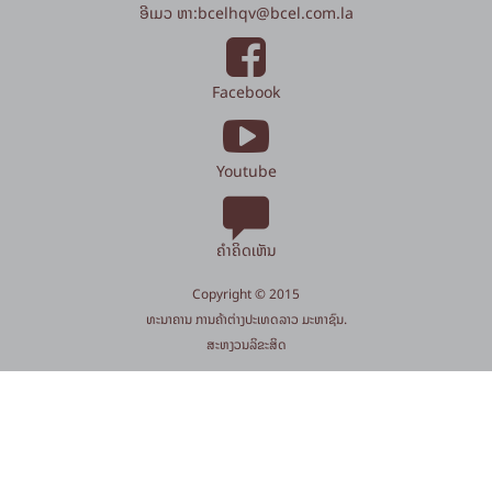
ອີເມວ ຫາ:
bcelhqv
@
bcel.com.la
Facebook
Youtube
ຄຳຄິດເຫັນ
Copyright © 2015
​ທະນາຄານ ການຄ້າຕ່າງປະເທດລາວ ມະຫາຊົນ.
​ສະ​ຫງວນ​ລິ​ຂະ​ສິດ