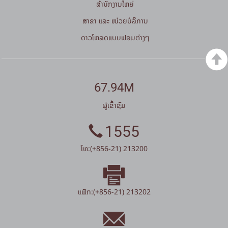
ສໍານັກງານໃຫຍ່
ສາຂາ ແລະ ໜ່ວຍບໍລິການ
ດາວໂຫລດແບບຟອມຕ່າງໆ
67.94M
ຜູ້ເຂົ້າຊົມ
1555
ໂທ:(+856-21) 213200
ແຟັກ:(+856-21) 213202