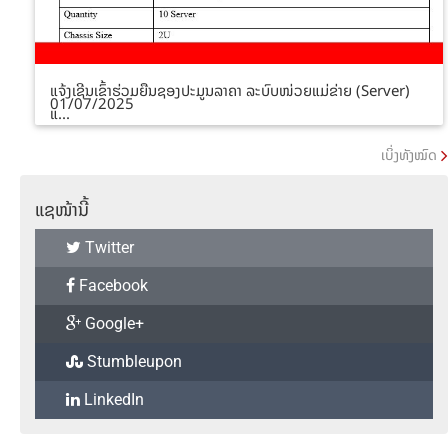
ແຈ້ງເຊີນເຂົ້າຮ່ວມຍືນຊອງປະມູນລາຄາ ລະບົບໜ່ວຍແມ່ຂ່າຍ (Server)
01/07/2025
ແ...
ເບິ່ງທັງໝົດ
ແຊໜ້ານີ້
Twitter
Facebook
Google+
Stumbleupon
LinkedIn