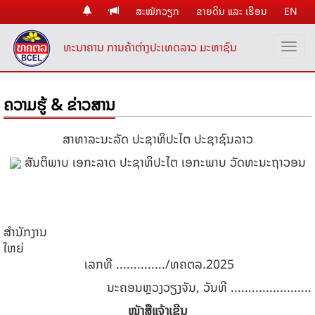
ສະໝັກວຽກ
ຂາຍດິນ ແລະ ເຮືອນ
EN
ທະນາຄານ ການຄ້າຕ່າງປະເທດລາວ ມະຫາຊົນ
ຄວາມຮູ້ & ຂ່າວສານ
ສາທາລະນະ​ລັດ ປະຊາທິປະ​ໄຕ ປະຊາຊົນ​ລາວ
ສັນຕິພາ​ບ ​ເອກະລາດ ປະຊາທິປະ​ໄຕ ​ເອກະພາບ ວັດທະນະ​ຖາວອນ
ສຳນັກງານ
ໃຫຍ່
ເລກທີ ............../ທຄຕລ.2025
ນະຄອນຫຼວງວຽງຈັນ, ວັນທີ .......................
ໜັງສືແຈ້ງເຊີນ