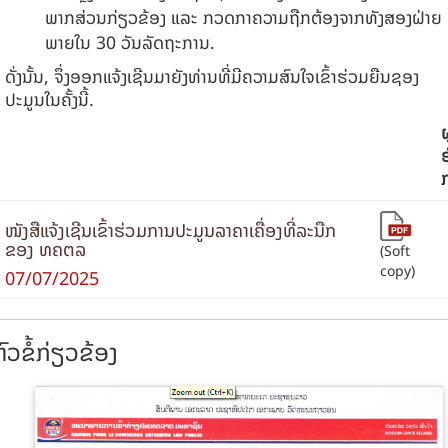
ພາກສ່ວນກ່ຽວຂ້ອງ ແລະ ກວດກາຄວາມຖືກຕ້ອງຈາກທັງສອງຝ່າຍ
ພາຍໃນ 30 ວັນລັດຖະການ.
ດັ່ງນັ້ນ, ຈຶ່ງອອກແຈ້ງເຊີນມາຍັງທ່ານທີ່ມີຄວາມສົນໃຈເຂົ້າຮ່ວມຍືນຊອງ
ປະມູນໃນຄັ້ງນີ້.
ຜ
ໜັງສືແຈ້ງເຊີນເຂົ້າຮ່ວມການປະມູນລາຄາເຄື່ອງທີ່ລະນືກ
ຂອງ ທຄຕລ
(Soft
copy)
07/07/2025
ົວຂໍ້ກ່ຽວຂ້ອງ