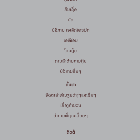
ສິນເຊື່ອ
ບັດ
ບໍລິການ ເອເລັກໂທຣນິກ
ເອທີເອັມ
ໂອນເງິນ
ການຄ້າດ້ານການເງິນ
ບໍລິການອື່ນໆ
ຄົ້ນຫາ
ອັດຕາຄ່າທຳນຽມຕ່າງໆແລະອື່ນໆ
ເຄື່ອງຄຳນວນ
ຄໍາຖາມທີ່ຖາມເລື້ອຍໆ
ຕິດຕໍ່