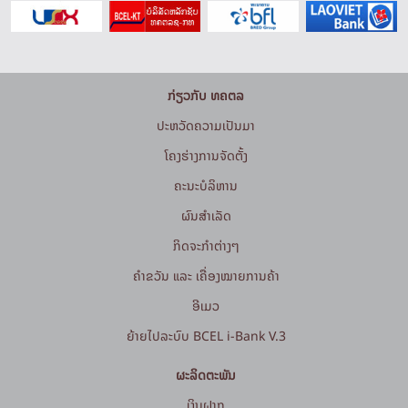
ກ່ຽວກັບ ທຄຕລ
ປະຫວັດຄວາມເປັນມາ
ໂຄງຮ່າງການຈັດຕັ້ງ
ຄະນະບໍລິຫານ
ຜົນສຳເລັດ
ກິດຈະກໍາຕ່າງໆ
ຄຳຂວັນ ແລະ ເຄື່ອງໝາຍການຄ້າ
ອີເມວ
ຍ້າຍໄປລະບົບ BCEL i-Bank V.3
ຜະລິດຕະພັນ
ເງິນຝາກ