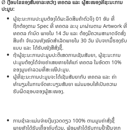
Ø
ເງື່ອນໄຂຂອງສັນຍາລະຫວ່າງ ທຄຕລ ແລະ ຜູ້ສະໜອງທີ່ຊະນະການ
ປະມູນ:
ຜູ້ຊະນະການປະມູນຕ້ອງໄດ້ຜະລິດສິນຄ້າຕົວຈິງ 01 ອັນ ທີ່
ຖືກຕ້ອງຕາມ Spec ທີ່ ທຄຕລ ລະບຸ ມາຜ່ານຕາມ Artwork ທີ່
ທຄຕລ ກໍານົດ ພາຍໃນ 14 ວັນ ແລະ ຕ້ອງມີຄວາມສາມາດຈັດສົ່ງ
ສິນຄ້າ ຈໍານວນທັງໝົດສໍາເລັດພາຍໃນ 30 ວັນ ນັບຈາກມື້ຮອງຮັບ
ແບບ ແລະ ໄດ້ຮັບໜັງສືສັ່ງຊື້.
ຖ້າຜູ້ຊະນະການປະມູນປະຕິເສດການເຊັນສັນຍາ, ຜູ້ຊະນະການ
ປະມູນຕ້ອງໄດ້ຈ່າຍຄ່າເສຍຫາຍໃຫ້ແກ່ ທຄຕລ ໃນອັດຕາ 10%
ຂອງມູນຄ່າລວມທີ່ສະເໜີປະມູນ.
ຜູ້ທີ່ຊະນະການປະມູນຈະໄດ້ເຊັນສັນຍາກັບ ທຄຕລ ແລະ ຄ່າ
ທຳນຽມໃນການຈົດທະບຽນສັນຍາ ແມ່ນມອບໃຫ້ເປັນຄວາມ
ຮັບຜິດຊອບຂອງຜູ້ສະໜອງ.
ການຊໍາລະແມ່ນຈ່າຍເງິນງວດດຽວ 100% ຕາມມູນຄ່າສັ່ງຊື້
ພາຍຫຼັງໄດ້ຮັບເຄື່ອງຄົບຖ້ວນ, ພ້ອມທັງໄດ້ຮັບການຢັ້ງຢືນຈາກ