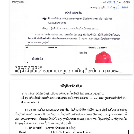
707/07/2025
ໜັງສືແຈ້ງເຊີນເຂົ້າຮ່ວມການປະມູນລາຄາເຄື່ອງທີ່ລະນືກ ຂອງ ທຄຕລ...