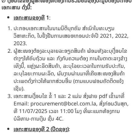
Ø
ເງື່ອນໄຂຂອງຜູ້ສະໜອງທີ່ຕ້ອງການຮ່ວມຍື່ນຊອງປະມູນຕ້ອງປະກອບ
ເອກະສານ ດັ່ງນີ້
:
ເອກະສານຊອງທີ
1
:
ປະກອບເອກະສານໃນນາມນິຕິບຸກຄົນ ສຳເນົາໃບທະບຽນ
ວິສາຫະກິດ, ໃບຢັ້ງຢືນການເສຍອາກອນປະຈຳປີ 2021, 2022,
202
3.
ຜູ້ສະໜອງຕ້ອງລະບຸລາຍລະອຽດສິນຄ້າ ພ້ອມທັງລະບຸເງື່ອນໄຂ
ຕ່າງໆໃຫ້ຄົບຖ້ວນ ແລະ ກົງກັບຄວາມຕ້ອງ ການໃນຕາຕະລາງຂ້າງ
ເທິງນີ້, ແຫຼ່ງຜະລິດສິນຄ້າ, ລະບຸໄລຍະເວລາໃນການຮັບປະກັນ,
ລະບຸໄລຍະການຜະລິດ, ຜົນງານຜ່ານມາທີ່ເຄີຍສະໜອງສິນຄ້າ
ປະເພດດັ່ງກ່າວໃຫ້ພາກສ່ວນອື່ນ
(
ຕາມແບບຟອມຄັດຕິດແຈ້ງ
ເຊີນ).
ເອກະສານເງື່ອນໄຂ ຂໍ້ 1 ແລະ 2 ແມ່ນ ສົ່ງຟາຍ pdf ເຂົ້າມາທີ່
Email:
procurement@bcel.com.la
, ສົ່ງກ່ອນວັນສຸກ,
ທີ 11/07/2025 ເວລາ 11:00 ໂມງ ທີ່ພະແນກຫ້ອງການ
ບໍລິຫານ-ການເງິນ ຊັ້ນ 4C.
ເອກະສານຊອງທີ
2
(
ປິດຊອງ)
: