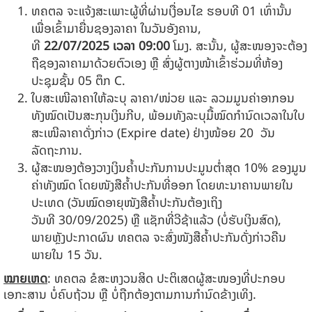
ທຄຕລ ຈະແຈ້ງສະເພາະຜູ້ທີ່ຜ່ານເງື່ອນໄຂ ຮອບທີ
01 ເທົ່ານັ້ນ
ເພື່ອເຂົ້າມາຍື່ນຊອງລາຄາ ໃນວັນອັງຄານ,
ທີ
22
/0
7
/202
5
ເວລາ
09:00
ໂມງ. ສະນັ້ນ, ຜູ້ສະໜອງຈະຕ້ອງ
ຖືຊອງລາຄາມາດ້ວຍຕົວເອງ ຫຼື ສົ່ງຜູ້ຕາງໜ້າເຂົ້າຮ່ວມທີ່ຫ້ອງ
ປະຊຸມຊັ້ນ 05 ຕຶກ C.
ໃບສະເໜີລາຄາໃຫ້ລະບຸ ລາຄາ/ໜ່ວຍ ແລະ ລວມມູນຄ່າອາກອນ
ທັງໝົດເປັນສະກຸນເງິນກີບ, ພ້ອມທັງລະບຸມື້ໝົດກຳນົດເວລາໃນໃບ
ສະເໜີລາຄາດັ່ງກ່າວ (Expire date) ຢ່າງໜ້ອຍ
20
ວັນ
ລັດຖະການ.
ຜູ້ສະໜອງຕ້ອງວາງເງິນຄໍ້າປະກັນການປະມູນຕໍ່າສຸດ 10% ຂອງມູນ
ຄ່າທັງໝົດ ໂດຍໜັງສືຄໍ້າປະກັນທີ່ອອກ ໂດຍທະນາຄານພາຍໃນ
ປະເທດ (ວັນໝົດອາຍຸໜັງສືຄໍ້າປະກັນຕ້ອງເຖິງ
ວັນທີ 30/09/2025) ຫຼື ແຊັກທີ່ວີຊ້າແລ້ວ (ບໍ່ຮັບເງິນສົດ),
ພາຍຫຼັງປະກາດຜົນ ທຄຕລ ຈະສົ່ງໜັງສືຄໍ້າປະກັນດັ່ງກ່າວຄືນ
ພາຍໃນ 15 ວັນ.
ໝາຍເຫດ
: ທຄຕລ ຂໍສະຫງວນສິດ ປະຕິເສດຜູ້ສະໜອງທີ່ປະກອບ
ເອກະສານ ບໍ່ຄົບຖ້ວນ ຫຼື ບໍ່ຖືກຕ້ອງຕາມການກຳນົດຂ້າງເທິງ.