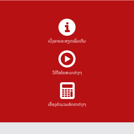
ເບິ່ງລາຍລະອຽດເພີ່ມເຕີມ
ວີດີໂອໂຄສະນາຕ່າງໆ
ເຄື່ອງຄຳນວນອັດຕາຕ່າງໆ