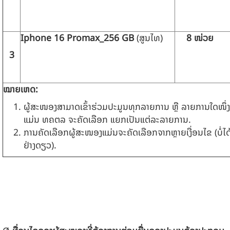
Iphone
16
Promax_
256
GB
(ສູນໄທ)
8
ໜ່ວຍ
3
ໝາຍເຫດ:
ຜູ້ສະໜອງສາມາດເຂົ້າຮ່ວມປະມູນທຸກລາຍການ ຫຼື ລາຍການໃດໜຶ່ງ 
ແມ່ນ ທຄຕລ ຈະຄັດເລືອກ ແຍກເປັນແຕ່ລະລາຍການ.
ການຄັດເລືອກຜູ້ສະໜອງແມ່ນຈະຄັດເລືອກຈາກຫຼາຍເງື່ອນໄຂ (ບໍ່
ຢ່າງດຽວ).