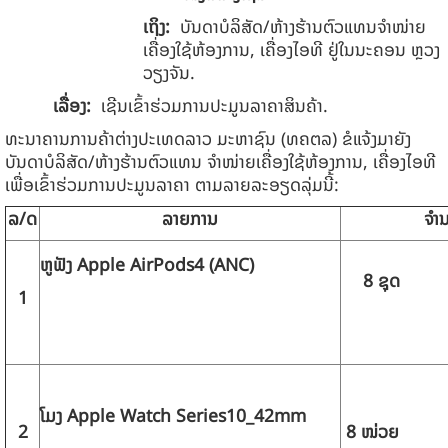
ເຖິງ:
ບັນດາບໍລິສັດ/ຫ້າງຮ້ານຕົວແທນຈໍາໜ່າຍ
ເຄື່ອງໃຊ້ຫ້ອງການ, ເຄື່ອງໄອທີ ຢູ່ໃນນະຄອນ ຫຼວງ
ວຽງຈັນ.
ເລື່ອງ
:
​​​ ​​​ເຊີນເຂົ້າຮ່ວມການປະມູນລາຄາສິນຄ້າ.
ທະນາຄານການຄ້າຕ່າງປະເທດລາວ ມະຫາຊົນ (ທຄຕລ) ຂໍ​​​ແຈ້ງມາຍັງ
ບັນດາບໍລິສັດ/ຫ້າງຮ້ານຕົວແທນ ຈໍາໜ່າຍເຄື່ອງໃຊ້ຫ້ອງການ, ເຄື່ອງໄອທີ
ເພື່ອເຂົ້າຮ່ວມການປະມູນລາຄາ ຕາມລາຍລະອຽດລຸ່ມນີ້:
ລ/ດ
ລາຍການ
ຈຳ
ຫູຟັງ
Apple AirPods
4 (
ANC)
8
ຊຸດ
1
ໂມງ
Apple Watch
Series
10_42
mm
2
8
ໜ່ວຍ