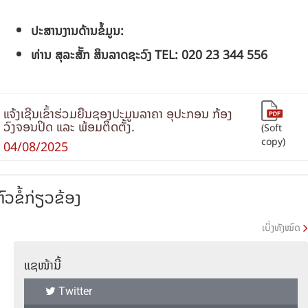
ປະສານງານດ້ານຂໍ້ມູນ:
ທ່ານ ສຸລະສັັກ ສິນລາດຊະວົງ
TEL:
020
23 344 556
ແຈ້ງເຊີນເຂົ້າຮ່ວມຍືນຊອງປະມູນລາຄາ ອຸປະກອນ ກ້ອງ
ວົງຈອນປິດ ແລະ ພ້ອມຕິດຕັ້ງ.
(Soft
copy)
04/08/2025
ົວຂໍ້ກ່ຽວຂ້ອງ
ເບິ່ງທັງໝົດ
ແຊໜ້ານີ້
Twitter