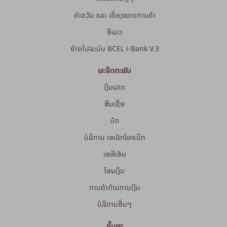
ຄຳຂວັນ ແລະ ເຄື່ອງໝາຍການຄ້າ
ອີເມວ
ຍ້າຍໄປລະບົບ BCEL i-Bank V.3
ຜະລິດຕະພັນ
ເງິນຝາກ
ສິນເຊື່ອ
ບັດ
ບໍລິການ ເອເລັກໂທຣນິກ
ເອທີເອັມ
ໂອນເງິນ
ການຄ້າດ້ານການເງິນ
ບໍລິການອື່ນໆ
ຄົ້ນຫາ