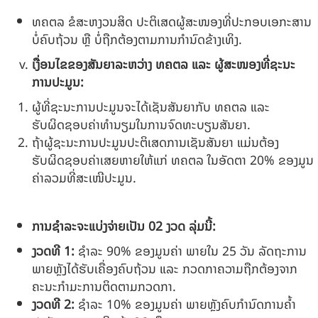
ທຄຕລ ຂໍສະຫງວນສິດ ປະຕິເສດຜູ້ສະໜອງທີ່ປະກອບເອກະສານ
ບໍ່ຄົບຖ້ວນ ຫຼື ບໍ່ຖືກຕ້ອງຕາມການກຳນົດຂ້າງເທິງ.
ເງື່ອນໄຂຂອງສັນຍາລະຫວ່າງ ທຄຕລ ແລະ ຜູ້ສະໜອງທີ່ຊະນະ
ການປະມູນ:
ຜູ້ທີ່ຊະນະການປະມູນຈະໄດ້ເຊັນສັນຍາກັບ ທຄຕລ ແລະ
ຮັບຜິດຊອບຄ່າທຳນຽມໃນການຈົດທະບຽນສັນຍາ.
ຖ້າຜູ້ຊະນະການປະມູນປະຕິເສດການເຊັນສັນຍາ ແມ່ນຕ້ອງ
ຮັບຜິດຊອບຄ່າເສຍຫາຍໃຫ້ແກ່ ທຄຕລ ໃນອັດຕາ 20% ຂອງມູນ
ຄ່າລວມທີ່ສະເໜີປະມູນ.
ການຊໍາລະຈະແບ່ງຈ່າຍເປັນ
02
ງວດ ລຸ່ມນີ້:
ງວດທີ
1
:
ຊໍາລະ 90% ຂອງມູນຄ່າ ພາຍໃນ 25 ວັນ ລັດຖະການ
ພາຍຫຼັງໄດ້ຮັບເຄື່ອງຄົບຖ້ວນ ແລະ ກວດກາຄວາມຖືກຕ້ອງຈາກ
ຄະນະກຳມະການຕິດຕາມກວດກາ.
ງວດທີ
2
:
ຊໍາລະ 10% ຂອງມູນຄ່າ ພາຍຫຼັງຄົບກໍານົດການຄໍ້າ