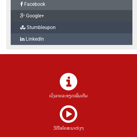
Facebook
Google+
Stumbleupon
LinkedIn
ເບິ່ງລາຍລະອຽດເພີ່ມເຕີມ
ວີດີໂອໂຄສະນາຕ່າງໆ