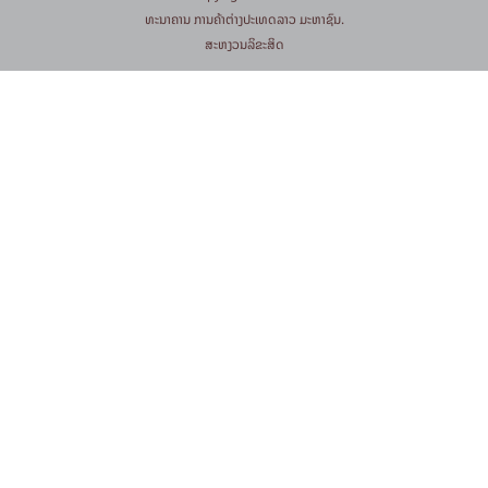
​ທະນາຄານ ການຄ້າຕ່າງປະເທດລາວ ມະຫາຊົນ.
​ສະ​ຫງວນ​ລິ​ຂະ​ສິດ