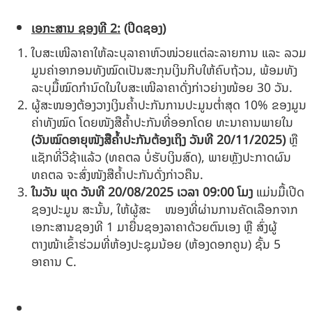
ເອກະສານ ຊອງທີ
2
:
(ປິດຊອງ)
ໃບສະເໜີລາຄາໃຫ້ລະບຸລາຄາຫົວໜ່ວຍແຕ່ລະລາຍການ ແລະ ລວມ
ມູນຄ່າອາກອນທັງໝົດເປັນສະກຸນເງິນກີບໃຫ້ຄົບຖ້ວນ, ພ້ອມທັງ
ລະບຸມື້ໝົດກຳນົດໃນໃບສະເໜີລາຄາດັ່ງກ່າວຍ່າງໜ້ອຍ 30 ວັນ.
ຜູ້ສະໜອງຕ້ອງວາງເງິນຄໍ້າປະກັນການປະມູນຕໍ່າສຸດ 10% ຂອງມູນ
ຄ່າທັງໝົດ ໂດຍໜັງສືຄໍ້າປະກັນທີ່ອອກໂດຍ ທະນາຄານພາຍໃນ
(ວັນໝົດອາຍຸໜັງສືຄໍ້າປະກັນຕ້ອງເຖິງ ວັນທີ
20/11/2025
)
ຫຼື
ແຊັກທີ່ວີຊ້າແລ້ວ (ທຄຕລ ບໍ່ຮັບເງິນສົດ), ພາຍຫຼັງປະກາດຜົນ
ທຄຕລ ຈະສົ່ງໜັງສືຄໍ້າປະກັນດັ່ງກ່າວຄືນ.
ໃນວັນ ພຸດ
ວັນທີ
20/08/2025
ເວລາ
09:00
ໂມງ
ແມ່ນມື້ເປີດ
ຊອງປະມູນ ສະນັ້ນ, ໃຫ້ຜູ້ສະ ໜອງທີ່ຜ່ານການຄັດເລືອກຈາກ
ເອກະສານຊອງທີ 1 ມາຍື່ນຊອງລາຄາດ້ວຍຕົນເອງ ຫຼື ສົ່ງຜູ້
ຕາງໜ້າເຂົ້າຮ່ວມທີ່ຫ້ອງປະຊຸມນ້ອຍ (ຫ້ອງດອກຄູນ) ຊັ້ນ 5
ອາຄານ C.