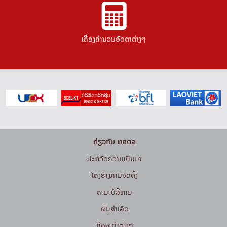
ເຄື່ອງຄຳນວນອັດຕາຕ່າງໆ
ກ່ຽວກັບ ທຄຕລ
ປະຫວັດຄວາມເປັນມາ
ໂຄງຮ່າງການຈັດຕັ້ງ
ຄະນະບໍລິຫານ
ຜົນສຳເລັດ
ກິດຈະກໍາຕ່າງໆ