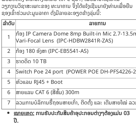
ວຽກງານວິຊາສະເພາະຂອງ ທະນາຄານ ຈຶ່ງໄດ້ແຈ້ງເຊີນມາຍັງທ່ານເພື່ອຍືນ
ຊອງເຂົ້າຮ່ວມປະມູນລາຄາ ດັ່ງມີລາຍລະອຽດຂ້າງລຸ່ມນີ້:
ລຳດັບ
ລາຍການ
ກ້ອງ IP Camera Dome 8mp Built-in Mic 2.7-13.
1
Vari-Focal Lens (IPC-HDBW2841R-ZAS)
2
ກ້ອງ 180 ອົງສາ (IPC-EB5541-AS)
3
ຮາດດິດ 10 TB
4
Switch Poe 24 port (POWER POE DH-PFS4226-2
5
ຫົວແລນ RJ45 + Boot
6
ສາຍແລນ CAT 6 (ສີສົ້ມ) 300m
7
ລວມການບໍລິການຮື້ຖອນສາຍເກົ່າ, ຕິດຕັ້ງ ແລະ ເດີນສາຍໃໝ່ ລວ
ໝາຍເຫດ:
ການຮັບປະກັນສິນຄ້າອຸປະກອນຕ່າງໆຕ້ອງແມ່ນ
03
ປີ.