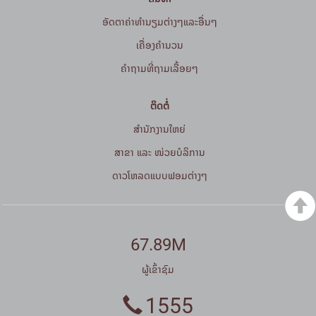
ອັດຕາຄ່າທຳນຽມຕ່າງໆແລະອື່ນໆ
ເຄື່ອງຄຳນວນ
ຄໍາຖາມທີ່ຖາມເລື້ອຍໆ
ຕິດຕໍ່
ສໍານັກງານໃຫຍ່
ສາຂາ ແລະ ໜ່ວຍບໍລິການ
ດາວໂຫລດແບບຟອມຕ່າງໆ
67.89M
ຜູ້ເຂົ້າຊົມ
1555