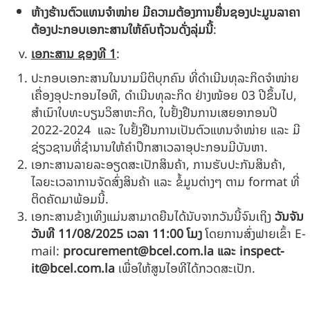
ຫ້າງຮ້ານຕົວແທນຈຳໜ່າຍ ມີຄວາມຕ້ອງການຍື່ນຊອງປະມູນລາຄາ
ຕ້ອງປະກອບເອກະສານໃຫ້ຄົບຖ້ວນດັ່ງລຸ່ມນີ້
:
ເອກະສານ ຊອງທີ
1
:
ປະກອບເອກະສານໃນນາມນິຕິບຸກຄົນ ທີ່ດຳເນີນທຸລະກິດຈໍາໜ່າຍ
ເຄື່ອງອຸປະກອນໄອທີ, ດຳເນີນທຸລະກິດ ຢ່າງໜ້ອຍ 03 ປີຂຶ້ນໄປ,
ສໍາເນົາໃບທະບຽນວິສາຫະກິດ, ໃບຢັ້ງຢືນການເສຍອາກອນປີ
2022-2024 ແລະ ໃບຢັ້ງຢືນການເປັນຕົວແທນຈໍາໜ່າຍ ແລະ ມີ
ຊ່ຽວຊານທີ່ຊຳນານໃຫ້ຄຳປຶກສາເວລາອຸປະກອນມີບັນຫາ.
ເອກະສານລາຍລະອຽດສະເປັກສິນຄ້າ, ການຮັບປະກັນສິນຄ້າ,
ໄລຍະເວລາການຈັດສົ່ງສິນຄ້າ ແລະ ຂໍ້ມູນຕ່າງໆ ຕາມ format ທີ່
ຕິດຄັດມາພ້ອມນີ້.
ເອກະສານຂ້າງເທິງແມ່ນສາມາດຍືນໄດ້ນັບຈາກວັນນີ້ຈົນເຖິງ
ວັນຈັນ
ວັນທີ
11/08/2025
ເວລາ
11:00
ໂມງ
ໂດຍການສົ່ງຟາຍເຂົ້າ E-
mail:
procurement@bcel.com.la
ແລະ
inspect-
it@bcel.com.la
ເພື່ອໃຫ້ສູນໄອທີໄດ້ກວດສະເປັກ.