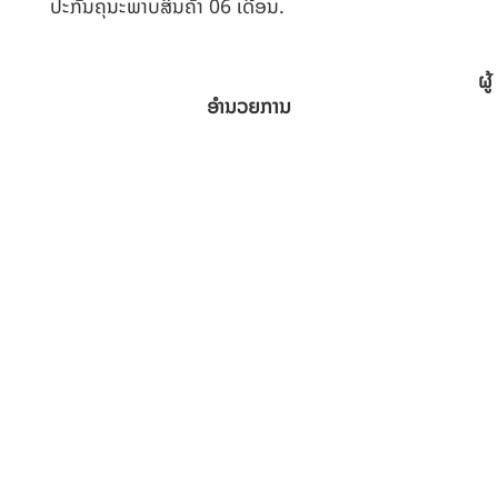
ປະກັນຄຸນະພາບສິນຄ້າ 06 ເດືອນ.
ຜູ້
ອຳນວຍການ