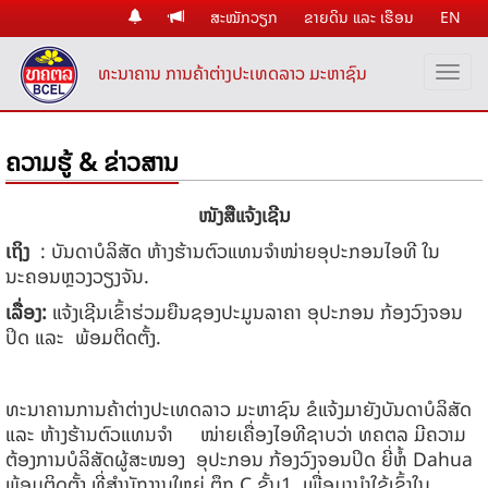
ສະໝັກວຽກ
ຂາຍດິນ ແລະ ເຮືອນ
EN
ທະນາຄານ ການຄ້າຕ່າງປະເທດລາວ ມະຫາຊົນ
ຄວາມຮູ້ & ຂ່າວສານ
ໜັງສືແຈ້ງເຊີນ
ເຖິງ
:
ບັນດາບໍລິສັດ ຫ້າງຮ້ານຕົວແທນຈໍາໜ່າຍອຸປະກອນໄອທີ ໃນ
ນະຄອນຫຼວງວຽງຈັນ.
ເລື່ອງ:
​ແຈ້ງເຊີນເຂົ້າຮ່ວມຍືນຊອງປະມູນລາຄາ
ອຸປະກອນ ກ້ອງວົງຈອນ
ປິດ ແລະ ພ້ອມຕິດຕັ້ງ.
ທະນາຄານການຄ້າຕ່າງປະເທດລາວ ມະຫາຊົນ ຂໍແຈ້ງມາຍັງບັນດາບໍລິສັດ
ແລະ ຫ້າງຮ້ານຕົວແທນຈຳ ໜ່າຍເຄື່ອງໄອທີຊາບວ່າ ທຄຕລ ມີຄວາມ
ຕ້ອງການບໍລິສັດຜູ້ສະໜອງ ອຸປະກອນ ກ້ອງວົງຈອນປິດ ຍີ່ຫໍ້ Dahua
ພ້ອມຕິດຕັ້ງ ທີ່ສຳນັກງານໃຫຍ່ ຕຶກ C ຊັ້ນ1, ເພື່ອມານຳໃຊ້ເຂົ້າໃນ