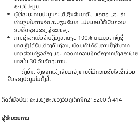
ສະເໜີປະມູນ.
ຜູ້ທີ່ຊະນະການປະມູນຈະໄດ້ເຊັນສັນຍາກັບ ທຄຕລ ແລະ ຄ່າ
ທຳນຽມໃນການຈົດທະບຽນສັນຍາ ແມ່ນມອບໃຫ້ເປັນຄວາມ
ຮັບຜິດຊອບຂອງຜູ້ສະໜອງ.
ການຊໍາລະແມ່ນຈ່າຍເງິນງວດດຽວ 100% ຕາມມູນຄ່າສັ່ງຊື້
ພາຍຫຼັງໄດ້ຮັບເຄື່ອງຄົບຖ້ວນ, ພ້ອມທັງໄດ້ຮັບການຢັ້ງຢືນຈາກ
ພາກສ່ວນກ່ຽວຂ້ອງ ແລະ ກວດກາຄວາມຖືກຕ້ອງຈາກທັງສອງຝ່າຍ
ພາຍໃນ 30 ວັນລັດຖະການ.
ດັ່ງນັ້ນ, ຈຶ່ງອອກແຈ້ງເຊີນມາຍັງທ່ານທີ່ມີຄວາມສົນໃຈເຂົ້າຮ່ວມ
ຍືນຊອງປະມູນໃນຄັ້ງນີ້.
ຕິດຕໍ່ພົວພັນ: ຂະເເໜງສະໜອງວັນຖຸເຕັກນິກ213200 ຕໍ່ 414
ຜູ້ອຳນວຍການ