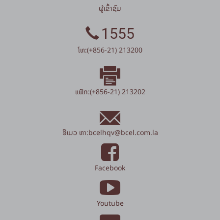
ຜູ້ເຂົ້າຊົມ
1555
ໂທ:(+856-21) 213200
ແຟັກ:(+856-21) 213202
ອີເມວ ຫາ:
bcelhqv
@
bcel.com.la
Facebook
Youtube