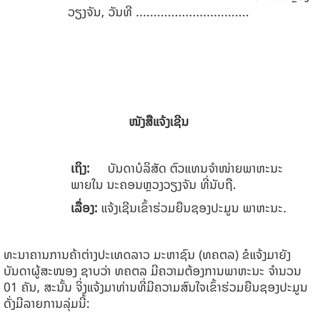
ວຽງຈັນ, ວັນທີ ................................
ໜັງສື
ແຈ້ງ
ເຊີນ
ເຖິງ
:
ບັນດາບໍລິສັດ ຕົວແທນຈໍາໜ່າຍພາຫະນະ
ພາຍໃນ ນະຄອນຫຼວງວຽງຈັນ ທີ່ນັບຖື.
ເລື່ອງ
:
​​​ແຈ້ງເຊີນເຂົ້າຮ່ວມຍືນຊອງປະມູນ ພາຫະນະ.
ທະນາຄານການຄ້າຕ່າງປະເທດລາວ ມະຫາຊົນ (ທຄຕລ) ຂໍ​​​ແຈ້ງມາຍັງ
ບັນດາຜູ້ສະໜອງ ຊາບວ່າ ທຄຕລ ມີຄວາມຕ້ອງການພາຫະນະ ຈຳນວນ
01 ຄັນ, ສະນັ້ນ ຈິ່ງແຈ້ງມາທ່ານທີ່ມີຄວາມສົນໃຈເຂົ້າຮ່ວມຍືນຊອງປະມູນ
ດັ່ງມີລາຍການລຸ່ມນີ້: