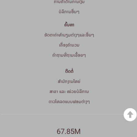
ການຄ້າດ້ານການເງິນ
ບໍລິການອື່ນໆ
ຄົ້ນຫາ
ອັດຕາຄ່າທຳນຽມຕ່າງໆແລະອື່ນໆ
ເຄື່ອງຄຳນວນ
ຄໍາຖາມທີ່ຖາມເລື້ອຍໆ
ຕິດຕໍ່
ສໍານັກງານໃຫຍ່
ສາຂາ ແລະ ໜ່ວຍບໍລິການ
ດາວໂຫລດແບບຟອມຕ່າງໆ
67.85M