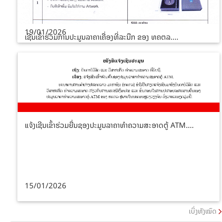
19/01/2026
ເຊີນເຂົ້າຮ່ວມການປະມູນລາຄາເຄື່ອງທີ່ລະນືກ ຂອງ ທຄຕລ....
ແຈ້ງເຊີນເຂົ້າຮ່ວມຍື່ນຊອງປະມູນລາຄາທໍາຄວາມສະອາດຕູ້ ATM....
15/01/2026
ເບິ່ງທັງໝົດ