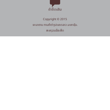
ຄຳຄິດເຫັນ
Copyright © 2015
​ທະນາຄານ ການຄ້າຕ່າງປະເທດລາວ ມະຫາຊົນ.
​ສະ​ຫງວນ​ລິ​ຂະ​ສິດ