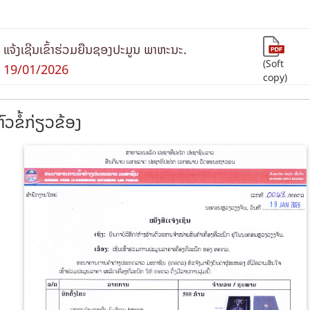
ແຈ້ງເຊີນເຂົ້າຮ່ວມຍືນຊອງປະມູນ ພາຫະນະ.
(Soft
19/01/2026
copy)
ົວຂໍ້ກ່ຽວຂ້ອງ