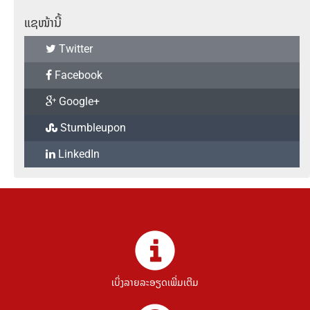
ແຊໜ້ານີ້
Twitter
Facebook
Google+
Stumbleupon
LinkedIn
ເບິ່ງລາຍລະອຽດເພີ່ມເຕີມ