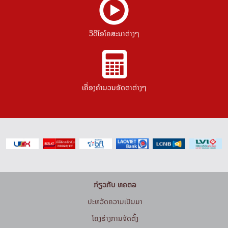
ວີດີໂອໂຄສະນາຕ່າງໆ
ເຄື່ອງຄຳນວນອັດຕາຕ່າງໆ
ກ່ຽວກັບ ທຄຕລ
ປະຫວັດຄວາມເປັນມາ
ໂຄງຮ່າງການຈັດຕັ້ງ