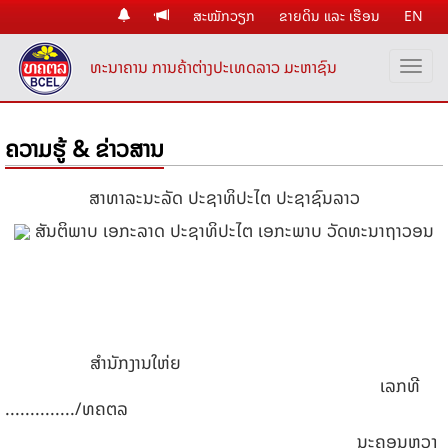
ສະໝັກວຽກ
ຂາຍດິນ ແລະ ເຮືອນ
EN
ທະນາຄານ ການຄ້າຕ່າງປະເທດລາວ ມະຫາຊົນ
ຄວາມຮູ້ & ຂ່າວສານ
ສາທາລະນະລັດ ປະຊາທິປະໄຕ ປະຊາຊົນລາວ
ສັນຕິພາບ ເອກະລາດ ປະຊາທິປະໄຕ ເອກະພາບ ວັດທະນາຖາວອນ
ສຳນັກງານໃຫ່ຍ
ເລກທີ
............../ທຄຕລ
ນະຄອນຫຼວງ