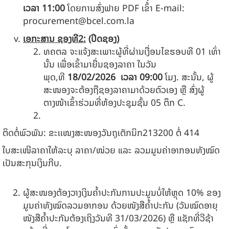
ເວລາ 11:00
ໂດຍການສົ່ງຟາຍ PDF ເຂົ້າ E-mail:
procurement@bcel.com.la
ເອກະສານ ຊອງທີ
2
:
(ປິດຊອງ)
ທຄຕລ ຈະແຈ້ງສະເພາະຜູ້ທີ່ຜ່ານເງື່ອນໄຂຮອບທີ 01 ເທົ່າ
ນັ້ນ ເພື່ອເຂົ້າມາຍື່ນຊອງລາຄາ ໃນວັນ
ພຸດ,ທີ
18
/
0
2
/202
6
ເວລາ
09:00
ໂມງ. ສະນັ້ນ, ຜູ້
ສະໜອງຈະຕ້ອງຖືຊອງລາຄາມາດ້ວຍຕົວເອງ ຫຼື ສົ່ງຜູ້
ຕາງໜ້າເຂົ້າຮ່ວມທີ່ຫ້ອງປະຊຸມຊັ້ນ 05 ຕຶກ C.
ຕິດຕໍ່ພົວພັນ: ຂະເເໜງສະໜອງວັນຖຸເຕັກນິກ213200 ຕໍ່ 414
ໃບສະເໜີລາຄາໃຫ້ລະບຸ ລາຄາ/ໜ່ວຍ ແລະ ລວມມູນຄ່າອາກອນທັງໝົດ
ເປັນສະກຸນເງິນກີບ.
ຜູ້ສະໜອງຕ້ອງວາງເງິນຄໍ້າປະກັນການປະມູນບໍ່ໃຫ້ຫຼຸດ 10% ຂອງ
ມູນຄ່າທັງໝົດລວມອາກອນ ດ້ວຍໜັງສືຄໍ້າປະກັນ (ວັນໝົດອາຍຸ
ໜັງສືຄໍ້າປະກັນຕ້ອງເຖິງວັນທີ 31/03/2026) ຫຼື ແຊັກທີ່ວີຊ້າ