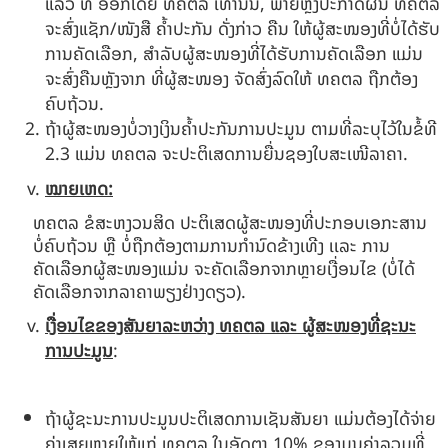
ແລ້ວ ທີ່ ອອກໂດຍ ທຄຕລ ເທົ່ານັ້ນ, ພາຍຫຼັງປະກາດຜົນ ທຄຕລ
ຈະສົ່ງແຊັກ/ໜັງສື ຄໍ້າປະກັນ ດັ່ງກ່າວ ຄືນ ໃຫ້ຜູ້ສະໜອງທີ່ບໍ່ໄດ້ຮັບ
ການຄັດເລືອກ, ສຳລັບຜູ້ສະໜອງທີ່ໄດ້ຮັບການຄັດເລືອກ ແມ່ນ
ຈະສົ່ງຄືນຫຼັງຈາກ ທີ່ຜູ້ສະໜອງ ຈັດສົ່ງລົດໃຫ້ ທຄຕລ ຖືກຕ້ອງ
ຄົບຖ້ວນ.
ຖ້າຜູ້ສະໜອງບໍ່ວາງເງິນຄໍ້າປະກັນການປະມູນ ຕາມທີ່ລະບຸໄວ້ໃນຂໍ້ທີ
2.3 ແມ່ນ ທຄຕລ ຈະປະຕິເສດການຍື່ນຊອງໃບສະເໜີລາຄາ.
ໝາຍເຫດ:
ທຄຕລ ຂໍສະຫງວນສິດ ປະຕິເສດຜູ້ສະໜອງທີ່ປະກອບເອກະສານ
ບໍ່ຄົບຖ້ວນ ຫຼື ບໍ່ຖືກຕ້ອງຕາມການກຳນົດຂ້າງເທີງ ເເລະ ການ
ຄັດເລືອກຜູ້ສະໜອງແມ່ນ ຈະຄັດເລືອກຈາກຫຼາຍເງື່ອນໄຂ (ບໍ່ໄດ້
ຄັດເລືອກຈາກລາຄາພຽງຢ່າງດຽວ).
ເງື່ອນໄຂຂອງສັນຍາລະຫວ່າງ ທຄຕລ ແລະ ຜູ້ສະໜອງທີ່ຊະນະ
ການປະມູນ
:
ຖ້າຜູ້ຊະນະການປະມູນປະຕິເສດການເຊັນສັນຍາ ແມ່ນຕ້ອງໄດ້ຈ່າຍ
ຄ່າເສຍຫາຍໃຫ້ແກ່ ທຄຕລ ໃນອັດຕາ 10% ຂອງມູນຄ່າລວມທີ່