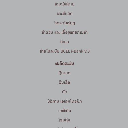
ຄະນະບໍລິຫານ
ຜົນສຳເລັດ
ກິດຈະກໍາຕ່າງໆ
ຄຳຂວັນ ແລະ ເຄື່ອງໝາຍການຄ້າ
ອີເມວ
ຍ້າຍໄປລະບົບ BCEL i-Bank V.3
ຜະລິດຕະພັນ
ເງິນຝາກ
ສິນເຊື່ອ
ບັດ
ບໍລິການ ເອເລັກໂທຣນິກ
ເອທີເອັມ
ໂອນເງິນ