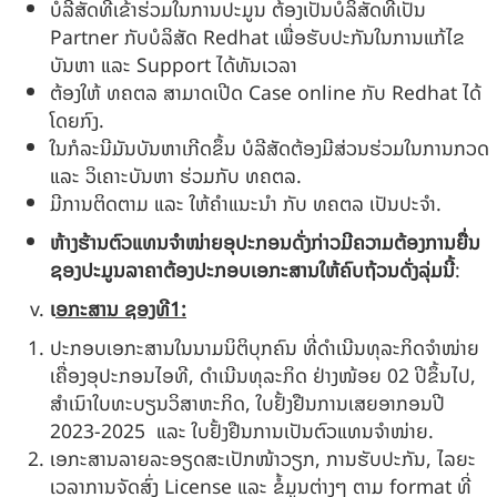
ບໍລີສັດທີ່ເຂ້ົາຮ່ວມໃນການປະມູນ ຕ້ອງເປັນບໍລິສັດທີ່ເປັນ
Partner ກັບບໍລິສັດ Redhat ເພື່ອຮັບປະກັນໃນການແກ້ໄຂ
ບັນຫາ ແລະ Support ໄດ້ທັນເວລາ
ຕ້ອງໃຫ້ ທຄຕລ ສາມາດເປີດ Case online ກັບ Redhat ໄດ້
ໂດຍກົງ.
ໃນກໍລະນີມັນບັນຫາເກີດຂຶ້ນ ບໍລີສັດຕ້ອງມີສ່ວນຮ່ວມໃນການກວດ
ແລະ ວິເຄາະບັນຫາ ຮ່ວມກັບ ທຄຕລ.
ມີການຕິດຕາມ ແລະ ໃຫ້ຄໍາແນະນໍາ ກັບ ທຄຕລ ເປັນປະຈໍາ.
ຫ້າງຮ້ານຕົວແທນຈຳໜ່າຍອຸປະກອນດັ່ງກ່າວມີຄວາມຕ້ອງການຍື່ນ
ຊອງປະມູນລາຄາຕ້ອງປະກອບເອກະສານໃຫ້ຄົບຖ້ວນດັ່ງລຸ່ມນີ້
:
ເ
ອກະສານ ຊອງທີ
1
:
ປະກອບເອກະສານໃນນາມນິຕິບຸກຄົນ ທີ່ດຳເນີນທຸລະກິດຈໍາໜ່າຍ
ເຄື່ອງອຸປະກອນໄອທີ, ດຳເນີນທຸລະກິດ ຢ່າງໜ້ອຍ 02 ປີຂຶ້ນໄປ,
ສໍາເນົາໃບທະບຽນວິສາຫະກິດ, ໃບຢັ້ງຢືນການເສຍອາກອນປີ
2023-2025 ແລະ ໃບຢັ້ງຢືນການເປັນຕົວແທນຈໍາໜ່າຍ.
ເອກະສານລາຍລະອຽດສະເປັກໜ້າວຽກ, ການຮັບປະກັນ, ໄລຍະ
ເວລາການຈັດສົ່ງ License ແລະ ຂໍ້ມູນຕ່າງໆ ຕາມ format ທີ່