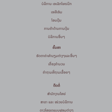
ບໍລິການ ເອເລັກໂທຣນິກ
ເອທີເອັມ
ໂອນເງິນ
ການຄ້າດ້ານການເງິນ
ບໍລິການອື່ນໆ
ຄົ້ນຫາ
ອັດຕາຄ່າທຳນຽມຕ່າງໆແລະອື່ນໆ
ເຄື່ອງຄຳນວນ
ຄໍາຖາມທີ່ຖາມເລື້ອຍໆ
ຕິດຕໍ່
ສໍານັກງານໃຫຍ່
ສາຂາ ແລະ ໜ່ວຍບໍລິການ
ດາວໂຫລດແບບຟອມຕ່າງໆ