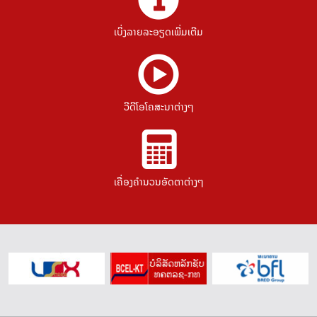
ເບິ່ງລາຍລະອຽດເພີ່ມເຕີມ
ວີດີໂອໂຄສະນາຕ່າງໆ
ເຄື່ອງຄຳນວນອັດຕາຕ່າງໆ