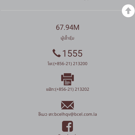
67.94M
ຜູ້ເຂົ້າຊົມ
1555
ໂທ:(+856-21) 213200
ແຟັກ:(+856-21) 213202
ອີເມວ ຫາ:
bcelhqv
@
bcel.com.la