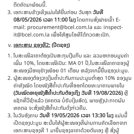
ຕິດຄັດມາພ້ອມນີ້.
ເອກະສານຂ້າງເທິງແມ່ນໃຫ້ຍື່ນກ່ອນ ວັນສຸກ
ວັນທີ
08/05
/202
6
ເວລາ
11
:
0
0
ໂມງ
ໂດຍການສົ່ງຟາຍເຂົ້າ E-
mail:
procurement@bcel.com.la
ແລະ
inspect-
it@bcel.com.la
ເພື່ອໃຫ້ສູນໄອທີໄດ້ກວດສະເປັກ.
ເອກະສານ ຊອງທີ
2
:
(
ປິດຊອງ
)
ໃບສະເໜີລາຄາຕ້ອງເປັນສະກຸນເງີນກີບ ແລະ ລວມອາກອນມູນຄ່າ
ເພີ່ມ 10%, ໂດຍສະເໜີເປັນ: MA 01 ປີ,ໃບສະເໜີລາຄາຂອງຜູ້
ສະໜອງມີອາຍຸຢ່າງໜ້ອຍ 01 ເດືອນ ຫລັງຈາກມື້ຍື່ນຊອງປະມູນ.
ຜູ້ສະໜອງຕ້ອງວາງເງິນຄໍ້າປະກັນການປະມູນຕໍ່າສຸດ
10% ຂອງມູນ
ຄ່າທັງໝົດ ໂດຍໜັງສືຄໍ້າປະກັນທີ່ອອກໂດຍທະນາຄານພາຍໃນ
(
ວັນໝົດອາຍຸໜັງສືຄໍ້າປະກັນຕ້ອງເຖິງ ວັນທີ
19/08/2026
)
ຫຼື
ແຊັກທີ່ວີຊ້າແລ້ວ (ທຄຕລ ບໍ່ຮັບເງິນສົດ), ພາຍຫຼັງປະກາດຜົນ
ທຄຕລ ຈະສົ່ງໜັງສືຄໍ້າປະກັນດັ່ງກ່າວຄືນ.
ໃນວັນອັງຄານ
ວັນທີ
19/05/2026
ເວລາ
13
:
3
0
ໂມງ
ແມ່ນມື້
ເປີດຊອງປະມູນ ສະນັ້ນໃຫ້ຜູ້ສະໜອງທີ່ຜ່ານການຄັດເລືອກຈາກ
ເອກະສານຊອງທີ 1 ມາຍື່ນຊອງລາຄາດ້ວຍຕົນເອງ ຫຼື ສົ່ງຜູ້