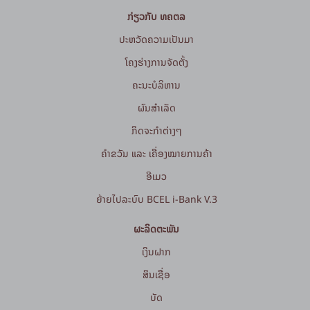
ກ່ຽວກັບ ທຄຕລ
ປະຫວັດຄວາມເປັນມາ
ໂຄງຮ່າງການຈັດຕັ້ງ
ຄະນະບໍລິຫານ
ຜົນສຳເລັດ
ກິດຈະກໍາຕ່າງໆ
ຄຳຂວັນ ແລະ ເຄື່ອງໝາຍການຄ້າ
ອີເມວ
ຍ້າຍໄປລະບົບ BCEL i-Bank V.3
ຜະລິດຕະພັນ
ເງິນຝາກ
ສິນເຊື່ອ
ບັດ