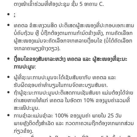
ຕາງໜ້າເຂົ້າຮ່ວມທີ່ຫ້ອງປະຊຸມ ຊັ້ນ 5 ອາຄານ C.
:
ທຄຕລ ຂໍສະຫງວນສິດ ປະຕິເສດຜູ້ສະໜອງທີ່ປະກອບເອກະສານ
ບໍ່ຄົບຖ້ວນ ຫຼື ບໍ່ຖືກຕ້ອງຕາມການກຳນົດຂ້າງເທິງ, ການຄັດເລືອກ
ຜູ້ສະໜອງແມ່ນຈະຄັດເລືອກຈາກຫລາຍເງື່ອນໄຂ (ບໍ່ໄດ້ຄັດເລືອກ
ຈາກລາຄາພຽງຢ່າງດຽວ).
ເງື່ອນໄຂຂອງສັນຍາລະຫວ່າງ ທຄຕລ ແລະ ຜູ້ສະໜອງທີ່ຊະນະ
ການປະມູນ
:
ຜູ້ທີ່ຊະນະການປະມູນຈະໄດ້ເຊັນສັນຍາກັບ ທຄຕລ ແລະ
ຮັບຜິດຊອບຄ່າທຳນຽມໃນການຈົດທະບຽນສັນຍາ.
ຖ້າຜູ້ຊະນະການປະມູນປະຕິເສດການເຊັນສັນຍາ ແມ່ນຕ້ອງໄດ້ຈ່າຍ
ຄ່າເສຍຫາຍໃຫ້ແກ່ ທຄຕລ ໃນອັດຕາ 10% ຂອງມູນຄ່າລວມທີ່
ສະເໜີປະມູນ.
ການຊໍາລະແມ່ນຊຳລະ 100% ຂອງມູນຄ່າ ພາຍໃນ 25 ວັນ
ພາຍຫຼັງຕິດຕັ້ງສຳເລັດ ແລະ ກວດກາຄວາມຖືກຕ້ອງຈາກພາກສ່ວນ
ກ່ຽວຂ້ອງ.