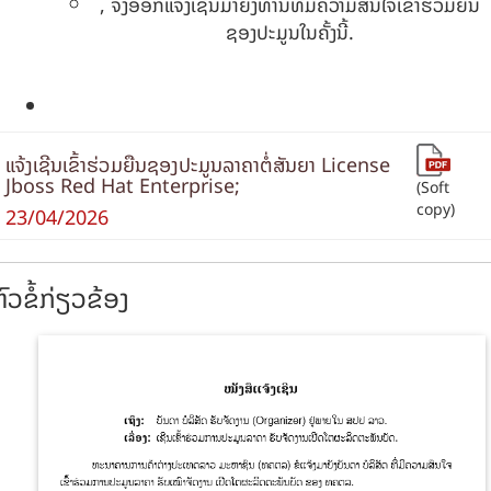
, ຈຶ່ງອອກແຈ້ງເຊີນມາຍັງທ່ານທີ່ມີຄວາມສົນໃຈເຂົ້າຮ່ວມຍືນ
ຊອງປະມູນໃນຄັ້ງນີ້.
ແຈ້ງເຊີນເຂົ້າຮ່ວມຍືນຊອງປະມູນລາຄາຕໍ່ສັນຍາ License
Jboss Red Hat Enterprise;
(Soft
copy)
23/04/2026
ົວຂໍ້ກ່ຽວຂ້ອງ