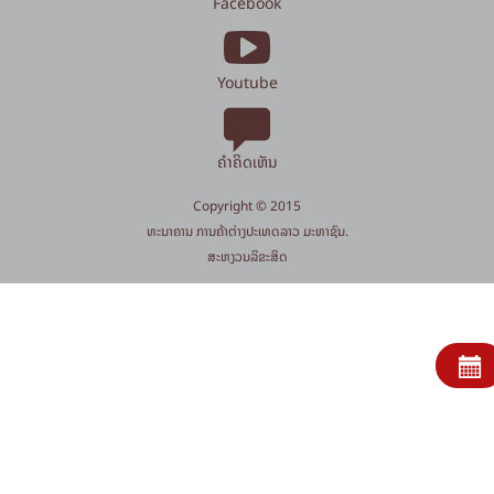
Facebook
Youtube
ຄຳຄິດເຫັນ
Copyright © 2015
​ທະນາຄານ ການຄ້າຕ່າງປະເທດລາວ ມະຫາຊົນ.
​ສະ​ຫງວນ​ລິ​ຂະ​ສິດ