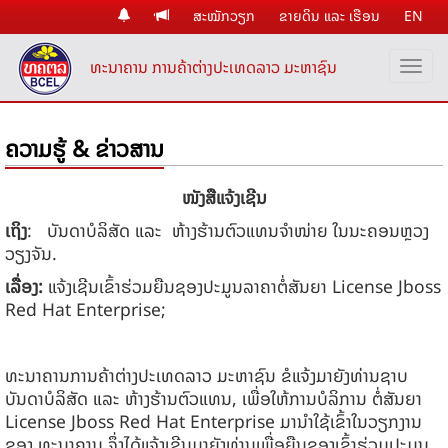
ສະໝັກວຽກ
ຂາຍດິນ ແລະ ເຮືອນ
EN
ທະນາຄານ ການຄ້າຕ່າງປະເທດລາວ ມະຫາຊົນ
ຄວາມຮູ້ & ຂ່າວສານ
ໜັງສືແຈ້ງເຊີນ
ເຖິງ
: ບັນດາບໍລິສັດ ແລະ ຫ້າງຮ້ານຕົວແທນຈໍາໜ່າຍ ໃນນະຄອນຫຼວງ
ວຽງຈັນ.
ເລື່ອງ
:
​ແຈ້ງເຊີນເຂົ້າຮ່ວມຍືນຊອງປະມູນລາຄາຕໍ່ສັນຍາ License Jboss
Red Hat Enterprise;
ທະນາຄານການຄ້າຕ່າງປະເທດລາວ ມະຫາຊົນ ຂໍແຈ້ງມາຍັງທ່ານຊາບ
ບັນດາບໍລິສັດ ແລະ ຫ້າງຮ້ານຕົວແທນ, ເພື່ອໃຫ້ການບໍລິການ ຕໍ່ສັນຍາ
License Jboss Red Hat Enterprise ມານໍາໃຊ້ເຂົ້າໃນວຽກງານ
ຂອງ ທະນາຄານ ຈຶ່ງໄດ້ແຈ້ງເຊີນມາຍັງທ່ານເພື່ອຍືນຊອງເຂົ້າຮ່ວມປະມູນ