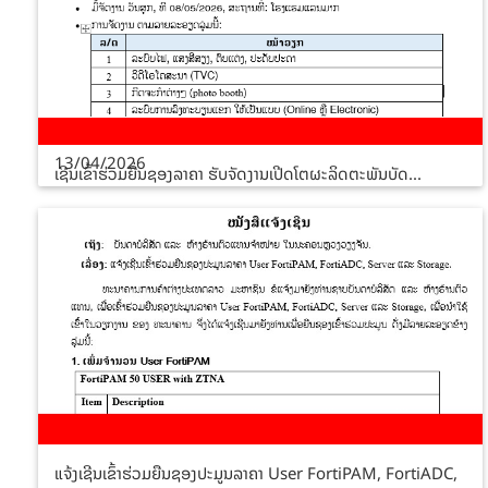
13/04/2026
ເຊີນເຂົ້າຮ່ວມຍື່ນຊອງລາຄາ ຮັບຈັດງານເປີດໂຕຜະລິດຕະພັນບັດ...
ແຈ້ງເຊີນເຂົ້າຮ່ວມຍືນຊອງປະມູນລາຄາ User FortiPAM, FortiADC,