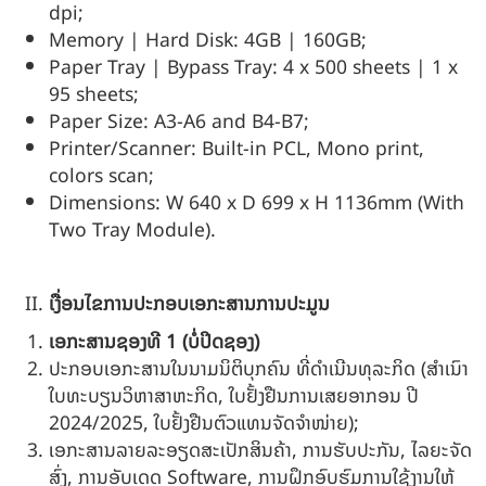
dpi;
Memory | Hard Disk: 4GB | 160GB;
Paper Tray | Bypass Tray: 4 x 500 sheets | 1 x
95 sheets;
Paper Size: A3-A6 and B4-B7;
Printer/Scanner: Built-in PCL, Mono print,
colors scan;
Dimensions: W 640 x D 699 x H 1136mm (With
Two Tray Module).
ເງື່ອນໄຂການປະກອບເອກະສານການປະມູນ
ເອກະສານຊອງທີ
1
(ບໍ່ປິດຊອງ)
ປະກອບເອກະສານໃນນາມນິຕິບຸກຄົນ ທີ່ດໍາເນີນທຸລະກິດ (ສໍາເນົາ
ໃບທະບຽນວິຫາສາຫະກິດ, ໃບຢັ້ງຢືນການເສຍອາກອນ ປີ
2024/2025, ໃບຢັ້ງຢືນຕົວແທນຈັດຈໍາໜ່າຍ);
ເອກະສານລາຍລະອຽດສະເປັກສິນຄ້າ, ການຮັບປະກັນ, ໄລຍະຈັດ
ສົ່ງ, ການອັບເດດ Software, ການຝຶກອົບຮົມການໃຊ້ງານໃຫ້