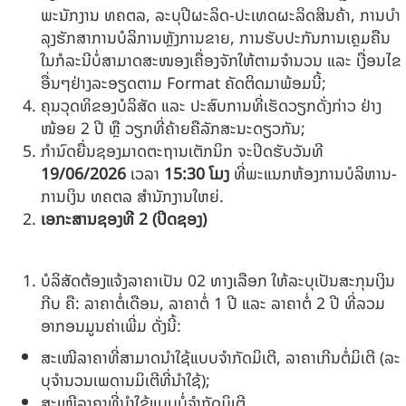
ພະນັກງານ ທຄຕລ, ລະບຸປີຜະລິດ-ປະເທດຜະລິດສິນຄ້າ, ການ​ບຳ​
ລຸງຮັກສາການ​ບໍ​ລິ​ການ​ຫຼັງ​ການ​ຂາຍ, ການ​ຮັບ​ປະ​ກັນ​ການເຄຼມ​ຄືນ
ໃນ​ກໍ​ລະ​ນີບໍ່ສາມາດສະໜອງເຄື່ອງຈັກໃຫ້ຕາມຈໍານວນ ແລະ ເງື່ອນ​ໄຂ​
ອື່ນໆຢ່າງລະ​ອຽດຕາມ Format ຄັດຕິດມາພ້ອມນີ້;
ຄຸນວຸດທິຂອງບໍລິສັດ ແລະ ປະສົບການທີ່ເຮັດວຽກດັ່ງກ່າວ ຢ່າງ
ໜ້ອຍ 2 ປີ ຫຼື ວຽກທີ່ຄ້າຍຄືລັກສະນະດຽວກັນ;
ກໍານົດຍື່ນຊອງມາດຕະຖານເຕັກນິກ ຈະປິດຮັບວັນທີ
19/06/2026
ເວລາ
15:30
ໂມງ
ທີ່ພະແນກຫ້ອງການບໍລິຫານ-
ການເງິນ ທຄຕລ ສໍານັກງານໃຫຍ່.
ເອກະສານຊອງທີ
2
(ປິດຊອງ)
ບໍລິສັດຕ້ອງແຈ້ງລາຄາເປັນ 02 ທາງເລືອກ ໃຫ້ລະບຸເປັນສະກຸນເງິນ
ກີບ ຄື: ລາຄາຕໍ່ເດືອນ, ລາຄາຕໍ່ 1 ປີ ແລະ ລາຄາຕໍ່ 2 ປີ ທີ່ລວມ
ອາກອນມູນຄ່າເພີ່ມ ດັ່ງນີ້:
ສະເໜີລາຄາທີ່ສາມາດນໍາໃຊ້ແບບຈໍາກັດມິເຕີ, ລາຄາເກີນຕໍ່ມິເຕີ (ລະ
ບຸຈໍານວນເພດານມິເຕີທີ່ນໍາໃຊ້);
ສະເໜີລາຄາທີ່ນໍາໃຊ້ແບບບໍ່ຈໍາກັດມິເຕີ.