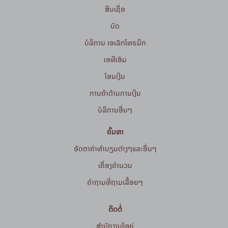
ສິນເຊື່ອ
ບັດ
ບໍລິການ ເອເລັກໂທຣນິກ
ເອທີເອັມ
ໂອນເງິນ
ການຄ້າດ້ານການເງິນ
ບໍລິການອື່ນໆ
ຄົ້ນຫາ
ອັດຕາຄ່າທຳນຽມຕ່າງໆແລະອື່ນໆ
ເຄື່ອງຄຳນວນ
ຄໍາຖາມທີ່ຖາມເລື້ອຍໆ
ຕິດຕໍ່
ສໍານັກງານໃຫຍ່