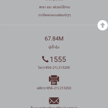
ສາຂາ ແລະ ໜ່ວຍບໍລິການ
ດາວໂຫລດແບບຟອມຕ່າງໆ
67.84M
ຜູ້ເຂົ້າຊົມ
1555
ໂທ:(+856-21) 213200
ແຟັກ:(+856-21) 213202
ອີເມວ ຫາ:
bcelhqv
@
bcel.com.la