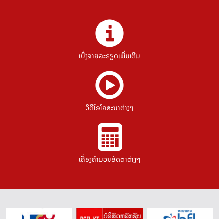
ເບິ່ງລາຍລະອຽດເພີ່ມເຕີມ
ວີດີໂອໂຄສະນາຕ່າງໆ
ເຄື່ອງຄຳນວນອັດຕາຕ່າງໆ