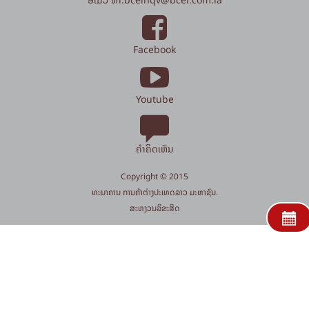
Facebook
Youtube
ຄຳຄິດເຫັນ
Copyright © 2015
​ທະນາຄານ ການຄ້າຕ່າງປະເທດລາວ ມະຫາຊົນ.
​ສະ​ຫງວນ​ລິ​ຂະ​ສິດ