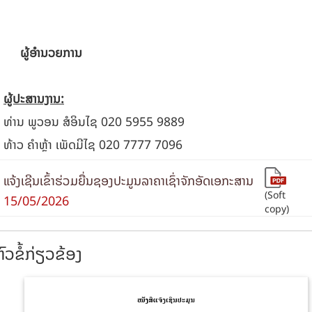
ຜູ້ອໍານວຍການ
ຜູ້ປະສານງານ:
ທ່ານ ພູວອນ ສໍອິນໄຊ 020 5955 9889
ທ້າວ ຄໍາຫຼ້າ ເພັດມີໄຊ 020 7777 7096
ແຈ້ງເຊີນເຂົ້າຮ່ວມຍື່ນຊອງປະມູນລາຄາເຊົ່າຈັກອັດເອກະສານ
(Soft
15/05/2026
copy)
ົວຂໍ້ກ່ຽວຂ້ອງ