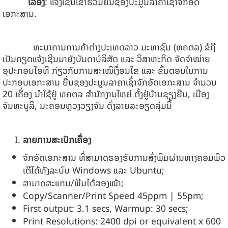
ເລື່ອງ
: ແຈ້ງເຊີນເຂົ້າຮ່ວມຍື່ນຊອງປະມູນລາຄາເຊົ່າຈັກອັດ
ເອກະສານ.
ທະນາຄານການຄ້າຕ່າງປະເທດລາວ ມະຫາຊົນ (ທຄຕລ) ຂໍຖື
ເປັນກຽດແຈ້ງເຊີນມາຍັງບັນດາບໍລິສັດ ແລະ ວິສາຫະກິດ ຈັດຈໍາໜ່າຍ
ອຸປະກອນໄອທີ ກ່ຽວກັບການສະເໜີເງື່ອນໄຂ ແລະ ຂັ້ນຕອນໃນການ
ປະກອບເອກະສານ ຍື່ນຊອງປະມູນລາຄາເຊົ່າຈັກອັດເອກະສານ ຈໍານວນ
20 ເຄື່ອງ ນໍາໃຊ້ຢູ່ ທຄຕລ ສໍານັກງານໃຫຍ່ ຕັ້ງຢູ່ບ້ານຊຽງຍືນ, ເມືອງ
ຈັນທະບູລີ, ນະຄອນຫຼວງວຽງຈັນ ດັ່ງລາຍລະອຽດລຸ່ມນີ້
ລາຍການສະເປັກເຄື່ອງ
ຈັກອັດເອກະສານ ທີ່ສາມາດຮອງຮັບການສັ່ງພີມຜ່ານທາງຄອມພິວ
ເຕີໄດ້ທັງລະບົບ Windows ແລະ Ubuntu;
ສາມາດສະແກນ/ພີມໄດ້ສອງໜ້າ;
Copy/Scanner/Print Speed 45ppm | 55pm;
First output: 3.1 secs, Warmup: 30 secs;
Print Resolutions: 2400 dpi or equivalent x 600