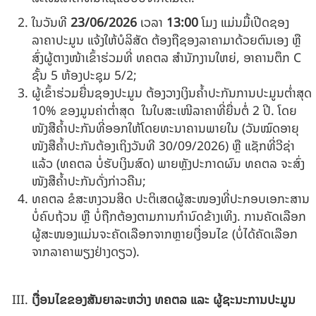
ໃນວັນທີ
23/06/2026
ເວລາ
13:00
ໂມງ ແມ່ນມື້ເປີດຊອງ
ລາຄາປະມູນ ແຈ້ງໃຫ້ບໍລິສັດ ຕ້ອງຖືຊອງລາຄາມາດ້ວຍຕົນເອງ ຫຼື
ສົ່ງຜູ້ຕາງໜ້າເຂົ້າຮ່ວມທີ່ ທຄຕລ ສໍານັກງານໃຫຍ່, ອາຄານຕຶກ C
ຊັ້ນ 5 ຫ້ອງປະຊຸມ 5/2;
ຜູ້ເຂົ້າຮ່ວມຍື່ນຊອງປະມູນ ຕ້ອງວາງເງິນຄໍ້າປະກັນການປະມູນຕໍ່າສຸດ
10% ຂອງມູນຄ່າຕໍ່າສຸດ ໃນໃບສະເໜີລາຄາທີ່ຍື່ນຕໍ່ 2 ປີ. ໂດຍ
ໜັງສືຄໍ້າປະກັນທີ່ອອກໃຫ້ໂດຍທະນາຄານພາຍໃນ (ວັນໝົດອາຍຸ
ໜັງສືຄໍ້າປະກັນຕ້ອງເຖິງວັນທີ 30/09/2026) ຫຼື ແຊັກທີ່ວີຊ່າ
ແລ້ວ (ທຄຕລ ບໍ່ຮັບເງິນສົດ) ພາຍຫຼັງປະກາດຜົນ ທຄຕລ ຈະສົ່ງ
ໜັງສືຄໍ້າປະກັນດັ່ງກ່າວຄືນ;
ທຄຕລ ຂໍສະຫງວນສິດ ປະຕິເສດຜູ້ສະໜອງທີ່ປະກອບເອກະສານ
ບໍ່ຄົບຖ້ວນ ຫຼື ບໍ່ຖືກຕ້ອງຕາມການກຳນົດຂ້າງເທິງ. ການຄັດເລືອກ
ຜູ້ສະໜອງແມ່ນຈະຄັດເລືອກຈາກຫຼາຍເງື່ອນໄຂ (ບໍ່ໄດ້ຄັດເລືອກ
ຈາກລາຄາພຽງຢ່າງດຽວ).
ເງື່ອນໄຂຂອງສັນຍາລະຫວ່າງ ທຄຕລ ແລະ ຜູ້ຊະນະການປະມູນ