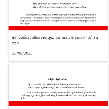
ແຈ້ງເຊີນເຂົ້າຮ່ວມຍື່ນຊອງປະມູນລາຄາທໍາຄວາມສະອາດສະຖານທີ່ເຮັດ
ວຽກ...
20/06/2025