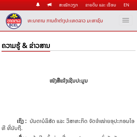
ສະໝັກວຽກ
ຂາຍດິນ ແລະ ເຮືອນ
EN
ທະນາຄານ ການຄ້າຕ່າງປະເທດລາວ ມະຫາຊົນ
ຄວາມຮູ້ & ຂ່າວສານ
ໜັງສືແຈ້ງເຊີນປະມູນ
ເຖິງ
:
ບັນດາບໍລິສັດ ແລະ ວິສາຫະກິດ ຈັດຈໍາໜ່າຍອຸປະກອນໄອ
ທີ ທີ່ນັບຖື.