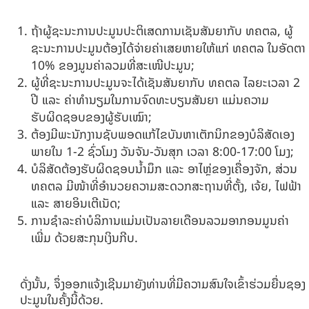
ຖ້າຜູ້ຊະນະການປະມູນປະຕິເສດການເຊັນສັນຍາກັບ ທຄຕລ, ຜູ້
ຊະນະການປະມູນຕ້ອງໄດ້ຈ່າຍຄ່າເສຍຫາຍໃຫ້ແກ່ ທຄຕລ ໃນອັດຕາ
10% ຂອງມູນຄ່າລວມທີ່ສະເໜີປະມູນ;
ຜູ້ທີ່ຊະນະການປະມູນຈະໄດ້ເຊັນສັນຍາກັບ ທຄຕລ ໄລຍະເວລາ 2
ປີ ແລະ ຄ່າທໍານຽມໃນການຈົດທະບຽນສັນຍາ ແມ່ນຄວາມ
ຮັບຜິດຊອບຂອງຜູ້ຮັບເໝົາ;
ຕ້ອງມີພະນັກງານຊັບພອດແກ້ໄຂບັນຫາເຕັກນິກຂອງບໍລິສັດເອງ
ພາຍໃນ 1-2 ຊົ່ວໂມງ ວັນຈັນ-ວັນສຸກ ເວລາ 8:00-17:00 ໂມງ;
ບໍລິສັດຕ້ອງຮັບຜິດຊອບນໍ້າມຶກ ແລະ ອາໄຫຼ່ຂອງເຄື່ອງຈັກ, ສ່ວນ
ທຄຕລ ມີໜ້າທີ່ອໍານວຍຄວາມສະດວກສະຖານທີ່ຕັ້ງ, ເຈ້ຍ, ໄຟຟ້າ
ແລະ ສາຍອິນເຕີເນັດ;
ການຊໍາລະຄ່າບໍລິການແມ່ນເປັນລາຍເດືອນລວມອາກອນມູນຄ່າ
ເພີ່ມ ດ້ວຍສະກຸນເງິນກີບ.
ດັ່ງນັ້ນ, ຈຶ່ງອອກແຈ້ງເຊີນມາຍັງທ່ານທີ່ມີຄວາມສົນໃຈເຂົ້າຮ່ວມຍື່ນຊອງ
ປະມູນໃນຄັ້ງນີ້ດ້ວຍ.