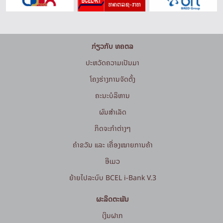
ກ່ຽວກັບ ທຄຕລ
ປະຫວັດຄວາມເປັນມາ
ໂຄງຮ່າງການຈັດຕັ້ງ
ຄະນະບໍລິຫານ
ຜົນສຳເລັດ
ກິດຈະກໍາຕ່າງໆ
ຄຳຂວັນ ແລະ ເຄື່ອງໝາຍການຄ້າ
ອີເມວ
ຍ້າຍໄປລະບົບ BCEL i-Bank V.3
ຜະລິດຕະພັນ
ເງິນຝາກ