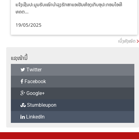
ແຈ້ງເຊີນປະມູນຮັບເໝົາບໍາລຸງຮັກສາແອເຢັນຫ້ອງເກັບອຸປະກອນໄອທີ
ທຄຕ...
19/05/2025
ເບິ່ງທັງໝົດ
ແຊໜ້ານີ້
Twitter
Facebook
Google+
Stumbleupon
LinkedIn