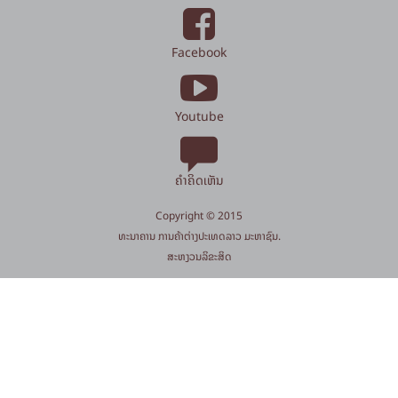
Facebook
Youtube
ຄຳຄິດເຫັນ
Copyright © 2015
​ທະນາຄານ ການຄ້າຕ່າງປະເທດລາວ ມະຫາຊົນ.
​ສະ​ຫງວນ​ລິ​ຂະ​ສິດ