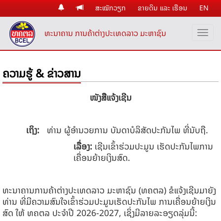
ສະໝັກວຽກ
ຂາຍດິນ ແລະ ເຮືອນ
EN
ທະນາຄານ ການຄ້າຕ່າງປະເທດລາວ ມະຫາຊົນ
ຄວາມຮູ້ & ຂ່າວສານ
ໜັງສືແຈ້ງເຊີນ
ເຖິງ:
ທ່ານ ຜູ້ອໍານວຍການ ບັນດາບໍລິສັດປະກັນໄພ ທີ່ນັບຖື.
ເລື່ອງ:
​​​ເຊີນເຂົ້າຮ່ວມປະມູນ ເຮັດປະກັນໄພການ
ເຄື່ອນຍ້າຍເງິນສົດ.
ທະນາຄານ​ການ​ຄ້າ​ຕ່າງປະ​ເທດ​ລາວ ມະຫາຊົນ (ທຄຕລ) ຂໍ​ແຈ້ງ​ເຊີນ​ມາ​ຍັງ​
ທ່ານ ທີ່ມີຄວາມສົນໃຈເຂົ້າຮ່ວມປະມູນເຮັດປະກັນໄພ ການເຄື່ອນຍ້າຍເງິນ
ສົດ ໃຫ້ ທຄຕລ ປະຈຳປີ 2026-2027, ເຊິ່ງມີລາຍລະອຽດລຸ່ມນີ້: