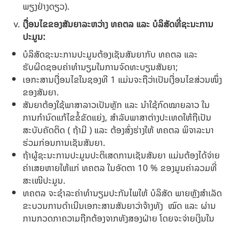
ພຽງຢ່າງດຽວ).
ເງື່ອນໄຂຂອງສັນຍາລະຫວ່າງ ທຄຕລ ແລະ ບໍລິສັດທີ່ຊະນະການ
ປະມູນ:
ບໍລິສັດຊະນະການປະມູນຕ້ອງເຊັນສັນຍາກັບ ທຄຕລ ແລະ
ຮັບຜິດຊອບຄ່າທຳນຽມໃນການຈົດທະບຽນສັນຍາ;
ເອກະສານເງື່ອນໄຂໃນຊອງທີ 1 ແມ່ນຈະຖືວ່າເປັນເງື່ອນໄຂສ່ວນໜຶ່ງ
ຂອງສັນຍາ.
ສັນຍາຕ້ອງໃຊ້ພາສາລາວເປັນຫຼັກ ແລະ ນໍາໃຊ້ກົດໝາຍລາວ ໃນ
ການກໍານົດແກ້ໄຂຂໍ້ຂັດແຍ່ງ, ສໍາລັບພາສາຕ່າງປະເທດໃຫ້ຖືເປັນ
ສະບັບຄັດຕິດ ( ຖ້າມີ ) ແລະ ຕ້ອງສົ່ງຮ່າງໃຫ້ ທຄຕລ ພິຈາລະນາ
ຮ່ວມກ່ອນການເຊັນສັນຍາ.
ຖ້າຜູ້ຊະນະການປະມູນປະຕິເສດການເຊັນສັນຍາ ແມ່ນຕ້ອງໄດ້ຈ່າຍ
ຄ່າເສຍຫາຍໃຫ້ແກ່ ທຄຕລ ໃນອັດຕາ 10 % ຂອງມູນຄ່າລວມທີ່
ສະເໜີປະມູນ.
ທຄຕລ ຈະຊໍາລະຄ່າທໍານຽມປະກັນໄພໃຫ້ ບໍລິສັດ ພາຍຫຼັງສຳເລັດ
ຂະບວນການດຳເນີນເອກະສານສັນຍາວ່າຈ້າງທັງ ໝົດ ແລະ ຜ່ານ
ການກວດກາຄວາມຖືກຕ້ອງຈາກທັງສອງຝ່າຍ ໂດຍຈະຈ່າຍເງິນໃນ