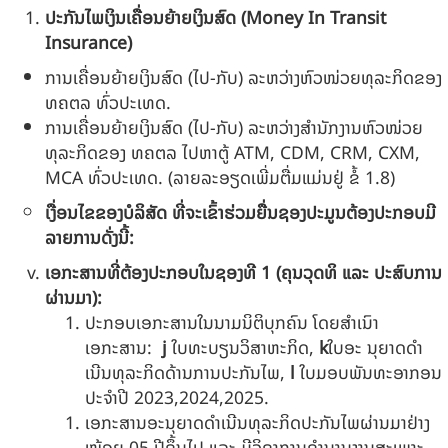
ປະກັນໄພເງິນເຄື່ອນ
ຍ້າຍ
ເງິນສົດ
(
Money In Transit
Insurance
)
ການເຄື່ອນຍ້າຍເງິນສົດ (ໄປ-ກັບ) ລະຫວ່າງຫົວໜ່ວຍທຸລະກິດຂອງ
ທຄຕລ ທົ່ວປະເທດ.
ການເຄື່ອນຍ້າຍເງິນສົດ (ໄປ-ກັບ) ລະຫວ່າງສຳນັກງານຫົວໜ່ວຍ
ທຸລະກິດຂອງ ທຄຕລ ໄປຫາຕູ້
ATM, CDM, CRM, CXM,
MCA
ທົ່ວປະເທດ. (ລາຍລະອຽດເພີ່ມຕື່ມແມ່ນຢູ່ ຂໍ້ 1.8)
ເງື່ອນໄຂຂອງບໍລິສັດ ທີ່ຈະເຂົ້າຮ່ວມຍື່ນຊອງປະມູນຕ້ອງປະກອບມີ
ລາຍການດັ່ງນີ້:
ເອກະສານທີ່ຕ້ອງປະກອບໃນຊອງທີ
1
(
ຄຸນວຸດທິ ແລະ ປະສົບການ
ຜ່ານມາ):
ປະກອບເອກະສານໃນນາມນິຕິບຸກຄົນ ໂດຍສໍາເນົາ
ເອກະສານ:
j
ໃບທະບຽນວິສາຫະກິດ,
k
ໃບອະ ນຸຍາດດໍາ
ເນີນທຸລະກິດດ້ານການປະກັນໄພ,
l
ໃບມອບພັນທະອາກອນ
ປະຈໍາປີ 2023,2024,2025.
ເອກະສານອະນຸຍາດດຳເນີນທຸລະກິດປະກັນໄພຜ່ານມາຢ່າງ
ໜ້ອຍ 05 ປີຂຶ້ນໄປ ແລະ ມີວິຊາການຊໍານານງານສະເພາະ