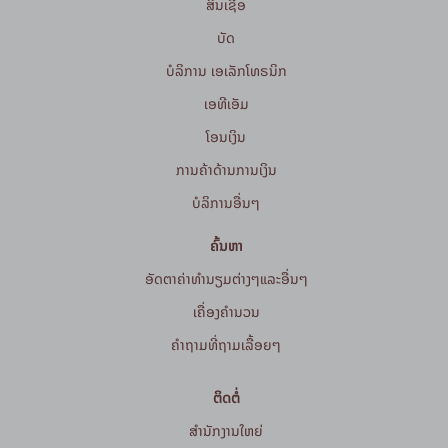
ສິນເຊື່ອ
ບັດ
ບໍລິການ ເອເລັກໂທຣນິກ
ເອທີເອັມ
ໂອນເງິນ
ການຄ້າດ້ານການເງິນ
ບໍລິການອື່ນໆ
ຄົ້ນຫາ
ອັດຕາຄ່າທຳນຽມຕ່າງໆແລະອື່ນໆ
ເຄື່ອງຄຳນວນ
ຄໍາຖາມທີ່ຖາມເລື້ອຍໆ
ຕິດຕໍ່
ສໍານັກງານໃຫຍ່