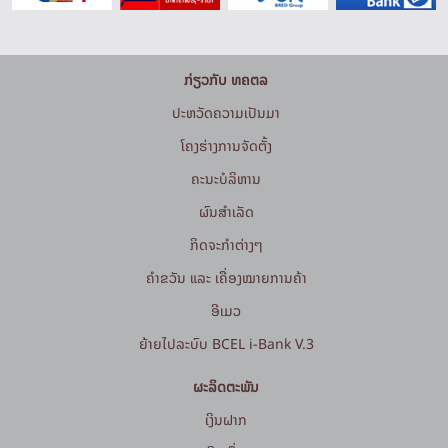
ກ່ຽວກັບ ທຄຕລ
ປະຫວັດຄວາມເປັນມາ
ໂຄງຮ່າງການຈັດຕັ້ງ
ຄະນະບໍລິຫານ
ຜົນສຳເລັດ
ກິດຈະກໍາຕ່າງໆ
ຄຳຂວັນ ແລະ ເຄື່ອງໝາຍການຄ້າ
ອີເມວ
ຍ້າຍໄປລະບົບ BCEL i-Bank V.3
ຜະລິດຕະພັນ
ເງິນຝາກ