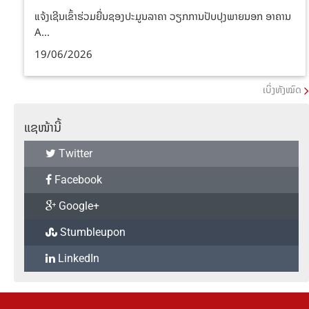
ແຈ້ງເຊີນເຂົ້າຮ່ວມຍື່ນຊອງປະມູນລາຄາ ວຽກການປັບປຸງພາຍນອກ ອາຄານ
A...
19/06/2026
ເບິ່ງທັງໝົດ
ແຊໜ້ານີ້
Twitter
Facebook
Google+
Stumbleupon
LinkedIn