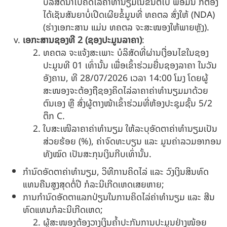
ບໍລິສັດນຳໄປຄິດໄລ່ຄ່າທໍານຽມໃນຂັ້ນຕໍ່ໄປ ພ້ອມນີ້ ກໍ່ຕ້ອງ
ໄດ້ເຊັນສັນຍາບໍ່ເປີດເຜີຍຂໍ້ມູນທີ່ ທຄຕລ ສົ່ງໃຫ້ (NDA)
(ຮ່າງເອກະສານ ແມ່ນ ທຄຕລ ຈະສະໜອງໃຫ້ພາຍຫຼັງ).
ເອກະສານຊອງທີ
2
(ຊອງປະມູນລາຄາ)
:
ທຄຕລ ຈະແຈ້ງສະເພາະ ບໍລິສັດທີ່ຜ່ານເງື່ອນໄຂໃນຊອງ
ປະມູນທີ 01 ເທົ່ານັ້ນ ເພື່ອເຂົ້າຮ່ວມຍື່ນຊອງລາຄາ ໃນວັນ
ອັງຄານ, ທີ
28/07/2026 ເວລາ 14:00 ໂມງ ໂດຍຜູ້
ສະໜອງຈະຕ້ອງຖືຊອງຄິດໄລ່ລາຄາຄ່າທຳນຽມມາດ້ວຍ
ຕົນເອງ ຫຼື ສົ່ງຜູ້ຕາງໜ້າເຂົ້າຮ່ວມທີ່ຫ້ອງປະຊຸມຊັ້ນ 5/2
ຕຶກ C.
ໃບສະເໜີລາຄາຄ່າທຳນຽມ ໃຫ້ລະບຸອັດຕາຄ່າທໍານຽມເປັນ
ສ່ວຍຮ້ອຍ (%), ຄ່າຈົດທະບຽນ ແລະ ມູນຄ່າລວມອາກອນ
ທັງໝົດ ເປັນສະກຸນເງິນກີບເທົ່ານັ້ນ.
ກຳນົດອັດຕາຄ່າທຳນຽມ, ວິທີການຄິດໄລ່ ແລະ ວົງເງິນສິນທົດ
ແທນຄືນສູງສຸດຕໍ່ປີ ກໍລະນີເກີດເຫດເສຍຫາຍ;
ການກຳນົດອັດຕາແລກປ່ຽນໃນການຄິດໄລ່ຄ່າທຳນຽມ ແລະ ສີນ
ທົດແທນກໍລະນີເກີດເຫດ;
ຜູ້ສະໜອງຕ້ອງວາງເງິນຄໍ້າປະກັນການປະມູນຢ່າງໜ້ອຍ