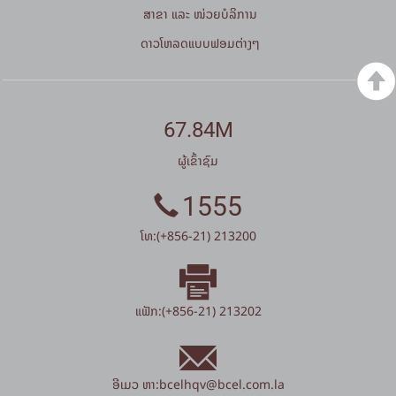
ສາຂາ ແລະ ໜ່ວຍບໍລິການ
ດາວໂຫລດແບບຟອມຕ່າງໆ
67.84M
ຜູ້ເຂົ້າຊົມ
1555
ໂທ:(+856-21) 213200
ແຟັກ:(+856-21) 213202
ອີເມວ ຫາ:
bcelhqv
@
bcel.com.la