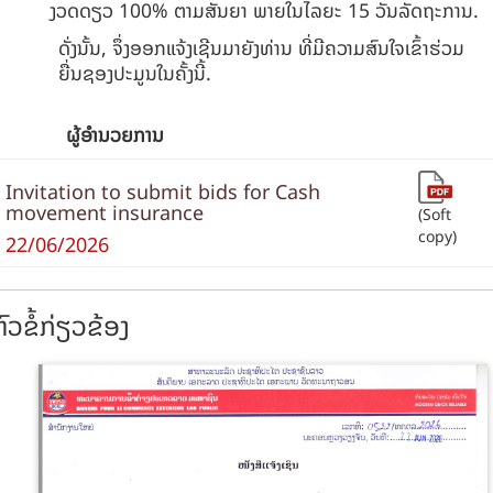
ງວດດຽວ 100% ຕາມສັນຍາ ພາຍໃນໄລຍະ 15 ວັນລັດຖະການ.
ດັ່ງນັ້ນ, ຈຶ່ງອອກແຈ້ງເຊີນມາຍັງທ່ານ ທີ່ມີຄວາມສົນໃຈເຂົ້າຮ່ວມ
ຍື່ນຊອງປະມູນໃນຄັ້ງນີ້.
ຜູ້ອໍານວຍການ
Invitation to submit bids for Cash
movement insurance
(Soft
copy)
22/06/2026
ົວຂໍ້ກ່ຽວຂ້ອງ