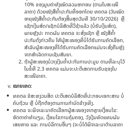
10% ຂອງມູນຄ່າທັງໝົດລວມອາກອນ (ຕາມໃບສະເໜີ
ລາຄາ) ດ້ວຍໜັງສືຄໍ້າປະກັນທີ່ອອກໂດຍ ທຄຕລ (ວັນໝົດ
ອາຍຸໜັງສືຄໍ້າປະກັນຕ້ອງສິ້ນສຸດວັນທີ 30/10/2026) ຫຼື
ແຊັກເງິນສົດ/ແຊັກບໍລິສັດທີ່ວີຊ້າແລ້ວ (ບໍ່ຮັບເງິນສົດ),
ພາຍຫຼັງປະ ກາດຜົນ ທຄຕລ ຈະສົ່ງແຊັກ ຫຼື ໜັງສືຄໍ້າ
ປະກັນດັ່ງກ່າວຄືນ ໃຫ້ຜູ້ສະໜອງທີ່ບໍ່ໄດ້ຮັບການຄັດເລືອກ,
ສໍາລັບຜູ້ສະໜອງທີ່ໄດ້ຮັບການຄັດເລືອກແມ່ນຈະສົ່ງຄືນຫຼັງ
ຈາກສໍາເລັດການເຊັນສັນຍາ.
ຖ້າຜູ້ສະໜອງບໍ່ວາງເງິນຄໍ້າປະກັນການປະມູນ ຕາມທີ່ລະບຸໄວ້
ໃນຂໍ້ທີ 2.3 ທຄຕລ ແມ່ນຈະປະຕິເສດການຮັບຊອງໃບ
ສະເໜີລາຄາ.
ໝາຍເຫດ
:
ທຄຕລ ຂໍສະຫງວນສິດ ປະຕິເສດບໍລິສັດທີ່ປະກອບເອກະສານ ບໍ່
ຄົບຖ້ວນ ຫຼື ບໍ່ຖືກຕ້ອງຕາມການກຳນົດຂ້າງເທິງ.
ທຄຕລ ຈະພິຈາລະນາຄັດເລືອກຜູ້ສະໜອງຈາກຫຼາຍເງື່ອນໄຂ:
ອັດຕາຄ່າທໍານຽມ, ເງື່ອນໄຂການຄຸ້ມຄອງ, ວົງເງິນທົດແທນຜົນ
ເສຍຫາຍ ແລະ ການບໍລິການອື່ນໆ (ຈະບໍ່ໄດ້ພິຈາລະນາດ້ານລາຄາ