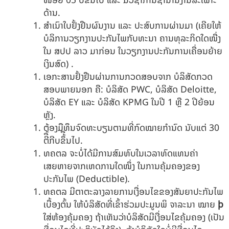
ດ້ານ.
ສໍາເນົາໃບຢັ້ງຢືນຜົນງານ ແລະ ປະສົບການຜ່ານມາ (ເຄີຍໃຫ້
ບໍລິການວຽກງານປະກັນໄພກັບທະນາ ຄານທຸລະກິດໃດໜື່ງ
ໃນ ສປປ ລາວ ມາກ່ອນ ໃນວຽກງານປະກັນການເຄື່ອນຍ້າຍ
ເງິນສົດ) .
ເອກະສານຢັ້ງຢືນຜ່ານການກວດສອບຈາກ ບໍລິສັດກວດ
ສອບພາຍນອກ ຄື: ບໍລິສັດ PWC, ບໍລິສັດ Deloitte,
ບໍລິສັດ EY ແລະ ບໍລິສັດ KPMG ໃນປີ 1 ຫຼື 2 ປີຍ້ອນ
ຫຼັງ.
ຕ້ອງມືທຶນຈົດທະບຽນຕາມທີ່ກົດໝາຍກຳນົດ ນັບແຕ່ 30
ຕີື້ກີບຂຶ້ືນໄປ.
ທຄຕລ ຈະບໍ່ໄດ້ມີການສົມທົບໃນເວລາທົດແທນຄ່າ
ເສຍຫາຍຈາກເຫດການໃດໜຶ່ງ ໃນການຄຸ້ມຄອງຂອງ
ປະກັນໄພ (Deductible).
ທຄຕລ ມີຕາຕະລາງລາຍການເງື່ອນໄຂຂອງສັນຍາປະກັນໄພ
ເບື້ອງຕົ້ນ ໃຫ້ບໍລິສັດທີ່ເຂົ້າຮ່ວມປະມູນພິ ຈາລະນາ ໝາຍ
þ
ໃສ່ຫ້ອງຄຸ້ມຄອງ ຖ້າເຫັນວ່າບໍລິສັດມີເງື່ອນໄຂຄຸ້ມຄອງ (ເປັນ