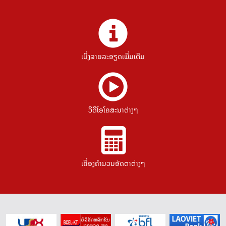
ເບິ່ງລາຍລະອຽດເພີ່ມເຕີມ
ວີດີໂອໂຄສະນາຕ່າງໆ
ເຄື່ອງຄຳນວນອັດຕາຕ່າງໆ