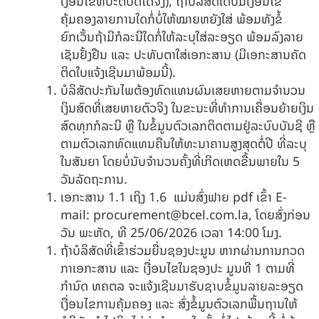
ເງື່ອນໄຂທີ່ປະຕິບັດໄດ້ຈິງ), ຖ້າບໍລິສັດໃດບໍ່ມີເງື່ອນໄຂ
ຄຸ້ມຄອງລາຍການໃດກໍ່ບໍ່ໃຫ້ໝາຍຫຍັງໃສ່ ພ້ອມທັງຂໍ້
ຍົກເວັ້ນຖ້າມີກໍລະນີໃດກໍ່ໃຫ້ລະບຸໃສ່ລະອຽດ ພ້ອມລົງລາຍ
ເຊັນຢັ້ງຢືນ ແລະ ປະທັບຕາໃສ່ເອກະສານ (ມີເອກະສານຄັດ
ຕິດໃບແຈ້ງເຊີນມາພ້ອມນີ້).
ບໍລິສັດປະກັນໄພຕ້ອງທົດແທນຜົນເສຍຫາຍຕາມຈຳນວນ
ເງິນສົດທີ່ເສຍຫາຍຕົວຈິງ ໃນຂະນະທີ່ທຳການເຄື່ອນຍ້າຍເງິນ
ສົດທຸກກໍລະນີ ຫຼື ໃນຂໍ້ມູນຕົວເລກຕິດຕາມຢູ່ລະບົບບັນຊີ ຫຼື
ຕາມຕົວເລກທົດແທນຄືນໃຫ້ທະນາຄານສູງສຸດຕໍ່ປີ ທີ່ລະບຸ
ໃນສັນຍາ ໂດຍບໍ່ນັບຈຳນວນຄັ້ງທີ່ເກີດເຫດຂື້ນພາຍໃນ 5
ວັນລັດຖະການ.
ເອກະສານ 1.1 ເຖິງ 1.6 ແມ່ນສົ່ງຟາຍ pdf ເຂົ້າ E-
mail:
procurement@bcel.com.la
, ໂດຍ
ສົ່ງກ່ອນ
ວັນ ພະຫັດ, ທີ
25/06/2026 ເວລາ 14:00 ໂມງ.
ຖ້າບໍລິສັດທີ່ເຂົ້າຮ່ວມຍື່ນຊອງປະມູນ ຫາກຜ່ານການກວດ
ກາເອກະສານ ແລະ ເງື່ອນໄຂໃນຊອງປະ ມູນທີ 1 ຕາມທີ່
ກຳນົດ ທຄຕລ ຈະແຈ້ງເຊີນມາຮັບຊາບຂໍ້ມູນລາຍລະອຽດ
ເງື່ອນໄຂການຄຸ້ມຄອງ ແລະ ສົ່ງຂໍ້ມູນຕົວເລກພື້ນຖານໃຫ້