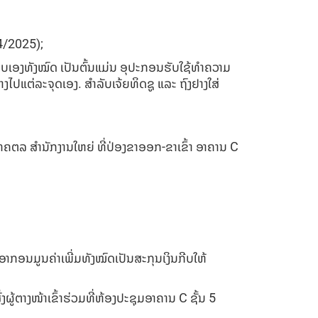
24/2025);
ຊອບເອງທັງໝົດ ເປັນຕົ້ນແມ່ນ ອຸປະກອນຮັບໃຊ້ທໍາຄວາມ
ໄປແຕ່ລະຈຸດເອງ. ສໍາລັບເຈ້ຍທິດຊູ ແລະ ຖົງຢາງໃສ່
ຄຕລ ສໍານັກງານໃຫຍ່ ທີ່ປ່ອງຂາອອກ-ຂາເຂົ້າ ອາຄານ C
ອາກອນມູນຄ່າເພີ່ມທັງໝົດເປັນສະກຸນເງິນກີບໃຫ້
ງຜູ້ຕາງໜ້າເຂົ້າຮ່ວມທີ່ຫ້ອງປະຊຸມອາຄານ C ຊັ້ນ 5