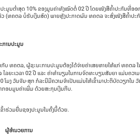
ການປະມູນຕໍ່າສຸດ 10% ຂອງມູນຄ່າທັງໝົດຕໍ່ 02 ປີ ໂດຍໜັງສືຄໍ້າປະກັນທີ
ລ້ວ (ທຄຕລ ບໍ່ຮັບເງິນສົດ) ພາຍຫຼັງປະກາດຜົນ ທຄຕລ ຈະສົ່ງໜັງສືຄໍ້າປະກັ
ນະການປະມູນ
າກັບ ທຄຕລ, ຜູ້ຊະນະການປະມູນຕ້ອງໄດ້ຈ່າຍຄ່າເສຍຫາຍໃຫ້ແກ່ ທຄຕລ ໃ
ຕລ ໄລຍະເວລາ 02 ປີ ແລະ ຄ່າທໍານຽມໃນການຈົດທະບຽນສັນຍາ ແມ່ນຄວາມ
ມງ ວັນຈັນ-ສຸກ ກໍລະນີມີຄວາມຈໍາເປັນແມ່ນໃຫ້ເຂົ້າມາປະຕິບັດວຽກໃນ ວັນ
ກອນມູນຄ່າເພີ່ມ ດ້ວຍສະກຸນເງິນກີບ.
ເຂົ້າຮ່ວມຍື່ນຊອງປະມູນໃນຄັ້ງນີ້ດ້ວຍ.
ຍການ