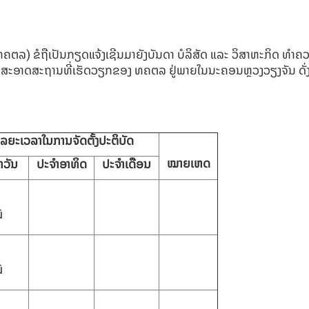
ໍຖືເປັນກຽດແຈ້ງເຊີນມາຍັງບັນດາ ບໍລິສັດ ແລະ ວິສາຫະກິດ ທໍາຄວາ
ອາດສະຖານທີ່ເຮັດວຽກຂອງ ທຄຕລ ຢູ່ພາຍໃນນະຄອນຫຼວງວຽງຈັນ ດັ່ງລ
ໄລຍະເວລາໃນການຈັດຕັ້ງປະຕິບັດ
ໝາຍເຫດ
າວັນ
ປະຈໍາອາທິດ
ປະຈໍາເດືອນ
ü
ü