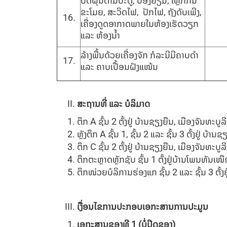
ປັດຝຸ່ນຕາມປະຕູ, ປ່ອງຢ້ຽມ, ເຫຼັກກັນ
ຂະໂມຍ, ສະວິດໄຟ, ປັກໄຟ, ຖັງດັບເພີງ,
ເຄື່ອງດູດອາກາດພາຍໃນຫ້ອງເຮັດວຽກ
ແລະ ຫ້ອງນໍ້າ
ລ້າງພື້ນດ້ວຍເຄື່ອງຈັກ ກໍລະນີມີຄາບດໍາ
ແລະ ຄາບເປື້ອນຝັງແໜ້ນ
ສະຖານທີ່ ແລະ ບໍລິມາດ
ຕຶກ A ຊັ້ນ 2 ຕັ້ງຢູ່ ບ້ານຊຽງຍືນ, ເມືອງຈັນທະບ
ຫຼັງຕຶກ A ຊັ້ນ 1, ຊັ້ນ 2 ແລະ ຊັ້ນ 3 ຕັ້ງຢູ່ ບ
ຕຶກ C ຊັ້ນ 2 ຕັ້ງຢູ່ ບ້ານຊຽງຍືນ, ເມືອງຈັນທະບ
ຕຶກຕະຫຼາດຫຼັກຊັບ ຊັ້ນ 1 ຕັ້ງຢູ່ບ້ານໂພນທັນ
ຕຶກໜ່ວຍບໍລິການຮ່ອງແກ ຊັ້ນ 2 ແລະ ຊັ້ນ 3 ຕັ
ເງື່ອນໄຂການປະກອບເອກະສານການປະມູນ
ເອກະສານຊອງທີ
1
(ບໍ່ປິດຊອງ)