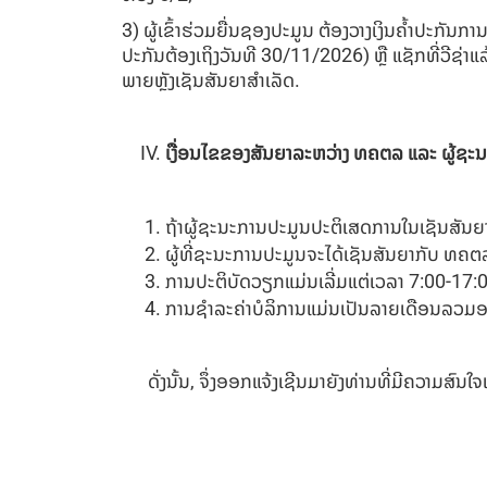
3) ຜູ້ເຂົ້າຮ່ວມຍື່ນຊອງປະມູນ ຕ້ອງວາງເງິນຄໍ້າປະກັນ
ປະກັນຕ້ອງເຖິງວັນທີ 30/11/2026) ຫຼື ແຊັກທີ່ວີຊ່າແ
ພາຍຫຼັງເຊັນສັນຍາສໍາເລັດ.
ເງື່ອນໄຂຂອງສັນຍາລະຫວ່າງ ທຄຕລ ແລະ ຜູ້ຊະ
ຖ້າຜູ້ຊະນະການປະມູນປະຕິເສດການໃນເຊັນສັນຍ
ຜູ້ທີ່ຊະນະການປະມູນຈະໄດ້ເຊັນສັນຍາກັບ ທຄ
ການປະຕິບັດວຽກແມ່ນເລີ່ມແຕ່ເວລາ 7:00-17:00 ໂ
ການຊໍາລະຄ່າບໍລິການແມ່ນເປັນລາຍເດືອນລວມອາ
ດັ່ງນັ້ນ, ຈຶ່ງອອກແຈ້ງເຊີນມາຍັງທ່ານທີ່ມີຄວາມສົນໃຈ
ຜູ້ອໍານວ