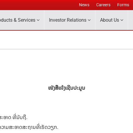
News
Careers
Forms
oducts & Services
Investor Relations
About Us
ໜັງສືແຈ້ງເຊີນປະມູນ
ະອາດ ທີ່ນັບຖື.
ໍາຄວາມສະອາດສະຖານທີ່ເຮັດວຽກ.