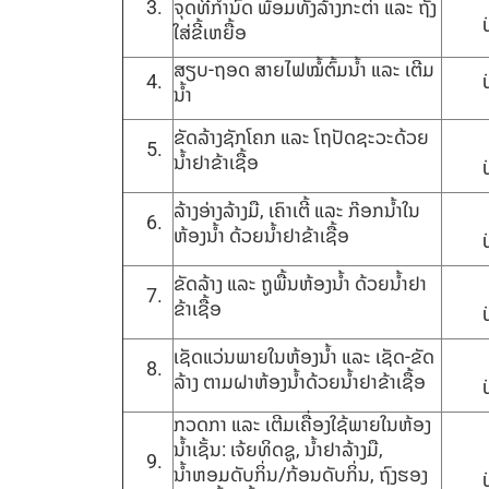
ຈຸດທີ່ກໍານົດ ພ້ອມທັງລ້າງກະຕ່າ ແລະ ຖັງ
ໃສ່ຂີ້ເຫຍື້ອ
ສຽບ-ຖອດ ສາຍໄຟໝໍ້ຕົ້ມນໍ້າ ແລະ ເຕີມ
ນໍ້າ
ຂັດລ້າງຊັກໂຄກ ແລະ ໂຖປັດຊະວະດ້ວຍ
ນໍ້າຢາຂ້າເຊື້ອ
ລ້າງອ່າງລ້າງມື, ເຄົາເຕີ້ ແລະ ກ໊ອກນໍ້າໃນ
ຫ້ອງນໍ້າ ດ້ວຍນໍ້າຢາຂ້າເຊື້ອ
ຂັດລ້າງ ແລະ ຖູພື້ນຫ້ອງນໍ້າ ດ້ວຍນໍ້າຢາ
ຂ້າເຊື້ອ
ເຊັດແວ່ນພາຍໃນຫ້ອງນໍ້າ ແລະ ເຊັດ-ຂັດ
ລ້າງ ຕາມຝາຫ້ອງນໍ້າດ້ວຍນໍ້າຢາຂ້າເຊື້ອ
ກວດກາ ແລະ ເຕີມເຄື່ອງໃຊ້ພາຍໃນຫ້ອງ
ນໍ້າເຊັ້ນ: ເຈ້ຍທິດຊູ, ນໍ້າຢາລ້າງມື,
ນໍ້າຫອມດັບກິ່ນ/ກ້ອນດັບກິ່ນ, ຖົງຮອງ