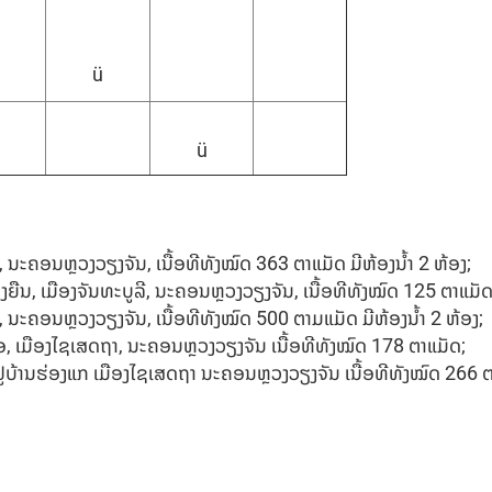
ü
ü
ູລີ, ນະຄອນຫຼວງວຽງຈັນ, ເນື້ອທີທັງໝົດ 363 ຕາແມັດ ມີຫ້ອງນໍ້າ 2 ຫ້ອງ;
້ານຊຽງຍືນ, ເມືອງຈັນທະບູລີ, ນະຄອນຫຼວງວຽງຈັນ, ເນື້ອທີທັງໝົດ 125 ຕາແມັດ 
ູລີ, ນະຄອນຫຼວງວຽງຈັນ, ເນື້ອທີທັງໝົດ 500 ຕາມແມັດ ມີຫ້ອງນໍ້າ 2 ຫ້ອງ;
ເໜືອ, ເມືອງໄຊເສດຖາ, ນະຄອນຫຼວງວຽງຈັນ ເນື້ອທີທັງໝົດ 178 ຕາແມັດ;
້ງຢູ່ບ້ານຮ່ອງແກ ເມືອງໄຊເສດຖາ ນະຄອນຫຼວງວຽງຈັນ ເນື້ອທີທັງໝົດ
26
6 ຕ