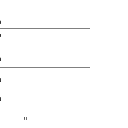
ü
ü
ü
ü
ü
ü