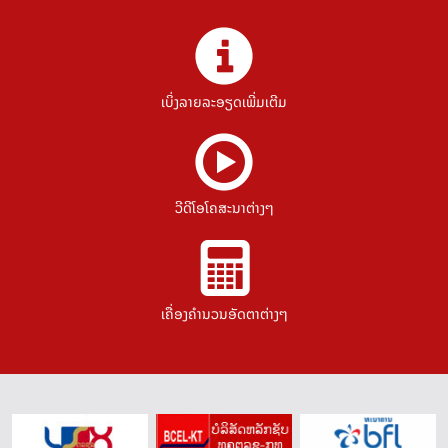
ເບິ່ງລາຍລະອຽດເພີ່ມເຕີມ
ວີດີໂອໂຄສະນາຕ່າງໆ
ເຄື່ອງຄຳນວນອັດຕາຕ່າງໆ