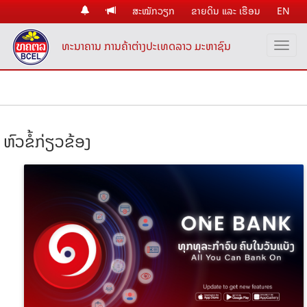
ສະໝັກວຽກ
ຂາຍດິນ ແລະ ເຮືອນ
EN
ທະນາຄານ ການຄ້າຕ່າງປະເທດລາວ ມະຫາຊົນ
ຫົວຂໍ້ກ່ຽວຂ້ອງ