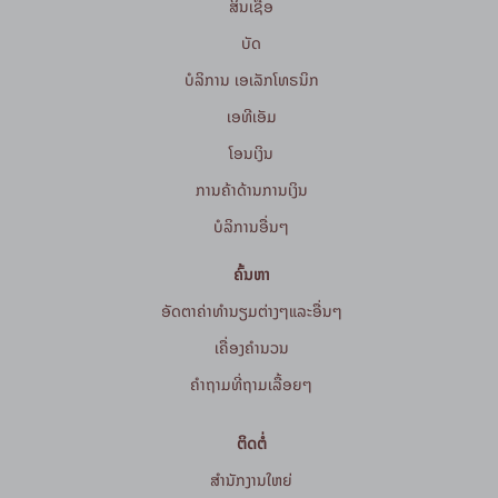
ສິນເຊື່ອ
ບັດ
ບໍລິການ ເອເລັກໂທຣນິກ
ເອທີເອັມ
ໂອນເງິນ
ການຄ້າດ້ານການເງິນ
ບໍລິການອື່ນໆ
ຄົ້ນຫາ
ອັດຕາຄ່າທຳນຽມຕ່າງໆແລະອື່ນໆ
ເຄື່ອງຄຳນວນ
ຄໍາຖາມທີ່ຖາມເລື້ອຍໆ
ຕິດຕໍ່
ສໍານັກງານໃຫຍ່