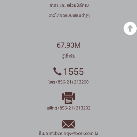
ສາຂາ ແລະ ໜ່ວຍບໍລິການ
ດາວໂຫລດແບບຟອມຕ່າງໆ
67.93M
ຜູ້ເຂົ້າຊົມ
1555
ໂທ:(+856-21) 213200
ແຟັກ:(+856-21) 213202
ອີເມວ ຫາ:
bcelhqv
@
bcel.com.la