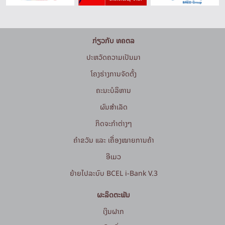
ກ່ຽວກັບ ທຄຕລ
ປະຫວັດຄວາມເປັນມາ
ໂຄງຮ່າງການຈັດຕັ້ງ
ຄະນະບໍລິຫານ
ຜົນສຳເລັດ
ກິດຈະກໍາຕ່າງໆ
ຄຳຂວັນ ແລະ ເຄື່ອງໝາຍການຄ້າ
ອີເມວ
ຍ້າຍໄປລະບົບ BCEL i-Bank V.3
ຜະລິດຕະພັນ
ເງິນຝາກ