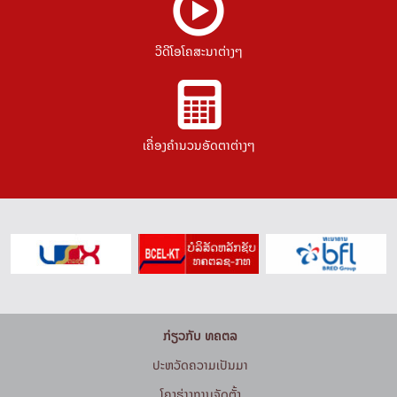
ວີດີໂອໂຄສະນາຕ່າງໆ
ເຄື່ອງຄຳນວນອັດຕາຕ່າງໆ
ກ່ຽວກັບ ທຄຕລ
ປະຫວັດຄວາມເປັນມາ
ໂຄງຮ່າງການຈັດຕັ້ງ