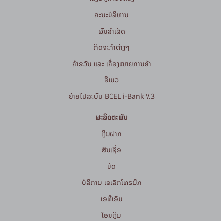
ຄະນະບໍລິຫານ
ຜົນສຳເລັດ
ກິດຈະກໍາຕ່າງໆ
ຄຳຂວັນ ແລະ ເຄື່ອງໝາຍການຄ້າ
ອີເມວ
ຍ້າຍໄປລະບົບ BCEL i-Bank V.3
ຜະລິດຕະພັນ
ເງິນຝາກ
ສິນເຊື່ອ
ບັດ
ບໍລິການ ເອເລັກໂທຣນິກ
ເອທີເອັມ
ໂອນເງິນ