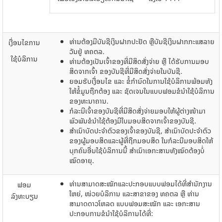
ທ່ານ​ຕ້ອງ​ມີ​ບັນຊີ​ເງິນ​ຝາກ​ປະຢັດ ຫຼື​ບັນຊີ​ເງິນ​ຝາກກະ​ແສ​ລາຍ​
ເງື່ອນໄຂການ
ວັນຢູ່​ ທຄຕລ.
ໃຊ້ບໍລິການ
ທ່ານ​ຕ້ອງ​ເປັນ​ເຈົ້າ​ຂອງ​​ທີ່​ມີ​ສິດ​ສັ່ງຈ່າຍ ຫຼື ​ໄດ້​ຮັບ​ການ​ມອບ​
ສິດ​ຈາກ​ເຈົ້າ​ ຂອງ​ບັນຊີ​ທີ່​ມີ​ສິດ​ສັ່ງຈ່າຍ​ໃນ​ບັນຊີ.
ຍອມຮັບ​ເງື່ອນ​ໄຂ ​ແລະ​ ຂໍ້​ກໍານົດ​ໃນ​ການ​ໃຊ້​ບໍລິການພ້ອມ​ທັງ​
ໃຫ້​ຂໍ້​ມູນ​ຖືກຕ້ອງ ​​ແລະ​ ຊັດ​ເຈນ​ໃນ​ແບບ​ຟອມຂໍ​​ນໍາ​ໃຊ້​ບໍລິການ
ຂອງ​ທະນາຄານ.
ກໍລະນີ​ເຈົ້າ​ຂອງ​ບັນຊີ​ທີ່​ມີ​ສິດ​ສັ່ງ​ຈ່າຍມອບ​​ໃຫ້​ຜູ້​ຕ່າງ​ໜ້າ​ມາ​
ພົວພັນ​ຂໍ​ນໍາ​ໃຊ້ຕ້ອງ​ມີ​​ໃບ​ມອບ​ສິດ​ຈາກ​ເຈົ້າ​ຂອງ​ບັນຊີ.
ສໍາ​ເນົາ​ບັດປະຈໍາຕົວ​ຂອງ​ເຈົ້າ​ຂອງ​ບັນຊີ, ສໍາ​ເນົາ​ບັດປະຈໍາຕົວ​
ຂອງ​ຜູ້​ມອບ​ສິດ​ແລະ​ຜູ້​ທີ່​ຖືກ​ມອບ​ສິດ ​ໃນ​ກໍລະນີ​ມອບ​ສິດ​ໃຫ້​
ບຸກຄົນ​ອື່ນ​​ໃຊ້​ບໍລິການ​ນີ້ ສໍາເນົາ​​ເອກະສານ​ທັງ​ໝົດ​ຕ້ອງ​ບໍ່​
ໝົດ​ອາຍຸ.
ທ່ານ​ສາມາດສະໝັກ​ແລະ​ປະກອບ​ແບບ​ຟອມ​ໄດ້​ທີ່​ສໍານັກງານ​
ຟອມ
ໃຫຍ່, ໜ່ວຍ​ບໍລິການ ​ແລະ​ສາຂາ​ຂອງ ທຄຕລ ຫຼື ​ທ່ານ​
ລົງທະບຽນ
ສາມາດ​ດາວ​ໂຫລດ ​ແບບ​ຟອມສະໝັກ ​ແລະ ​ເອກະສາ​ນ
ປະກອບ​ການ​ຂໍ​ນໍາ​ໃຊ້​ບໍລິການ​ໄດ້​ທີ່: