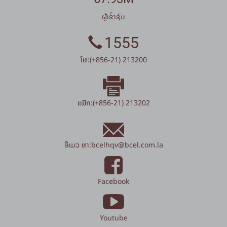
ຜູ້ເຂົ້າຊົມ
1555
ໂທ:(+856-21) 213200
ແຟັກ:(+856-21) 213202
ອີເມວ ຫາ:
bcelhqv
@
bcel.com.la
Facebook
Youtube