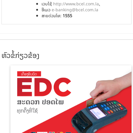
ເວບ​ໄຊ້
http://www.bcel.com.la
,
ອີເມວ
e-banking@bcel.com.la
ສາຍດ່ວນໂທ:
1555
ຫົວຂໍ້ກ່ຽວຂ້ອງ