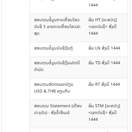
1444
ສອບຖາມຂໍ້ມູນການເຄື່ອນໄຫວ
ພິມ HT [ຍະຫວ່າງ]
ບັນຊີ 5 ລາຍການເຄື່ອນໄຫວລ່າ
<ເລກບັນຊີ> ສົ່ງເບີ
ສຸດ
1444
ສອບຖາມຂໍ້ມູນບັນຊີເງິນກູ້
ພິມ LN ສົ່ງເບີ 1444
ສອບຖາມຂໍ້ມູນບັນຊີເງິນຝາກມີ
ພິມ TD ສົ່ງເບີ 1444
ກໍານົດ
ສອບຖາມອັດຕາແລກປ່ຽນ
ພິມ RT ສົ່ງເບີ 1444
USD & THB ທຽບກີບ
ສອບຖາມ Statement (ເດືອນ
ພິມ STM [ຍະຫວ່າງ]
ປະຈຸບັນ) - ສົ່ງເຂົ້າອີເມລ໌
<ເລກບັນຊີ> ສົ່ງເບີ
1444