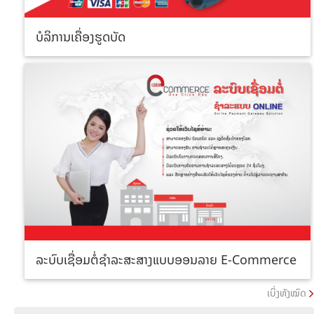
ບໍລິການເຄື່ອງຮູດບັດ
ລະບົບເຊື່ອມຕໍ່ຊຳລະສະສາງແບບອອນລາຍ E-Commerce
ເບິ່ງທັງໝົດ