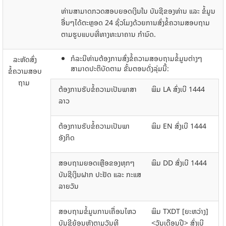
ທ່ານ​ສາມາດ​ກວດສອບ​ຍອດ​​ເງິນ​ໃນ​ ບັນຊີຂອງທ່ານ ແລະ ຂໍ້​ມູນ​
ອື່ນໆ​ໄດ້​ຕະຫຼອດ 24 ຊົ່ວ​ໂມງ​ດ້ວຍ​ການ​ສົ່ງ​ຂໍ້ຄວາມ​ສອບ​ຖາມ​
ຕາມ​ຮູບ​ແບບ​ທີ່​ທາງ​ທະນາຄານ​ ກຳນົດ.
ກໍລະນີທ່ານຕ້ອງການສົ່ງຂໍ້ຄວາມສອບຖາມຂໍ້ມູນຕ່າງໆ
ລະຫັດ​ສົ່ງ​
ສາມາດປະຕິບັດຕາມ ຂັ້ນຕອນດັ່ງລຸ່ມນີ້:
ຂໍ້ຄວາມ​ສອບ​
ຖາມ ​
ຕ້ອງການຮັບຂໍ້ຄວາມເປັນພາສາ
ພິມ LA ສົ່ງເບີ 1444
ລາວ
ຕ້ອງການຮັບຂໍ້ຄວາມເປັນພາ
ພິມ EN ສົ່ງເບີ 1444
ອັງກິດ
ສອບຖາມຍອດເຫຼືອຂອງທຸກໆ
ພິມ DD ສົ່ງເບີ 1444
ບັນຊີເງິນຝາກ ປະຢັດ ແລະ ກະແສ
ລາຍວັນ
ສອບຖາມຂໍ້ມູນການເຄື່ອນໄຫວ
ພິມ TXDT [ຍະຫວ່າງ]
ບັນຊີຍ້ອນຫຼັງຕາມວັນທີ
<ວັນເດືອນປີ> ສົ່ງເບີ