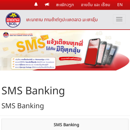
ສະໝັກວຽກ
ຂາຍດິນ ແລະ ເຮືອນ
EN
ທະນາຄານ ການຄ້າຕ່າງປະເທດລາວ ມະຫາຊົນ
SMS Banking
SMS Banking
SMS Banking