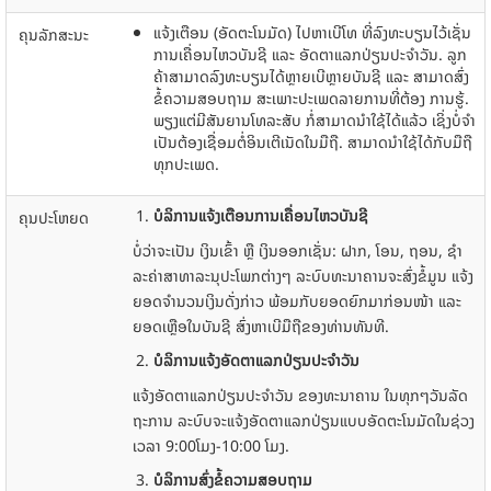
ແຈ້ງ​ເຕືອນ ​​​(ອັດຕະ​ໂນ​ມັດ) ​ໄປ​ຫາ​ເບີ​​ໂທ​ ທີ່​ລົງທະບຽນ​ໄວ້​ເຊັ່ນ
ຄຸນລັກສະນະ
ການ​ເຄື່ອນ​ໄຫວບັນຊີ ​ແລະ ອັດຕາ​ແລກປ່ຽນ​ປະຈຳ​ວັນ. ລູກ​
ຄ້າສາມາດ​ລົງທະບຽນ​ໄດ້ຫຼາຍ​ເບີ​ຫຼາຍ​ບັນຊີ ​ແລະ ສາມາດ​ສົ່ງ​
ຂໍ້​ຄວາມ​ສອບ​ຖາມ ສະ​ເພາະ​ປະ​ເພດ​ລາຍການທີ່​ຕ້ອງ ການ​ຮູ້​.
ພຽງແຕ່​ມີ​ສັນຍານ​ໂທລະສັບ ກໍ່​ສາມາດ​ນໍາ​ໃຊ້​ໄດ້​ແລ້ວ ​ເຊິ່ງບໍ່​ຈຳ​
ເປັນ​ຕ້ອງ​​ເຊື່ອມຕໍ່​ອິນ​ເຕີ​ເນັດ​ໃນ​ມື​ຖື. ສາ​ມາດ​ນໍາໃຊ້​ໄດ້​ກັບ​ມື​ຖື​
ທຸກ​ປະ​ເພດ.
ບໍລິການ
ແຈ້ງ
ເຕືອນ
ການ
ເຄື່ອນ
ໄຫ
ວບັນຊີ
ຄຸນປະ​ໂຫຍ​ດ
ບໍ່​ວ່າ​ຈະ​ເປັນ ເງິນ​ເຂົ້າ ຫຼື ​ເງິນ​ອອກ​ເຊັ່ນ: ຝາກ,​ ໂອນ​,​ ຖອນ, ຊໍາ
ລະ​ຄ່າ​ສາທາລະ​ນຸປະ​ໂພ​ກຕ່າງໆ ລະບົບທະນາຄານ​ຈະ​ສົ່ງ​ຂໍ້​ມູນ​ ​ແຈ້ງ
ຍອດຈຳນວນເງິນ​ດັ່ງກ່າວ ພ້ອມກັບ​ຍອດຍົກມາ​ກ່ອນ​ໜ້າ ​ແລະ
ຍອດ​ເຫຼືອ​ໃນ​ບັນຊີ​ ສົ່ງ​ຫາ​ເບີ​ມື​ຖື​ຂອງ​ທ່ານ​ທັນທີ.
ບໍລິການ
ແຈ້ງ
ອັດຕາ
ແລກປ່ຽນ
ປະຈຳ
ວັນ
ແຈ້ງອັດຕາແລກປ່ຽນປະຈຳ​ວັນ ຂອງທະນາຄານ ໃນທຸກ​ໆ​ວັນ​ລັດ​
ຖະການ ລະບົບ​ຈະ​​ແຈ້ງ​ອັດຕາ​ແລກປ່ຽນ​ແບບ​ອັດຕະ​ໂນ​ມັດໃນຊ່ວງ
ເວລາ 9:00​ໂມງ-10:00 ໂມງ.
ບໍລິການ
ສົ່ງ
ຂໍ້ຄວາມ
ສອບ
ຖາມ