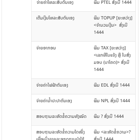
ຈ່າຍຄ່າໂທລະສັບຕົນເອງ
ພິມ PTEL ສົ່ງເບີ 1444
ເຕີມເງິນໂທລະສັບຕົນເອງ
ພິມ TOPUP [ຍະຫວ່າງ]
<ຈໍານວນເງິນ> ສົ່ງເບີ
1444
ຈ່າຍອາກອນ
ພິມ TAX [ຍະຫວ່າງ]
<ເລກທີໃບແຈ້ງ ຫຼຶ ໃບສັ່ງ
ມອບ (ບາໂຄດ)> ສົ່ງເບີ
1444
ຈ່າຍຄ່າໄຟຟ້າຕົນເອງ
ພິມ EDL ສົ່ງເບີ 1444
ຈ່າຍຄ່ານໍ້າປະປາຕົນເອງ
ພິມ NPL ສົ່ງເບີ 1444
ສອບຖາມລະຫັດຂໍ້ຄວາມທັງໝົດ
ພິມ ? ສົ່ງເບີ 1444
ສອບຖາມລະຫັດຂໍ້ຄວາມໃດໜຶ່ງ
ພິມ <ລະຫັດຂໍ້ຄວາມ>?
ເພື່ອເບິ່ງລາຍລະອຽດການນໍາໃຊ້
ສົ່ງເບີ 1444