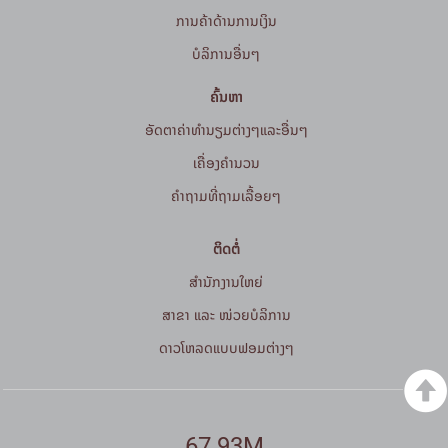
ການຄ້າດ້ານການເງິນ
ບໍລິການອື່ນໆ
ຄົ້ນຫາ
ອັດຕາຄ່າທຳນຽມຕ່າງໆແລະອື່ນໆ
ເຄື່ອງຄຳນວນ
ຄໍາຖາມທີ່ຖາມເລື້ອຍໆ
ຕິດຕໍ່
ສໍານັກງານໃຫຍ່
ສາຂາ ແລະ ໜ່ວຍບໍລິການ
ດາວໂຫລດແບບຟອມຕ່າງໆ
67.93M