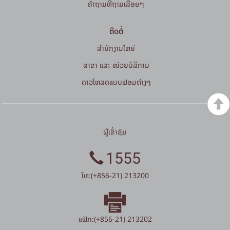
ຄໍາຖາມທີ່ຖາມເລື້ອຍໆ
ຕິດຕໍ່
ສໍານັກງານໃຫຍ່
ສາຂາ ແລະ ໜ່ວຍບໍລິການ
ດາວໂຫລດແບບຟອມຕ່າງໆ
ຜູ້ເຂົ້າຊົມ
1555
ໂທ:(+856-21) 213200
ແຟັກ:(+856-21) 213202