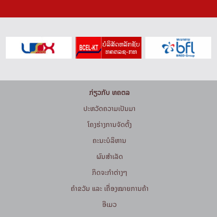
ກ່ຽວກັບ ທຄຕລ
ປະຫວັດຄວາມເປັນມາ
ໂຄງຮ່າງການຈັດຕັ້ງ
ຄະນະບໍລິຫານ
ຜົນສຳເລັດ
ກິດຈະກໍາຕ່າງໆ
ຄຳຂວັນ ແລະ ເຄື່ອງໝາຍການຄ້າ
ອີເມວ