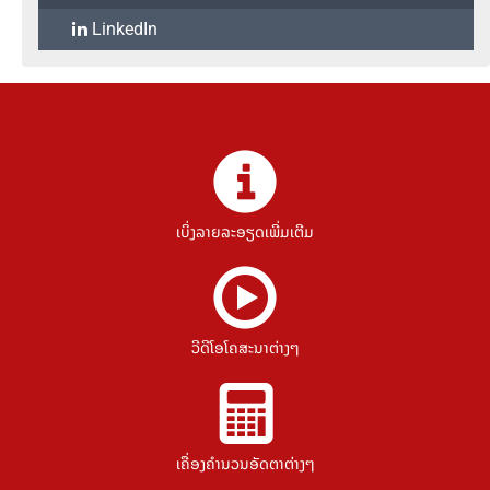
LinkedIn
ເບິ່ງລາຍລະອຽດເພີ່ມເຕີມ
ວີດີໂອໂຄສະນາຕ່າງໆ
ເຄື່ອງຄຳນວນອັດຕາຕ່າງໆ