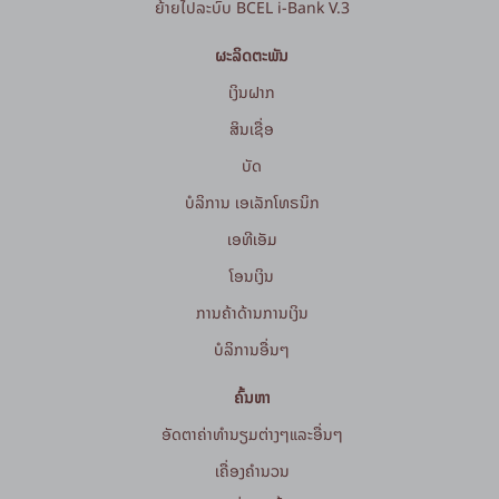
ຍ້າຍໄປລະບົບ BCEL i-Bank V.3
ຜະລິດຕະພັນ
ເງິນຝາກ
ສິນເຊື່ອ
ບັດ
ບໍລິການ ເອເລັກໂທຣນິກ
ເອທີເອັມ
ໂອນເງິນ
ການຄ້າດ້ານການເງິນ
ບໍລິການອື່ນໆ
ຄົ້ນຫາ
ອັດຕາຄ່າທຳນຽມຕ່າງໆແລະອື່ນໆ
ເຄື່ອງຄຳນວນ