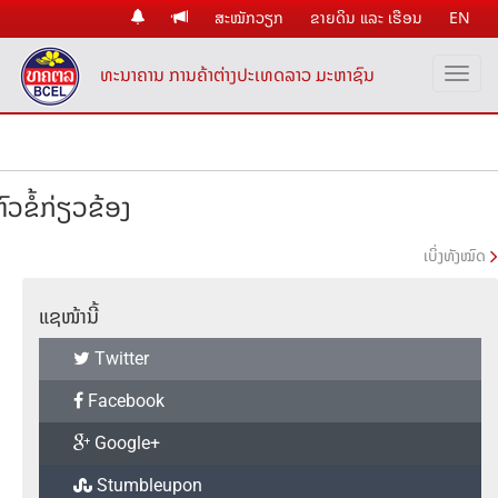
ສະໝັກວຽກ
ຂາຍດິນ ແລະ ເຮືອນ
EN
ທະນາຄານ ການຄ້າຕ່າງປະເທດລາວ ມະຫາຊົນ
ົວຂໍ້ກ່ຽວຂ້ອງ
ເບິ່ງທັງໝົດ
ແຊໜ້ານີ້
Twitter
Facebook
Google+
Stumbleupon