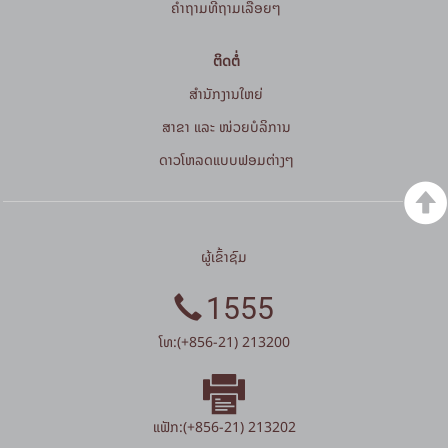
ຄໍາຖາມທີ່ຖາມເລື້ອຍໆ
ຕິດຕໍ່
ສໍານັກງານໃຫຍ່
ສາຂາ ແລະ ໜ່ວຍບໍລິການ
ດາວໂຫລດແບບຟອມຕ່າງໆ
ຜູ້ເຂົ້າຊົມ
1555
ໂທ:(+856-21) 213200
ແຟັກ:(+856-21) 213202