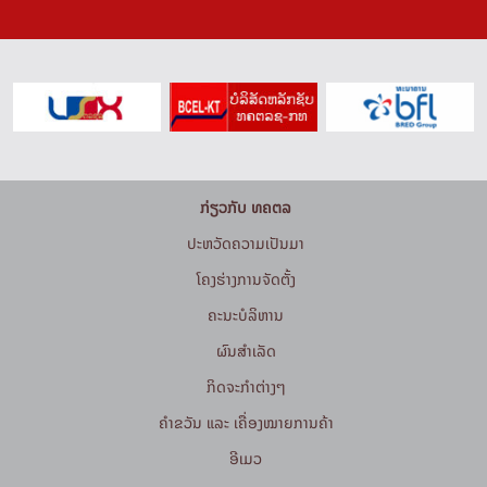
ກ່ຽວກັບ ທຄຕລ
ປະຫວັດຄວາມເປັນມາ
ໂຄງຮ່າງການຈັດຕັ້ງ
ຄະນະບໍລິຫານ
ຜົນສຳເລັດ
ກິດຈະກໍາຕ່າງໆ
ຄຳຂວັນ ແລະ ເຄື່ອງໝາຍການຄ້າ
ອີເມວ