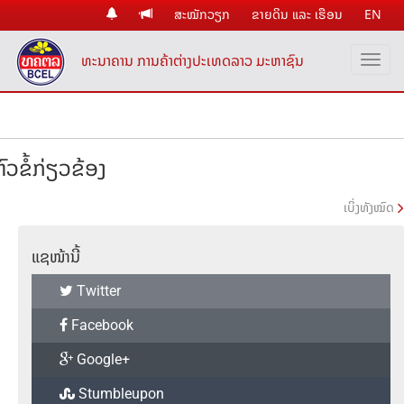
ສະໝັກວຽກ
ຂາຍດິນ ແລະ ເຮືອນ
EN
ທະນາຄານ ການຄ້າຕ່າງປະເທດລາວ ມະຫາຊົນ
ົວຂໍ້ກ່ຽວຂ້ອງ
ເບິ່ງທັງໝົດ
ແຊໜ້ານີ້
Twitter
Facebook
Google+
Stumbleupon