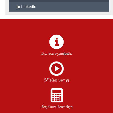
LinkedIn
ເບິ່ງລາຍລະອຽດເພີ່ມເຕີມ
ວີດີໂອໂຄສະນາຕ່າງໆ
ເຄື່ອງຄຳນວນອັດຕາຕ່າງໆ