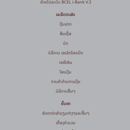
ຍ້າຍໄປລະບົບ BCEL i-Bank V.3
ຜະລິດຕະພັນ
ເງິນຝາກ
ສິນເຊື່ອ
ບັດ
ບໍລິການ ເອເລັກໂທຣນິກ
ເອທີເອັມ
ໂອນເງິນ
ການຄ້າດ້ານການເງິນ
ບໍລິການອື່ນໆ
ຄົ້ນຫາ
ອັດຕາຄ່າທຳນຽມຕ່າງໆແລະອື່ນໆ
ເຄື່ອງຄຳນວນ