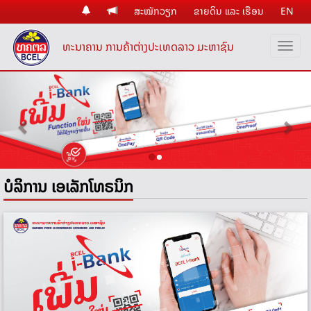
ສະໝັກວຽກ
ຂາຍດິນ ແລະ ເຮືອນ
EN
ທະນາຄານ ການຄ້າຕ່າງປະເທດລາວ ມະຫາຊົນ
Previous
Nex
ບໍລິການ ເອເລັກໂທຣນິກ