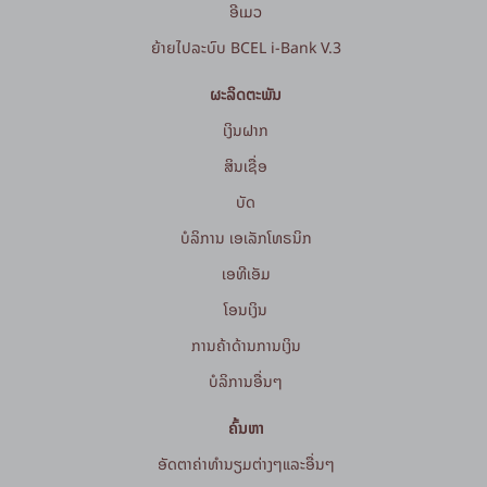
ອີເມວ
ຍ້າຍໄປລະບົບ BCEL i-Bank V.3
ຜະລິດຕະພັນ
ເງິນຝາກ
ສິນເຊື່ອ
ບັດ
ບໍລິການ ເອເລັກໂທຣນິກ
ເອທີເອັມ
ໂອນເງິນ
ການຄ້າດ້ານການເງິນ
ບໍລິການອື່ນໆ
ຄົ້ນຫາ
ອັດຕາຄ່າທຳນຽມຕ່າງໆແລະອື່ນໆ