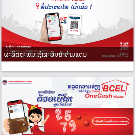
ຜະລິດຕະພັນ ຊຳລະສິນຄ້າຂ້າມແດນ