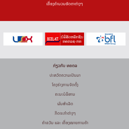
ເຄື່ອງຄຳນວນອັດຕາຕ່າງໆ
ກ່ຽວກັບ ທຄຕລ
ປະຫວັດຄວາມເປັນມາ
ໂຄງຮ່າງການຈັດຕັ້ງ
ຄະນະບໍລິຫານ
ຜົນສຳເລັດ
ກິດຈະກໍາຕ່າງໆ
ຄຳຂວັນ ແລະ ເຄື່ອງໝາຍການຄ້າ