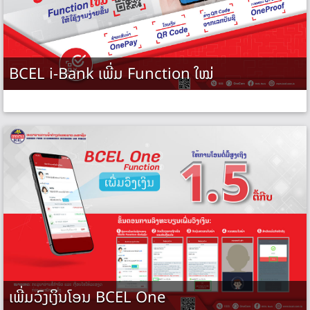
BCEL i-Bank ເພີ່ມ Function ໃໝ່
ເພີ່ມວົງເງິນໂອນ BCEL One