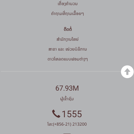
ເຄື່ອງຄຳນວນ
ຄໍາຖາມທີ່ຖາມເລື້ອຍໆ
ຕິດຕໍ່
ສໍານັກງານໃຫຍ່
ສາຂາ ແລະ ໜ່ວຍບໍລິການ
ດາວໂຫລດແບບຟອມຕ່າງໆ
67.93M
ຜູ້ເຂົ້າຊົມ
1555
ໂທ:(+856-21) 213200