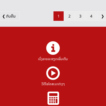
❮ ກັບຄືນ
1
2
3
4
❯
ເບິ່ງລາຍລະອຽດເພີ່ມເຕີມ
ວີດີໂອໂຄສະນາຕ່າງໆ