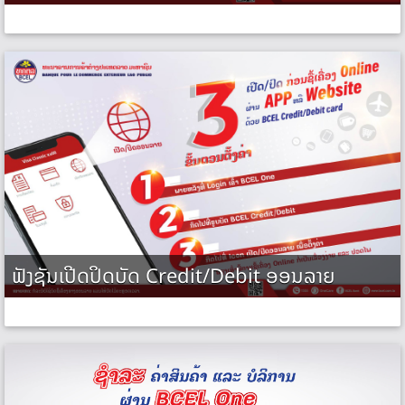
ຟັງຊັນເປີດປິດບັດ Credit/Debit ອອນລາຍ