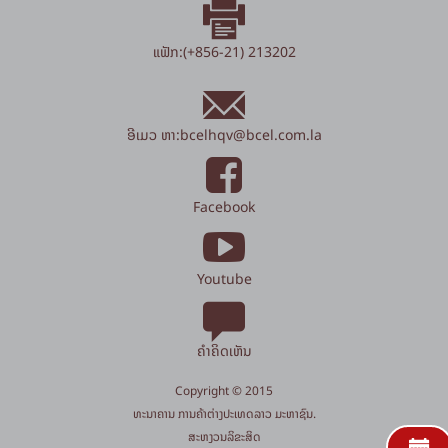
ແຟັກ:(+856-21) 213202
ອີເມວ ຫາ:
bcelhqv
@
bcel.com.la
Facebook
Youtube
ຄຳຄິດເຫັນ
Copyright © 2015
​ທະນາຄານ ການຄ້າຕ່າງປະເທດລາວ ມະຫາຊົນ.
​ສະ​ຫງວນ​ລິ​ຂະ​ສິດ