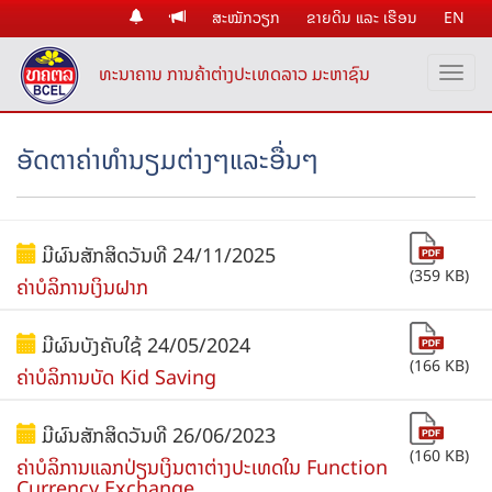
ສະໝັກວຽກ
ຂາຍດິນ ແລະ ເຮືອນ
EN
ທະນາຄານ ການຄ້າຕ່າງປະເທດລາວ ມະຫາຊົນ
ອັດຕາຄ່າທຳນຽມຕ່າງໆແລະອື່ນໆ
ມີຜົນສັກສິດວັນທີ 24/11/2025
(359 KB)
ຄ່າບໍລິການເງິນຝາກ
ມີຜົນບັງຄັບໃຊ້ 24/05/2024
(166 KB)
ຄ່າບໍລິການບັດ Kid Saving
ມີຜົນສັກສິດວັນທີ 26/06/2023
(160 KB)
ຄ່າບໍລິການແລກປ່ຽນເງິນຕາຕ່າງປະເທດໃນ Function
Currency Exchange