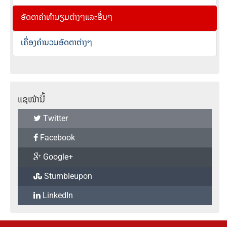
ອັດຕາຄ່າທຳນຽມຕ່າງໆແລະອື່ນໆ
ເຄື່ອງຄຳນວນອັດຕາຕ່າງໆ
ແຊໜ້ານີ້
Twitter
Facebook
Google+
Stumbleupon
LinkedIn