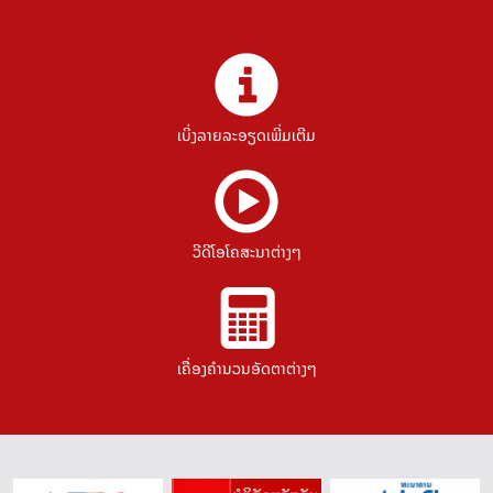
ເບິ່ງລາຍລະອຽດເພີ່ມເຕີມ
ວີດີໂອໂຄສະນາຕ່າງໆ
ເຄື່ອງຄຳນວນອັດຕາຕ່າງໆ