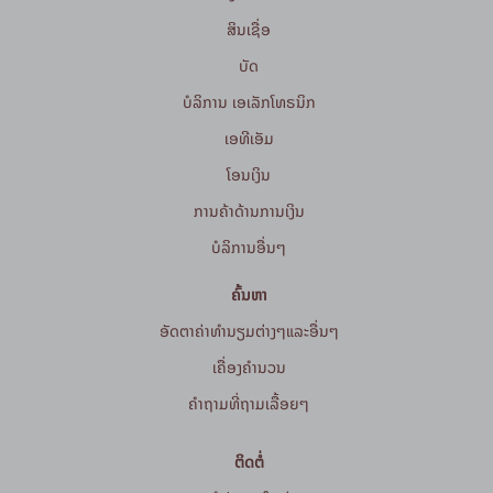
ສິນເຊື່ອ
ບັດ
ບໍລິການ ເອເລັກໂທຣນິກ
ເອທີເອັມ
ໂອນເງິນ
ການຄ້າດ້ານການເງິນ
ບໍລິການອື່ນໆ
ຄົ້ນຫາ
ອັດຕາຄ່າທຳນຽມຕ່າງໆແລະອື່ນໆ
ເຄື່ອງຄຳນວນ
ຄໍາຖາມທີ່ຖາມເລື້ອຍໆ
ຕິດຕໍ່