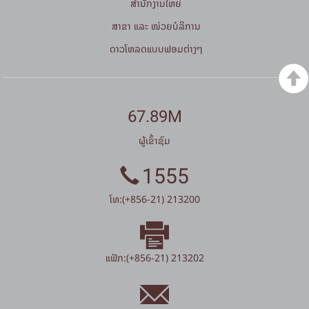
ສໍານັກງານໃຫຍ່
ສາຂາ ແລະ ໜ່ວຍບໍລິການ
ດາວໂຫລດແບບຟອມຕ່າງໆ
67.89M
ຜູ້ເຂົ້າຊົມ
1555
ໂທ:(+856-21) 213200
ແຟັກ:(+856-21) 213202