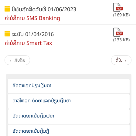
ມີຜົນສັກສິດວັນທີ 01/06/2023
(169 KB)
ຄ່າບໍລິການ SMS Banking
ສະບັບ 01/04/2016
(133 KB)
ຄ່າບໍລິການ Smart Tax
← ກັບຄືນ
ຕໍ່ໄປ→
ອັດຕາແລກປ່ຽນເງິນຕາ
ດາວໂຫລດ ອັດຕາແລກປ່ຽນເງິນຕາ
ອັດຕາດອກເບ້ຍເງິນຝາກ
ອັດຕາດອກເບ້ຍເງິນກູ້