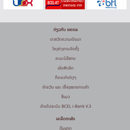
ກ່ຽວກັບ ທຄຕລ
ປະຫວັດຄວາມເປັນມາ
ໂຄງຮ່າງການຈັດຕັ້ງ
ຄະນະບໍລິຫານ
ຜົນສຳເລັດ
ກິດຈະກໍາຕ່າງໆ
ຄຳຂວັນ ແລະ ເຄື່ອງໝາຍການຄ້າ
ອີເມວ
ຍ້າຍໄປລະບົບ BCEL i-Bank V.3
ຜະລິດຕະພັນ
ເງິນຝາກ