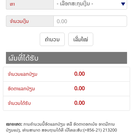
ຫາ
ຈໍານວນເງິນ
ຄໍານວນ
ເລີ່ມໃໝ່
ຜົນທີ່ໄດ້ຮັບ
0.00
ຈໍານວນແລກປ່ຽນ
0.00
ອັດຕາແລກປ່ຽນ
0.00
ຈໍານວນໄດ້ຮັບ
ໝາຍເຫດ:
ການຄໍານວນນີ້ອັດແລກປ່ຽນ ຫລື ອັດຕາດອກເບ້ຍ ອາດມີການ
ປ່ຽນແປງ, ທ່ານສາມາດ ສອບຖາມໄດ້ທີ ເບີໂທລະສັບ:(+856-21) 213200