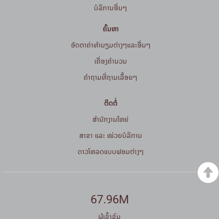
ບໍລິການອື່ນໆ
ຄົ້ນຫາ
ອັດຕາຄ່າທຳນຽມຕ່າງໆແລະອື່ນໆ
ເຄື່ອງຄຳນວນ
ຄໍາຖາມທີ່ຖາມເລື້ອຍໆ
ຕິດຕໍ່
ສໍານັກງານໃຫຍ່
ສາຂາ ແລະ ໜ່ວຍບໍລິການ
ດາວໂຫລດແບບຟອມຕ່າງໆ
67.96M
ຜູ້ເຂົ້າຊົມ