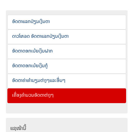
ອັດຕາແລກປ່ຽນເງິນຕາ
ດາວໂຫລດ ອັດຕາແລກປ່ຽນເງິນຕາ
ອັດຕາດອກເບ້ຍເງິນຝາກ
ອັດຕາດອກເບ້ຍເງິນກູ້
ອັດຕາຄ່າທຳນຽມຕ່າງໆແລະອື່ນໆ
ເຄື່ອງຄຳນວນອັດຕາຕ່າງໆ
ແຊໜ້ານີ້