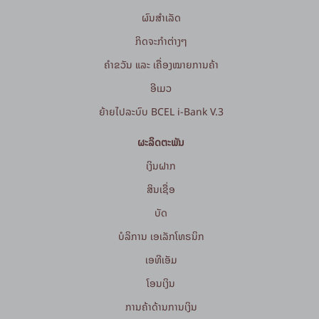
ຜົນສຳເລັດ
ກິດຈະກໍາຕ່າງໆ
ຄຳຂວັນ ແລະ ເຄື່ອງໝາຍການຄ້າ
ອີເມວ
ຍ້າຍໄປລະບົບ BCEL i-Bank V.3
ຜະລິດຕະພັນ
ເງິນຝາກ
ສິນເຊື່ອ
ບັດ
ບໍລິການ ເອເລັກໂທຣນິກ
ເອທີເອັມ
ໂອນເງິນ
ການຄ້າດ້ານການເງິນ