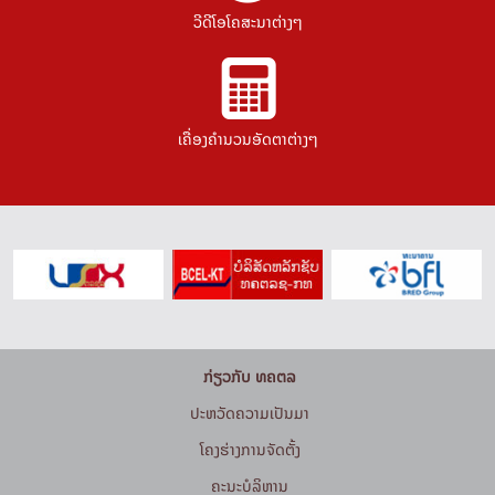
ວີດີໂອໂຄສະນາຕ່າງໆ
ເຄື່ອງຄຳນວນອັດຕາຕ່າງໆ
ກ່ຽວກັບ ທຄຕລ
ປະຫວັດຄວາມເປັນມາ
ໂຄງຮ່າງການຈັດຕັ້ງ
ຄະນະບໍລິຫານ