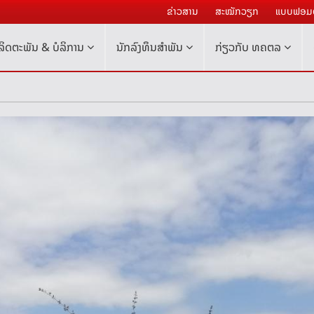
ຂ່າວສານ
ສະໝັກວຽກ
ແບບຟອມຕ
ລິດຕະພັນ & ບໍລິການ
ນັກລົງທຶນສໍາພັນ
ກ່ຽວກັບ ທຄຕລ