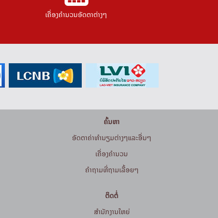
ເຄື່ອງຄຳນວນອັດຕາຕ່າງໆ
ຄົ້ນຫາ
ອັດຕາຄ່າທຳນຽມຕ່າງໆແລະອື່ນໆ
ເຄື່ອງຄຳນວນ
ຄໍາຖາມທີ່ຖາມເລື້ອຍໆ
ຕິດຕໍ່
ສໍານັກງານໃຫຍ່