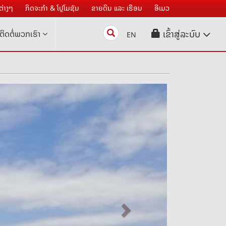
່າງໆ
ກິດຈະກໍາ & ໂປຼໂມຊັນ
ຂາຍດິນ ແລະ ເຮືອນ
ອີເມວ
Search
ເຂົ້າສູ່ລະບົບ
ຕິດຕໍ່ພວກເຮົາ
EN
Next