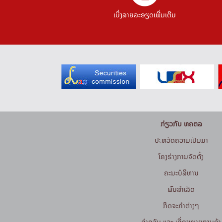
ເບິ່ງລາຍລະອຽດເພີ່ມເຕີມ
ກ່ຽວກັບ ທຄຕລ
ປະຫວັດຄວາມເປັນມາ
ໂຄງຮ່າງການຈັດຕັ້ງ
ຄະນະບໍລິຫານ
ຜົນສຳເລັດ
ກິດຈະກໍາຕ່າງໆ
ຄຳຂວັນ ແລະ ເຄື່ອງໝາຍການຄ້າ