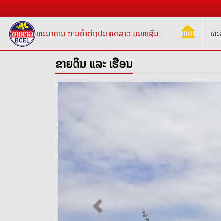
ທະນາຄານ ການຄ້າຕ່າງປະເທດລາວ ມະຫາຊົນ
ຜະ
ຂາຍດິນ ແລະ ເຮືອນ
Previous