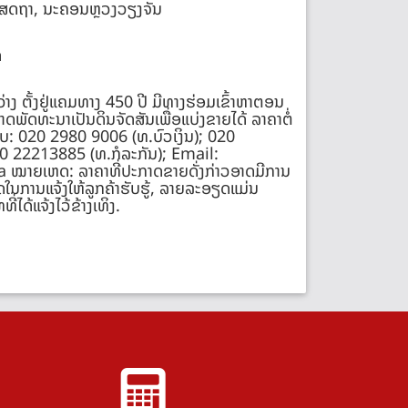
​ເສດ​ຖາ, ນະຄອນຫຼວງວຽງຈັນ
ດ
າງ ຕັ້ງຢູ່ແຄມທາງ 450 ປີ ມີທາງຮ່ອມເຂົ້າຫາຕອນ
າດພັດທະນາເປັນດິນຈັດສັນເພື່ອແບ່ງຂາຍໄດ້ ລາຄາຕໍ່
ອັບ: 020 2980 9006 (ທ.ບົວເງິນ); 020
0 22213885 (ທ.ກໍລະກັນ); Email:
າຍເຫດ: ລາຄາທີ່ປະກາດຂາຍດັ່ງກ່າວອາດມີການ
ນການແຈ້ງໃຫ້ລູກຄ້າຮັບຮູ້, ລາຍລະອຽດແມ່ນ
່ໄດ້ແຈ້ງໄວ້ຂ້າງເທິງ.