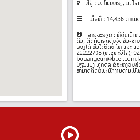
ທີ່ຢູ່ : ບ. ໂພນທອງ, ມ. ໄຊ
ເນື້ອທີ່ : 14,436 ຕາແມັ
ລາຍລະອຽດ : ທີ່ດິນເປົ່າຫວ່
ດິນ, ຕິດກັບເຂດດິນຈັດສັນ-ສາມ
ລອງໄດ້ ສົນໃຈຕິດຕໍ່ ໂທ ແລະ ແ
22222708 (ທ.ສຸທະວີໄຊ); 02
bouangeun@bcel.com.la ໝ
ປ່ຽນແປງ ທຄຕລ ຂໍສະຫງວນສິດໃ
ສາມາດຕິດຕໍ່ພະນັກງານຕາມເບີໂທທີ