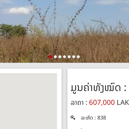
ມູນຄ່າທັງໝົດ 
ລາຄາ :
607,000
LAK 
ລະຫັດ : 838