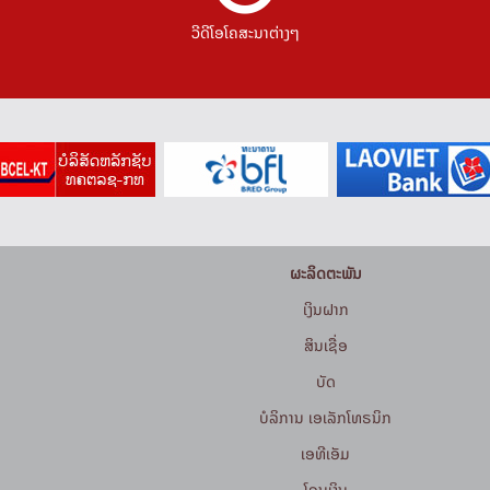
ວີດີໂອໂຄສະນາຕ່າງໆ
ຜະລິດຕະພັນ
ເງິນຝາກ
ສິນເຊື່ອ
ບັດ
ບໍລິການ ເອເລັກໂທຣນິກ
ເອທີເອັມ
ໂອນເງິນ