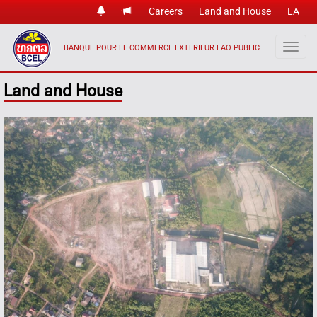
Careers
Land and House
LA
BANQUE POUR LE COMMERCE EXTERIEUR LAO PUBLIC
Land and House
Previous
Nex