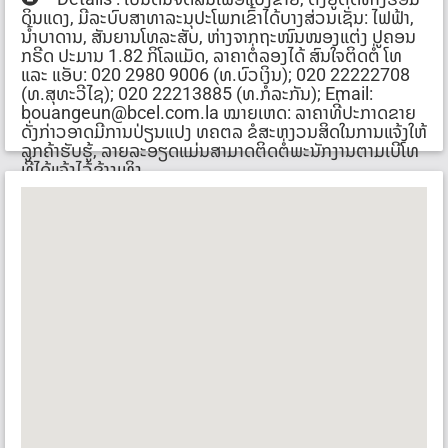
ດິນແດງ, ມີລະບົບສາທາລະນຸປະໂພກເຂົ້າໄດ້ບາງສ່ວນເຊັ່ນ: ໄຟຟ້າ,
ນໍ້າບາດານ, ສັນຍານໂທລະສັບ, ຫ່າງຈາກຖະໜົນໜອງແຕ່ງ ປູຄອນ
ກຣີດ ປະມານ 1.82 ກິໂລແມັດ, ລາຄາຕໍ່ລອງໄດ້ ສົນໃຈຕິດຕໍ່ ໂທ
ແລະ ແອັບ: 020 2980 9006 (ທ.ບົວເງິນ); 020 22222708
(ທ.ສຸທະວີໄຊ); 020 22213885 (ທ.ກໍລະກັນ); Email:
bouangeun@bcel.com.la ໝາຍເຫດ: ລາຄາທີ່ປະກາດຂາຍ
ດັ່ງກ່າວອາດມີການປ່ຽນແປງ ທຄຕລ ຂໍສະຫງວນສິດໃນການແຈ້ງໃຫ້
ລູກຄ້າຮັບຮູ້, ລາຍລະອຽດແມ່ນສາມາດຕິດຕໍ່ພະນັກງານຕາມເບີໂທ
ທີ່ໄດ້ແຈ້ງໄວ້ຂ້າງເທິງ.