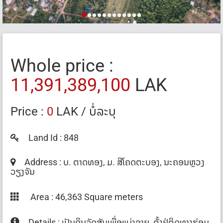
Whole price :
11,391,389,100
LAK
Price :
0
LAK / ບໍ່ລະບຸ
Land Id : 848
Address : ບ. ຕາດທອງ, ມ. ສີ​ໂຄດ​ຕະ​ບອງ, ນະຄອນຫຼວງ
ວຽງຈັນ
Area : 46,363 Square meters
Details : ເປັນດິນຈັດສັນເພື່ອແບ່ງຂາຍ, ຕັ້ງຢູ່ຕິດທາງຮ່ອມ