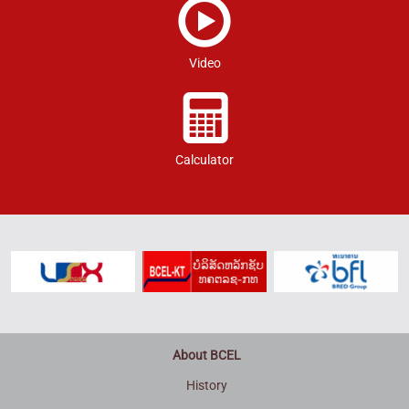
Video
Calculator
About BCEL
History