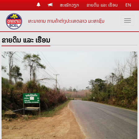
ສະໝັກວຽກ
ຂາຍດິນ ແລະ ເຮືອນ
EN
ທະນາຄານ ການຄ້າຕ່າງປະເທດລາວ ມະຫາຊົນ
ຂາຍດິນ ແລະ ເຮືອນ
Previous
Nex