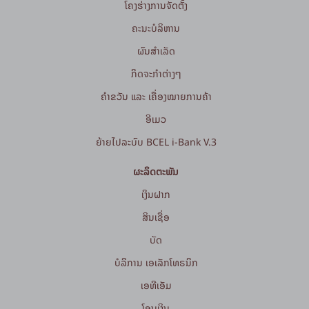
ໂຄງຮ່າງການຈັດຕັ້ງ
ຄະນະບໍລິຫານ
ຜົນສຳເລັດ
ກິດຈະກໍາຕ່າງໆ
ຄຳຂວັນ ແລະ ເຄື່ອງໝາຍການຄ້າ
ອີເມວ
ຍ້າຍໄປລະບົບ BCEL i-Bank V.3
ຜະລິດຕະພັນ
ເງິນຝາກ
ສິນເຊື່ອ
ບັດ
ບໍລິການ ເອເລັກໂທຣນິກ
ເອທີເອັມ
ໂອນເງິນ