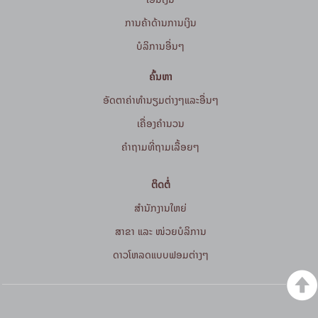
ການຄ້າດ້ານການເງິນ
ບໍລິການອື່ນໆ
ຄົ້ນຫາ
ອັດຕາຄ່າທຳນຽມຕ່າງໆແລະອື່ນໆ
ເຄື່ອງຄຳນວນ
ຄໍາຖາມທີ່ຖາມເລື້ອຍໆ
ຕິດຕໍ່
ສໍານັກງານໃຫຍ່
ສາຂາ ແລະ ໜ່ວຍບໍລິການ
ດາວໂຫລດແບບຟອມຕ່າງໆ