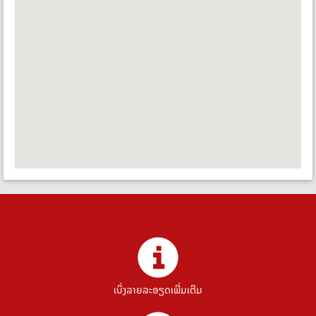
ເບິ່ງລາຍລະອຽດເພີ່ມເຕີມ