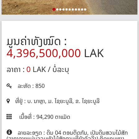
ມູນຄ່າທັງໝົດ :
4,396,500,000
LAK
ລາຄາ :
0
LAK / ບໍ່ລະບຸ
ລະຫັດ : 850
ທີ່ຢູ່ : ບ. ນາຫຼາ, ມ. ໄຊ​ຍະ​ບູ​ລີ, ຂ. ໄຊຍະບູລີ
ເນື້ອທີ່ : 94,290 ຕາແມັດ
ລາຍລະອຽດ : ດິນ 04 ຕອນຕິດກັນ, ເປັນດິນສວນໄມ້ສັກ
(ລາຄາຂາຍແມ່ນລວມທັງໄມ້ສັກຕາມທີ່ຍັງຕົວຈິງ) ຕິດແຄມທາງ