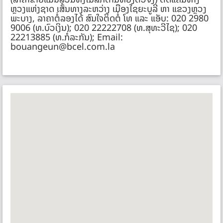
ຫຼວງແຫ່ງຊາດ ເສັ້ນທາງລະຫວ່າງ ເມືອງໄຊຍະບູລີ ຫາ ແຂວງຫຼວງ
ພະບາງ, ລາຄາຕໍ່ລອງໄດ້ ສົນໃຈຕິດຕໍ່ ໂທ ແລະ ແອັບ: 020 2980
9006 (ທ.ບົວເງິນ); 020 22222708 (ທ.ສຸທະວີໄຊ); 020
22213885 (ທ.ກໍລະກັນ); Email:
bouangeun@bcel.com.la