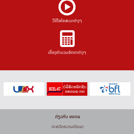
ວີດີໂອໂຄສະນາຕ່າງໆ
ເຄື່ອງຄຳນວນອັດຕາຕ່າງໆ
ກ່ຽວກັບ ທຄຕລ
ປະຫວັດຄວາມເປັນມາ