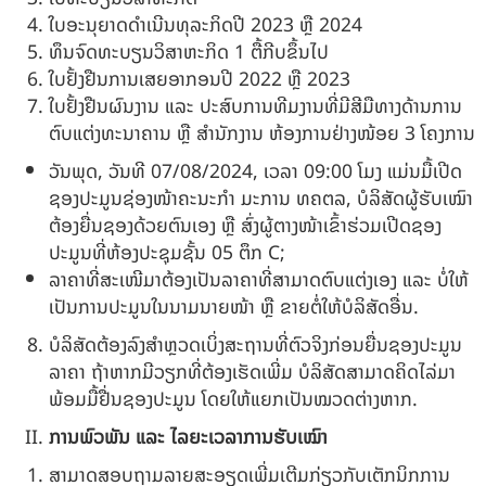
ໃບອະນຸຍາດດຳເນີນທຸລະກິດປີ 2023 ຫຼື 2024
ທຶນຈົດທະບຽນວິສາຫະກິດ 1 ຕື້ກີບຂຶ້ນໄປ
ໃບຢັ້ງຢືນການເສຍອາກອນປີ 2022 ຫຼື 2023
ໃບຢັ້ງຢືນຜົນງານ ແລະ ປະສົບການທີມງານທີ່ມີສີມືທາງດ້ານການ
ຕົບແຕ່ງທະນາຄານ ຫຼື ສໍານັກງານ ຫ້ອງການຢ່າງໜ້ອຍ 3 ໂຄງການ
ວັນພຸດ, ວັນທີ 07/08/2024, ເວລາ 09:00 ໂມງ ແມ່ນມື້ເປີດ
ຊອງປະມູນຊ່ອງໜ້າຄະນະກໍາ ມະການ ທຄຕລ, ບໍລິສັດຜູ້ຮັບເໝົາ
ຕ້ອງຍື່ນຊອງດ້ວຍຕົນເອງ ຫຼື ສົ່ງຜູ້ຕາງໜ້າເຂົ້າຮ່ວມເປີດຊອງ
ປະມູນທີ່ຫ້ອງປະຊຸມຊັ້ນ 05 ຕຶກ C;
ລາຄາທີ່ສະເໜີມາຕ້ອງເປັນລາຄາທີ່ສາມາດຕົບແຕ່ງເອງ ແລະ ບໍ່ໃຫ້
ເປັນການປະມູນໃນນາມນາຍໜ້າ ຫຼື ຂາຍຕໍ່ໃຫ້ບໍລິສັດອື່ນ.
ບໍລິສັດຕ້ອງລົງສໍາຫຼວດເບິ່ງສະຖານທີ່ຕົວຈິງກ່ອນຍື່ນຊອງປະມູນ
ລາຄາ ຖ້າຫາກມີວຽກທີ່ຕ້ອງເຮັດເພີ່ມ ບໍລິສັດສາມາດຄິດໄລ່ມາ
ພ້ອມມື້ຢື່ນຊອງປະມູນ ໂດຍໃຫ້ແຍກເປັນໝວດຕ່າງຫາກ.
ການພົວພັນ ແລະ ໄລຍະເວລາການຮັບເໝົາ
ສາມາດສອບຖາມລາຍສະອຽດເພີ່ມເຕີມກ່ຽວກັບເຕັກນິກການ