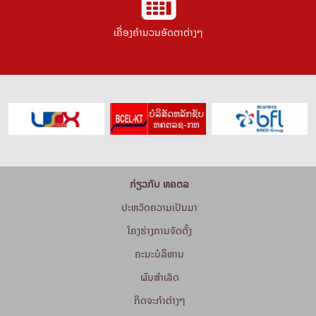
ເຄື່ອງຄຳນວນອັດຕາຕ່າງໆ
ກ່ຽວກັບ ທຄຕລ
ປະຫວັດຄວາມເປັນມາ
ໂຄງຮ່າງການຈັດຕັ້ງ
ຄະນະບໍລິຫານ
ຜົນສຳເລັດ
ກິດຈະກໍາຕ່າງໆ