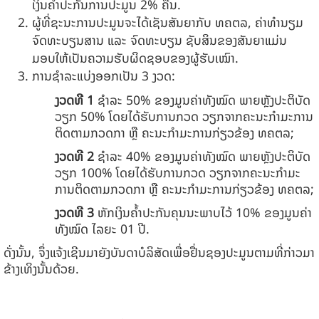
ເງິນຄໍ້າປະກັນການປະມູນ 2% ຄືນ.
ຜູ້ທີ່ຊະນະການປະມູນຈະໄດ້ເຊັນສັນຍາກັບ ທຄຕລ, ຄ່າທໍານຽມ
ຈົດທະບຽນສານ ແລະ ຈົດທະບຽນ ຊັບສິນຂອງສັນຍາແມ່ນ
ມອບໃຫ້ເປັນຄວາມຮັບຜິດຊອບຂອງຜູ້ຮັບເໝົາ.
ການຊໍາລະແບ່ງອອກເປັນ 3 ງວດ:
ງວດທີ
1
ຊໍາລະ 50% ຂອງມູນຄ່າທັງໝົດ ພາຍຫຼັງປະຕິບັດ
ວຽກ 50% ໂດຍໄດ້ຮັບການກວດ ວຽກຈາກຄະນະກໍາມະການ
ຕິດຕາມກວດກາ ຫຼື ຄະນະກໍາມະການກ່ຽວຂ້ອງ ທຄຕລ;
ງວດທີ
2
ຊໍາລະ 40%
ຂອງມູນຄ່າທັງໝົດ ພາຍຫຼັງປະຕິບັດ
ວຽກ 100% ໂດຍໄດ້ຮັບການກວດ ວຽກຈາກຄະນະກໍາມະ
ການຕິດຕາມກວດກາ
ຫຼື ຄະນະກໍາມະການກ່ຽວຂ້ອງ ທຄຕລ;
ງວດທີ
3
ຫັກເງິນຄໍ້າປະກັນຄຸນນະພາບໄວ້ 10% ຂອງມູນຄ່າ
ທັງໝົດ ໄລຍະ 01 ປີ.
ດັ່ງນັ້ນ, ຈຶ່ງແຈ້ງເຊີນມາຍັງບັນດາບໍລິສັດເພື່ອຢື່ນຊອງປະມູນຕາມທີ່ກ່າວມາ
ຂ້າງເທິງນັ້ນດ້ວຍ.