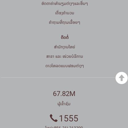
ອັດຕາຄ່າທຳນຽມຕ່າງໆແລະອື່ນໆ
ເຄື່ອງຄຳນວນ
ຄໍາຖາມທີ່ຖາມເລື້ອຍໆ
ຕິດຕໍ່
ສໍານັກງານໃຫຍ່
ສາຂາ ແລະ ໜ່ວຍບໍລິການ
ດາວໂຫລດແບບຟອມຕ່າງໆ
67.82M
ຜູ້ເຂົ້າຊົມ
1555
ໂທ:(+856-21) 213200