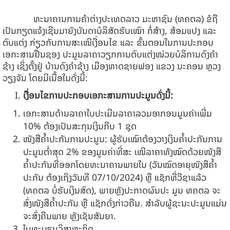
ທະນາຄານການຄ້າຕ່າງປະເທດລາວ ມະຫາຊົນ (ທຄຕລ) ຂໍຖື
ເປັນກຽດແຈ້ງເຊີນມາຍັງບັນດາບໍລິສັດຮັບເໝົາ ກໍ່ສ້າງ, ສ້ອມແປງ ແລະ
ຕົບແຕ່ງ ກ່ຽວກັບການສະເໜີເງື່ອນໄຂ ແລະ ຂັ້ນຕອນໃນການປະກອບ
ເອກະສານຢື່ນຊອງ ປະມູນລາຄາວຽກການຕົບແຕ່ງໜ່ວຍບໍລິການດົງຄໍາ
ຊ້າງ ເຊິ່ງຕັ້ງຢູ່ ບ້ານດົງຄໍາຊ້າງ ເມືອງຫາດຊາຍຟອງ ແຂວງ ນະຄອນ ຫຼວງ
ວຽງຈັນ ໂດຍມີເນື້ອໃນດັ່ງນີ້:
ເງື່ອນໄຂການປະກອບເອກະສານການປະມູນ
ດັ່ງນີ້:
ເອກະສານດ້ານລາຄາໃບປະເມີນລາຄາລວມອາກອນມູນຄ່າເພີ່ມ
10% ຕ້ອງເປັນສະກຸນເງິນກີບ 1 ຊຸດ
ໜັງສືຄໍ້າປະກັນການປະມູນ: ຜູ້ຮັບເໝົາຕ້ອງວາງເງິນຄໍ້າປະກັນການ
ປະມູນຕໍ່າສຸດ 2% ຂອງມູນຄ່າທີ່ສະ ເໜີລາຄາທັງໝົດດ້ວຍໜັງສື
ຄໍ້າປະກັນທີ່ອອກໂດຍທະນາຄານພາຍໃນ (ວັນໝົດອາຍຸໜັງສືຄໍ້າ
ປະກັນ ຕ້ອງເຖິງວັນທີ 07/10/2024) ຫຼື ແຊັກທີ່ວີຊາແລ້ວ
(ທຄຕລ ບໍ່ຮັບເງິນສົດ), ພາຍຫຼັງປະກາດຜົນປະ ມູນ ທຄຕລ ຈະ
ສົ່ງໜັງສືຄໍ້າປະກັນ ຫຼື ແຊັກດັ່ງກ່າວຄືນ. ສໍາລັບຜູ້ຊະນະປະມູນແມ່ນ
ຈະສົ່ງຄືນພາຍ ຫຼັງເຊັນສັນຍາ.
ໃບທະບຽນວິສາຫະກິດ