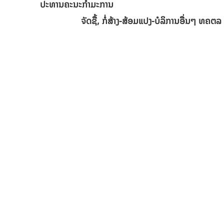
ປະທານຄະນະກໍາມະການ
ຈັດຊື້, ກໍ່ສ້າງ-ສ້ອມແປງ-ບໍລິການອື່ນໆ ທຄຕລ