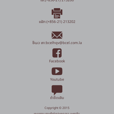
ແຟັກ:(+856-21) 213202
ອີເມວ ຫາ:
bcelhqv
@
bcel.com.la
Facebook
Youtube
ຄຳຄິດເຫັນ
Copyright © 2015
​ທະນາຄານ ການຄ້າຕ່າງປະເທດລາວ ມະຫາຊົນ.