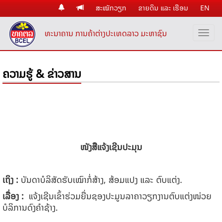
ສະໝັກວຽກ
ຂາຍດິນ ແລະ ເຮືອນ
EN
ທະນາຄານ ການຄ້າຕ່າງປະເທດລາວ ມະຫາຊົນ
ຄວາມຮູ້ & ຂ່າວສານ
ໜັງສືແຈ້ງເຊີນປະມຸນ
ເຖິງ :
ບັນດາບໍລິສັດຮັບເໝົາກໍ່ສ້າງ, ສ້ອມແປງ ແລະ ຕົບແຕ່ງ.
ເລື່ອງ
:
​ແຈ້ງເຊີນເຂົ້າຮ່ວມຍື່ນຊອງປະມູນລາຄາວຽກງານຕົບແຕ່ງໜ່ວຍ
ບໍລິການດົງຄໍາຊ້າງ.