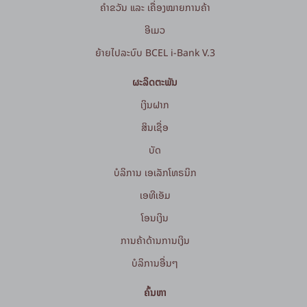
ຄຳຂວັນ ແລະ ເຄື່ອງໝາຍການຄ້າ
ອີເມວ
ຍ້າຍໄປລະບົບ BCEL i-Bank V.3
ຜະລິດຕະພັນ
ເງິນຝາກ
ສິນເຊື່ອ
ບັດ
ບໍລິການ ເອເລັກໂທຣນິກ
ເອທີເອັມ
ໂອນເງິນ
ການຄ້າດ້ານການເງິນ
ບໍລິການອື່ນໆ
ຄົ້ນຫາ