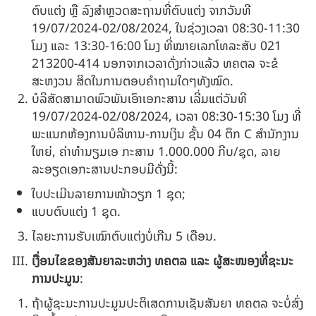
ຕົບແຕ່ງ ຫຼື ລົງສໍາຫຼວດສະຖານທີ່ຕົບແຕ່ງ ຈາກວັນທີ
19
/07/2024-02/08/2024, ໃນຊ່ວງເວລາ 08:30-11:30
ໂມງ ແລະ 13:30-16:00 ໂມງ ທີ່ໝາຍເລກໂທລະສັບ 021
213200-414 ນອກຈາກເວລາດັ່ງກ່າວແລ້ວ ທຄຕລ ຈະຂໍ
ສະຫງວນ ສິດໃນການຕອບຄໍາຖາມໃດໆທັງໝົດ.
ບໍລິສັດສາມາດພົວພັນເອົາເອກະສານ ເລີ່ມແຕ່ວັນທີ
19/07/2024-02/08/2024, ເວລາ 08:30-15:30 ໂມງ ທີ່
ພະແນກຫ້ອງການບໍລິຫານ-ການເງິນ ຊັ້ນ 04 ຕຶກ C ສໍານັກງານ
ໃຫຍ່, ຄ່າທໍານຽມເອ ກະສານ 1.000.000 ກີບ/ຊຸດ, ລາຍ
ລະອຽດເອກະສານປະກອບມີດັ່ງນີ້:
ໃບປະເມີນລາຍການໜ້າວຽກ 1 ຊຸດ;
ແບບຕົບແຕ່ງ 1 ຊຸດ.
ໄລຍະການຮັບເໝົາຕົບແຕ່ງບໍ່ເກີນ 5 ເດືອນ.
ເງື່ອນໄຂຂອງສັນຍາລະຫວ່າງ ທຄຕລ ແລະ ຜູ້ສະໜອງທີ່ຊະນະ
ການປະມູນ
:
ຖ້າຜູ້ຊະນະການປະມູນປະຕິເສດການເຊັນສັນຍາ ທຄຕລ ຈະບໍ່ສົ່ງ