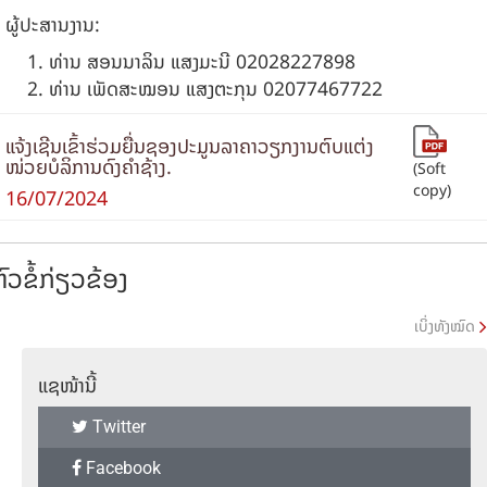
ຜູ້ປະສານງານ:
ທ່ານ ສອນນາລິນ ແສງມະນີ 02028227898
ທ່ານ ເພັດສະໝອນ ແສງຕະກຸນ 02077467722
ແຈ້ງເຊີນເຂົ້າຮ່ວມຍື່ນຊອງປະມູນລາຄາວຽກງານຕົບແຕ່ງ
ໜ່ວຍບໍລິການດົງຄໍາຊ້າງ.
(Soft
copy)
16/07/2024
ົວຂໍ້ກ່ຽວຂ້ອງ
ເບິ່ງທັງໝົດ
ແຊໜ້ານີ້
Twitter
Facebook