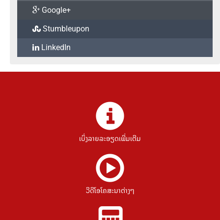
Google+
Stumbleupon
LinkedIn
ເບິ່ງລາຍລະອຽດເພີ່ມເຕີມ
ວີດີໂອໂຄສະນາຕ່າງໆ