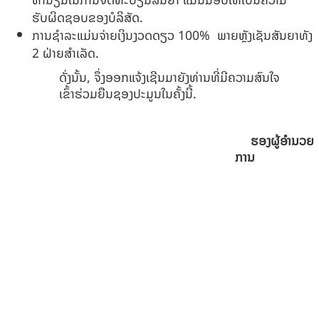
ຮັບຜິດຊອບຂອງບໍລິສັດ.
ການຊໍາລະແມ່ນຈ່າຍເງິນງວດດຽວ 100% ພາຍຫຼັງເຊັນສັນຍາທັງ
2 ຝ່າຍສໍາເລັດ.
ດັ່ງນັ້ນ, ຈຶ່ງອອກແຈ້ງເຊີນມາຍັງທ່ານທີ່ມີຄວາມສົນໃຈ
ເຂົ້າຮ່ວມຍືນຊອງປະມູນໃນຄັ້ງນີ້.
ຮອງຜູ້ອໍານວຍ
ການ