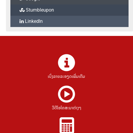
Stumbleupon
LinkedIn
ເບິ່ງລາຍລະອຽດເພີ່ມເຕີມ
ວີດີໂອໂຄສະນາຕ່າງໆ