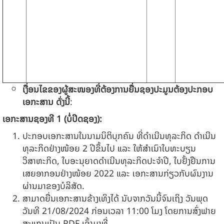
ເງື່ອນໄຂຂອງຜູ້ສະໜອງທີ່ຕ້ອງການຍື່ນຊອງປະມູນຕ້ອງປະກອບ
ເອກະສານ ດັ່ງນີ້
:
ເອກະສານຊອງທີ
1 (
ບໍ່ປິດຊອງ):
ປະກອບເອກະສານໃນນາມນິຕິບຸກຄົນ ທີ່ດຳເນີນທຸລະກິດ ດຳເນີນ
ທຸລະກິດຢ່າງໜ້ອຍ
2 ປີຂຶ້ນໄປ ແລະ ໃຫ້ສໍາເນົາໃບທະບຽນ
ວິສາຫະກິດ, ໃບອະນຸຍາດດຳເນີນທຸລະກິດປະຈຳປີ, ໃບຢັ້ງຢືນການ
ເສຍອາກອນຢ່າງໜ້ອຍ 2022 ແລະ ເອກະສານກ່ຽວກັບຜົນງານ
ຜ່ານມາຂອງບໍລິສັດ.
ສາມາດຍື່ນເອກະສານຂ້າງເທິງໄດ້ ນັບຈາກວັນນີ້ຈົນເຖິງ ວັນພຸດ
ວັນທີ 21/08/2024 ກ່ອນເວລາ 11:00 ໂມງ ໂດຍການສົ່ງຟາຍ
ສະແກນເປັນ PDF ເຂົ້າມາທີ່