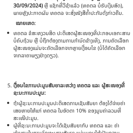
30
/
09
/202
4
)
ຫຼື ແຊັກທີ່ວີຊ້າແລ້ວ (ທຄຕລ ບໍ່ຮັບເງິນສົດ),
ພາຍຫຼັງປະກາດຜົນ ທຄຕລ ຈະສົ່ງໜັງສືຄໍ້າປະກັນດັ່ງກ່າວຄືນ.
ໝາຍເຫດ
:
ທຄຕລ ຂໍສະຫງວນສິດ ປະຕິເສດຜູ້ສະໜອງທີ່ປະກອບເອກະສານ
ບໍ່ຄົບຖ້ວນ ຫຼື ບໍ່ຖືກຕ້ອງຕາມການກຳນົດຂ້າງເທິງ, ການຄັດເລືອກ
ຜູ້ສະໜອງແມ່ນຈະຄັດເລືອກຈາກຫຼາຍເງື່ອນໄຂ (ບໍ່ໄດ້ຄັດເລືອກ
ຈາກລາຄາພຽງຢ່າງດຽວ).
ເງື່ອນໄຂການປະມູນສັນຍາລະຫວ່າງ ທຄຕລ ແລະ ຜູ້ສະໜອງທີ່
ຊະນະການປະມູນ:
ຖ້າຜູ້ຊະນະການປະມູນປະຕິເສດການເຊັນສັນຍາ ຕ້ອງໄດ້ຈ່າຍຄ່າ
ເສຍຫາຍໃຫ້ແກ່ ທຄຕລ ໃນອັດຕາ 10% ຂອງມູນຄ່າລວມທີ່
ສະເໜີປະມູນ.
ຜູ້ທີ່ຊະນະການປະມູນຈະໄດ້ເຊັນສັນຍາກັບ ທຄຕລ ແລະ ຄ່າ
ທຳນຽມໃນການຈົດທະບຽນສັນຍາ ແມ່ນມອບໃຫ້ເປັນຄວາມ