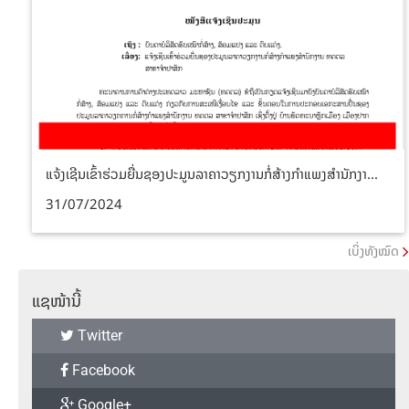
ແຈ້ງເຊີນເຂົ້າຮ່ວມຍື່ນຊອງປະມູນລາຄາວຽກງານກໍ່ສ້າງກໍາແພງສໍານັກງາ...
31/07/2024
ເບິ່ງທັງໝົດ
ແຊໜ້ານີ້
Twitter
Facebook
Google+