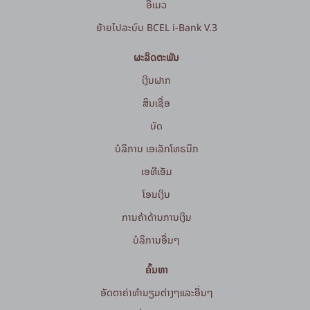
ອີເມວ
ຍ້າຍໄປລະບົບ BCEL i-Bank V.3
ຜະລິດຕະພັນ
ເງິນຝາກ
ສິນເຊື່ອ
ບັດ
ບໍລິການ ເອເລັກໂທຣນິກ
ເອທີເອັມ
ໂອນເງິນ
ການຄ້າດ້ານການເງິນ
ບໍລິການອື່ນໆ
ຄົ້ນຫາ
ອັດຕາຄ່າທຳນຽມຕ່າງໆແລະອື່ນໆ