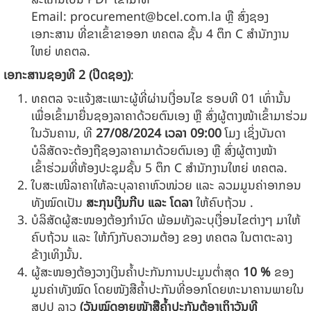
Email:
procurement@bcel.com.la
ຫຼື ສົ່ງຊອງ
ເອກະສານ ທີ່ຂາເຂົ້າຂາອອກ ທຄຕລ ຊັ້ນ 4 ຕຶກ C ສໍານັກງານ
ໃຫຍ່ ທຄຕລ.
ເອກະສານຊອງທີ
2 (
ປິດຊອງ)
:
ທຄຕລ ຈະແຈ້ງສະເພາະຜູ້ທີ່ຜ່ານເງື່ອນໄຂ ຮອບທີ
01 ເທົ່ານັ້ນ
ເພື່ອເຂົ້າມາຍື່ນຊອງລາຄາດ້ວຍຕົນເອງ ຫຼື ສົ່ງຜູ້ຕາງໜ້າເຂົ້າມາຮ່ວມ
ໃນວັນຄານ, ທີ
27
/
08
/202
4
ເວລາ
09
:00
ໂມງ ເຊິ່ງບັນດາ
ບໍລິສັດຈະຕ້ອງຖືຊອງລາຄາມາດ້ວຍຕົນເອງ ຫຼື ສົ່ງຜູ້ຕາງໜ້າ
ເຂົ້າຮ່ວມທີ່ຫ້ອງປະຊຸມຊັ້ນ 5 ຕຶກ C ສໍານັກງານໃຫຍ່ ທຄຕລ.
ໃບສະເໜີລາຄາໃຫ້ລະບຸລາຄາຫົວໜ່ວຍ ແລະ ລວມມູນຄ່າອາກອນ
ທັງໝົດເປັນ
ສະກຸນເງິນກີບ ແລະ ໂດລາ
ໃຫ້ຄົບຖ້ວນ .
ບໍລິສັດ​ຜູ້​ສະໜອງຕ້ອງ​ກໍານົດ ພ້ອມ​ທັງ​ລະບຸ​ເງື່ອນ​ໄຂ​ຕ່າງໆ ມາ​ໃຫ້​
ຄົບ​ຖ້ວນ ​ແລະ ​ໃຫ້ກົງ​ກັບ​ຄວາມ​ຕ້ອງ ຂອງ ທຄຕລ ໃນ​ຕາຕະລາງ​
ຂ້າງ​ເທິງ​ນັ້ນ.
ຜູ້ສະໜອງຕ້ອງວາງເງິນຄໍ້າປະກັນການປະມູນຕໍ່າສຸດ
10
%
ຂອງ
ມູນຄ່າທັງໝົດ ໂດຍໜັງສືຄໍ້າປະກັນທີ່ອອກໂດຍທະນາຄານພາຍໃນ
ສປປ ລາວ
(
ວັນໝົດອາຍຸໜັງສືຄໍ້າປະກັນຕ້ອງເຖິງວັນທີ