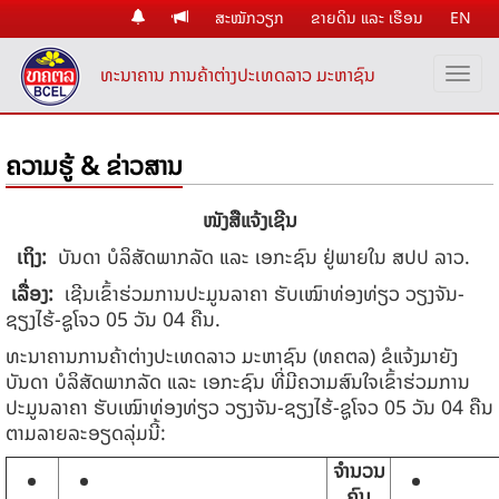
ສະໝັກວຽກ
ຂາຍດິນ ແລະ ເຮືອນ
EN
ທະນາຄານ ການຄ້າຕ່າງປະເທດລາວ ມະຫາຊົນ
ຄວາມຮູ້ & ຂ່າວສານ
ໜັງສືແຈ້ງເຊີນ
ເຖິງ:
ບັນດາ ບໍລິສັດພາກລັດ ແລະ ເອ​ກະ​ຊົນ ຢູ່ພາຍໃນ ສປປ ລາວ.
ເລື່ອງ
:
​​​ ​​​ເຊີນເຂົ້າຮ່ວມການປະມູນລາຄາ ຮັບເໝົາທ່ອງທ່ຽວ ວຽງຈັນ-
ຊຽງໄຮ້-ຊູໂຈວ 05 ວັນ 04 ຄືນ.
ທະນາຄານການຄ້າຕ່າງປະເທດລາວ ມະຫາຊົນ (ທຄຕລ) ຂໍ​​​ແຈ້ງມາຍັງ
ບັນດາ ບໍລິສັດພາກລັດ ແລະ ເອ​ກະ​ຊົນ ທີ່ມີຄວາມສົນໃຈເຂົ້າຮ່ວມການ
ປະມູນລາຄາ ຮັບເໝົາທ່ອງທ່ຽວ ວຽງຈັນ-ຊຽງໄຮ້-ຊູໂຈວ 05 ວັນ 04 ຄືນ
ຕາມລາຍລະອຽດລຸ່ມນີ້:
ຈຳນວນ
ຄົນ