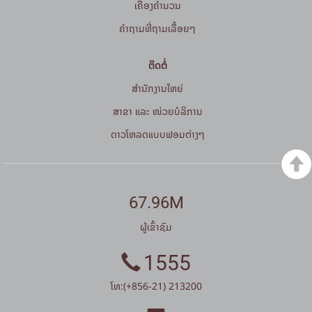
ເຄື່ອງຄຳນວນ
ຄໍາຖາມທີ່ຖາມເລື້ອຍໆ
ຕິດຕໍ່
ສໍານັກງານໃຫຍ່
ສາຂາ ແລະ ໜ່ວຍບໍລິການ
ດາວໂຫລດແບບຟອມຕ່າງໆ
67.96M
ຜູ້ເຂົ້າຊົມ
1555
ໂທ:(+856-21) 213200