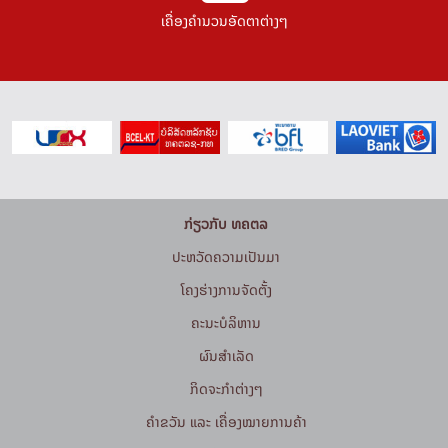
ເຄື່ອງຄຳນວນອັດຕາຕ່າງໆ
ກ່ຽວກັບ ທຄຕລ
ປະຫວັດຄວາມເປັນມາ
ໂຄງຮ່າງການຈັດຕັ້ງ
ຄະນະບໍລິຫານ
ຜົນສຳເລັດ
ກິດຈະກໍາຕ່າງໆ
ຄຳຂວັນ ແລະ ເຄື່ອງໝາຍການຄ້າ