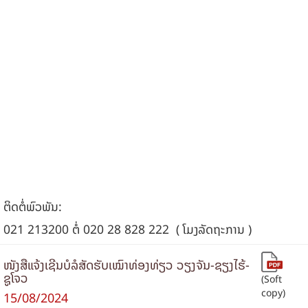
ຕິດ​ຕໍ່​ພົວ​ພັນ:
021 213200 ຕໍ່ 020 28 828 222 ( ໂມງລັດຖະການ )
ໜັງສືແຈ້ງເຊີນບໍລໍສັດຮັບເໝົາທ່ອງທ່ຽວ ວຽງຈັນ-ຊຽງໄຮ້-
ຊູໂຈວ
(Soft
copy)
15/08/2024