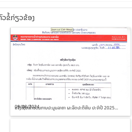
ົວຂໍ້ກ່ຽວຂ້ອງ
09/08/2024
ແຈ້ງເຊີນເຂົ້າຮ່ວມການປະມູນລາຄາ ຜະລິດປະຕິທິນ ປະຈຳປີ 2025...