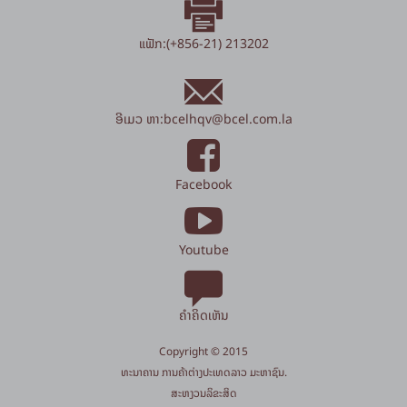
ແຟັກ:(+856-21) 213202
ອີເມວ ຫາ:
bcelhqv
@
bcel.com.la
Facebook
Youtube
ຄຳຄິດເຫັນ
Copyright © 2015
​ທະນາຄານ ການຄ້າຕ່າງປະເທດລາວ ມະຫາຊົນ.
​ສະ​ຫງວນ​ລິ​ຂະ​ສິດ