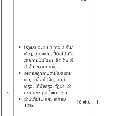
ໂຮງແຮມລະດັບ 4 ດາວ 2 ຄົນ/
ຫ້ອງ, ຄ່າອາຫານ, ປີ້ຍົນໄປ-ກັບ
ສາຍການບິນໄຊນາ ເອັດເຕີນ ທີ່
ນັ່ງຊັ້ນ economy.
ອາຫານທຸກຄາບຕາມໂປຣແກມ
ທົວ, ຄ່າວີຊ່າໄປຈີນ, ລົດນໍາ
ທ່ຽວ, ໄກ້ນໍາທ່ຽວ, ຖົງຜ້າ, ຄ່າ
ເຂົ້າຊົມສະຖານທີ່ທ່ອງທ່ຽວ.
ຄ່າປະກັນໄພ ແລະ ອາກອນ
18 ທ່ານ
10%
.