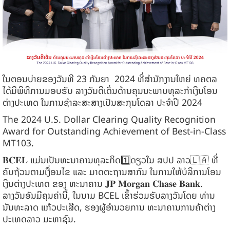
ໃນຕອນບ່າຍຂອງວັນທີ 23 ກັນຍາ 2024 ທີ່ສໍານັກງານໃຫຍ່ ທຄຕລ
ໄດ້ມີພິທີການມອບຮັບ ລາງວັນດີເດັ່ນດ້ານຄຸນນະພາບທຸລະກໍາເງິນໂອນ
ຕ່າງປະເທດ ໃນການຊໍາລະສະສາງເປັນສະກຸນໂດລາ ປະຈໍາປີ 2024
The 2024 U.S. Dollar Clearing Quality Recognition
Award for Outstanding Achievement of Best-in-Class
MT103.
𝐁𝐂𝐄𝐋 ແມ່ນເປັນທະນາຄານທຸລະກິດ1️⃣ດຽວໃນ ສປປ ລາວ🇱🇦 ທີ່
ຄົບຖ້ວນຕາມເງື່ອນໄຂ ແລະ ມາດຕະຖານສາກົນ ໃນການໃຫ້ບໍລິການໂອນ
ເງິນຕ່າງປະເທດ ຂອງ ທະນາຄານ 𝐉𝐏 𝐌𝐨𝐫𝐠𝐚𝐧 𝐂𝐡𝐚𝐬𝐞 𝐁𝐚𝐧𝐤.
ລາງວັນອັນມີຄຸນຄ່ານີ້, ໃນນາມ BCEL ເຂົ້າຮ່ວມຮັບລາງວັນໂດຍ ທ່ານ
ນັນທະລາດ ແກ້ວປະເສີດ, ຮອງຜູ້ອໍານວຍການ ທະນາຄານການຄ້າຕ່າງ
ປະເທດລາວ ມະຫາຊົນ.