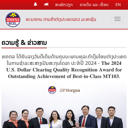
ສະໝັກວຽກ
ຂາຍດິນ ແລະ ເຮືອນ
EN
ທະນາຄານ ການຄ້າຕ່າງປະເທດລາວ ມະຫາຊົນ
ຄວາມຮູ້ & ຂ່າວສານ
ທຄຕລ ໄດ້ຮັບລາງວັນດີເດັ່ນດ້ານຄຸນນະພາບທຸລະກໍາເງິນໂອນຕ່າງປະເທດ
ໃນການຊໍາລະສະສາງເປັນສະກຸນໂດລາ ປະຈໍາປີ 2024 - 𝐓𝐡𝐞 𝟐𝟎𝟐𝟒
𝐔.𝐒. 𝐃𝐨𝐥𝐥𝐚𝐫 𝐂𝐥𝐞𝐚𝐫𝐢𝐧𝐠 𝐐𝐮𝐚𝐥𝐢𝐭𝐲 𝐑𝐞𝐜𝐨𝐠𝐧𝐢𝐭𝐢𝐨𝐧 𝐀𝐰𝐚𝐫𝐝 𝐟𝐨𝐫
𝐎𝐮𝐭𝐬𝐭𝐚𝐧𝐝𝐢𝐧𝐠 𝐀𝐜𝐡𝐢𝐞𝐯𝐞𝐦𝐞𝐧𝐭 𝐨𝐟 𝐁𝐞𝐬𝐭-𝐢𝐧-𝐂𝐥𝐚𝐬𝐬 𝐌𝐓𝟏𝟎𝟑.