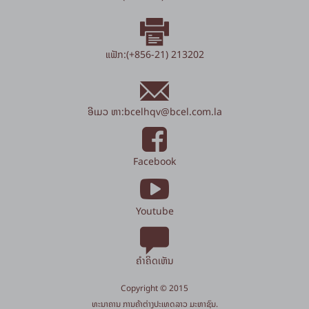
ແຟັກ:(+856-21) 213202
ອີເມວ ຫາ:
bcelhqv
@
bcel.com.la
Facebook
Youtube
ຄຳຄິດເຫັນ
Copyright © 2015
​ທະນາຄານ ການຄ້າຕ່າງປະເທດລາວ ມະຫາຊົນ.