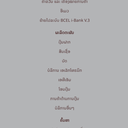
ຄຳຂວັນ ແລະ ເຄື່ອງໝາຍການຄ້າ
ອີເມວ
ຍ້າຍໄປລະບົບ BCEL i-Bank V.3
ຜະລິດຕະພັນ
ເງິນຝາກ
ສິນເຊື່ອ
ບັດ
ບໍລິການ ເອເລັກໂທຣນິກ
ເອທີເອັມ
ໂອນເງິນ
ການຄ້າດ້ານການເງິນ
ບໍລິການອື່ນໆ
ຄົ້ນຫາ