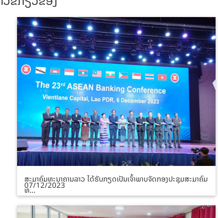
ົວຂໍ້ກ່ຽວຂ້ອງ
ສະມາຄົມທະນາຄານລາວ ໄດ້ຮັບກຽດເປັນເຈົ້າພາບຈັດກອງປະຊຸມສະມາຄົມ
07/12/2023
ທ...