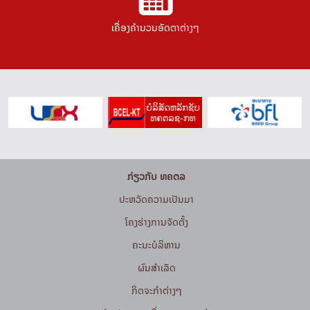
ເຄື່ອງຄຳນວນອັດຕາຕ່າງໆ
ກ່ຽວກັບ ທຄຕລ
ປະຫວັດຄວາມເປັນມາ
ໂຄງຮ່າງການຈັດຕັ້ງ
ຄະນະບໍລິຫານ
ຜົນສຳເລັດ
ກິດຈະກໍາຕ່າງໆ