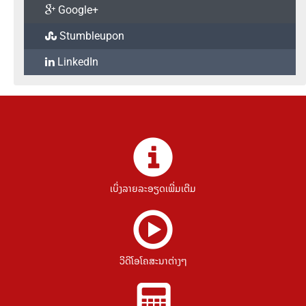
Google+
Stumbleupon
LinkedIn
ເບິ່ງລາຍລະອຽດເພີ່ມເຕີມ
ວີດີໂອໂຄສະນາຕ່າງໆ