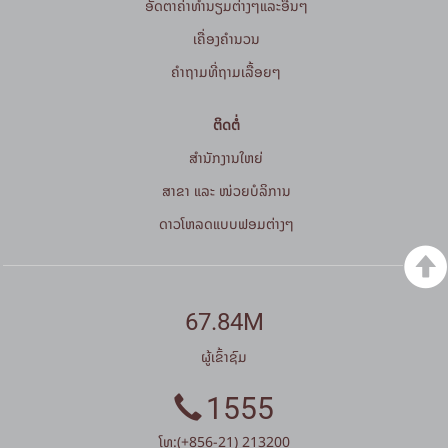
ອັດຕາຄ່າທຳນຽມຕ່າງໆແລະອື່ນໆ
ເຄື່ອງຄຳນວນ
ຄໍາຖາມທີ່ຖາມເລື້ອຍໆ
ຕິດຕໍ່
ສໍານັກງານໃຫຍ່
ສາຂາ ແລະ ໜ່ວຍບໍລິການ
ດາວໂຫລດແບບຟອມຕ່າງໆ
67.84M
ຜູ້ເຂົ້າຊົມ
1555
ໂທ:(+856-21) 213200