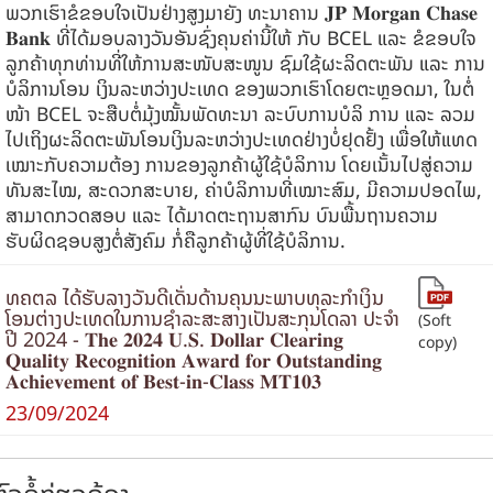
ພວກເຮົາຂໍຂອບໃຈເປັນຢ່າງສູງມາຍັງ ທະນາຄານ 𝐉𝐏 𝐌𝐨𝐫𝐠𝐚𝐧 𝐂𝐡𝐚𝐬𝐞
𝐁𝐚𝐧𝐤 ທີ່ໄດ້ມອບລາງວັນອັນຊົ່ງຄຸນຄ່ານີ້ໃຫ້ ກັບ BCEL ແລະ ຂໍຂອບໃຈ
ລູກຄ້າທຸກທ່ານທີ່ໃຫ້ການສະໜັບສະໜູນ ຊົມໃຊ້ຜະລິດຕະພັນ ແລະ ການ
ບໍລິການໂອນ ເງິນລະຫວ່າງປະເທດ ຂອງພວກເຮົາໂດຍຕະຫຼອດມາ, ໃນຕໍ່
ໜ້າ BCEL ຈະສືບຕໍ່ມຸ້ງໝັ້ນພັດທະນາ ລະບົບການບໍລິ ການ ແລະ ລວມ
ໄປເຖິງຜະລິດຕະພັນໂອນເງິນລະຫວ່າງປະເທດຢ່າງບໍ່ຢຸດຢັ້ງ ເພື່ອໃຫ້ແທດ
ເໝາະກັບຄວາມຕ້ອງ ການຂອງລູກຄ້າຜູ້ໃຊ້ບໍລິການ ໂດຍເນັ້ນໄປສູ່ຄວາມ
ທັນສະໄໝ, ສະດວກສະບາຍ, ຄ່າບໍລິການທີ່ເໝາະສົມ, ມີຄວາມປອດໄພ,
ສາມາດກວດສອບ ແລະ ໄດ້ມາດຕະຖານສາກົນ ບົນພື້ນຖານຄວາມ
ຮັບຜິດຊອບສູງຕໍ່ສັງຄົມ ກໍ່ຄືລູກຄ້າຜູ້ທີ່ໃຊ້ບໍລິການ.
ທຄຕລ ໄດ້ຮັບລາງວັນດີເດັ່ນດ້ານຄຸນນະພາບທຸລະກໍາເງິນ
ໂອນຕ່າງປະເທດໃນການຊໍາລະສະສາງເປັນສະກຸນໂດລາ ປະຈໍາ
(Soft
ປີ 2024 - 𝐓𝐡𝐞 𝟐𝟎𝟐𝟒 𝐔.𝐒. 𝐃𝐨𝐥𝐥𝐚𝐫 𝐂𝐥𝐞𝐚𝐫𝐢𝐧𝐠
copy)
𝐐𝐮𝐚𝐥𝐢𝐭𝐲 𝐑𝐞𝐜𝐨𝐠𝐧𝐢𝐭𝐢𝐨𝐧 𝐀𝐰𝐚𝐫𝐝 𝐟𝐨𝐫 𝐎𝐮𝐭𝐬𝐭𝐚𝐧𝐝𝐢𝐧𝐠
𝐀𝐜𝐡𝐢𝐞𝐯𝐞𝐦𝐞𝐧𝐭 𝐨𝐟 𝐁𝐞𝐬𝐭-𝐢𝐧-𝐂𝐥𝐚𝐬𝐬 𝐌𝐓𝟏𝟎𝟑
23/09/2024