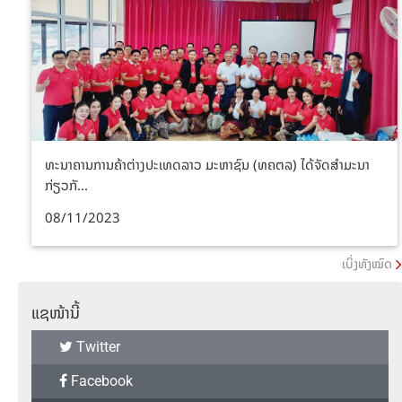
ທະນາຄານການຄ້າຕ່າງປະເທດລາວ ມະຫາຊົນ (ທຄຕລ) ໄດ້ຈັດສໍາມະນາ
ກ່ຽວກັ...
08/11/2023
ເບິ່ງທັງໝົດ
ແຊໜ້ານີ້
Twitter
Facebook