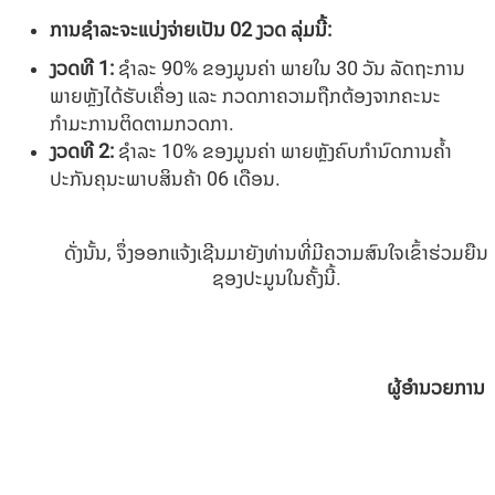
ການຊໍາລະຈະແບ່ງຈ່າຍເປັນ
02
ງວດ ລຸ່ມນີ້:
ງວດທີ
1
:
ຊໍາລະ 90% ຂອງມູນຄ່າ ພາຍໃນ 30 ວັນ ລັດຖະການ
ພາຍຫຼັງໄດ້ຮັບເຄື່ອງ ແລະ ກວດກາຄວາມຖືກຕ້ອງຈາກຄະນະ
ກຳມະການຕິດຕາມກວດກາ.
ງວດທີ
2
:
ຊໍາລະ 10% ຂອງມູນຄ່າ ພາຍຫຼັງຄົບກໍານົດການຄໍ້າ
ປະກັນຄຸນະພາບສິນຄ້າ 06 ເດືອນ.
ດັ່ງນັ້ນ, ຈຶ່ງອອກແຈ້ງເຊີນມາຍັງທ່ານທີ່ມີຄວາມສົນໃຈເຂົ້າຮ່ວມຍືນ
ຊອງປະມູນໃນຄັ້ງນີ້.
ຜູ້ອຳນວຍການ