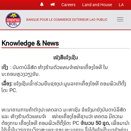
Careers
Land and House
LA
BANQUE POUR LE COMMERCE EXTERIEUR LAO PUBLIC
Knowledge & News
ໜັງສືແຈ້ງເຊີນ
ເຖິງ
:
ບັນດາບໍລິສັດ ຫ້າງຮ້ານຕົວແທນຈໍາໜ່າຍເຄື່ອງໄອທີ ໃນ
ນະຄອນຫຼວງວຽງຈັນ.
ເລື່ອງ:
​ແຈ້ງເຊີນເຂົ້າຮ່ວມຍືນຊອງປະມູນລາຄາເຄື່ອງໄອທີ
ຄອມພິວເຕີຕັ້ງ
ໂຕະ
PC.
ທະນາຄານການຄ້າຕ່າງປະເທດລາວ ມະຫາຊົນ ຂໍແຈ້ງມາຍັງບັນດາບໍລິສັດ
ແລະ ຫ້າງຮ້ານຕົວແທນຈຳ ໜ່າຍເຄື່ອງໄອທີຊາບວ່າ ທຄຕລ ມີຄວາມ
ຕ້ອງການ ເຄື່ອງໄອທີ ຄອມພິວເຕີຕັ້ງໂຕະ PC
ຈຳນວນ
50
ຊຸດ
,
ເພື່ອມານຳ
ໃຊ້ເຂົ້າໃນວຽກງານວິຊາສະເພາະຂອງ ທະນາຄານ ຈຶ່ງໄດ້ແຈ້ງເຊີນມາຍັງທ່ານ