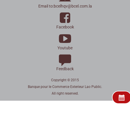
Email to:
bcelhqv
@
bcel.com.la
Facebook
Youtube
Feedback
Copyright © 2015
Banque pour le Commerce Exterieur Lao Public.
All right reserved.