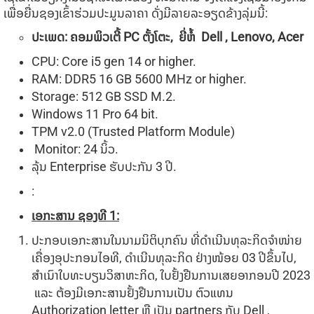
ເພື່ອຍື່ນຊອງເຂົ້າຮ່ວມປະມູນລາຄາ ດັ່ງມີລາຍລະອຽດຂ້າງລຸ່ມນີ້:
ປະເພດ: ຄອມພິວເຕີ້
PC
ຕັ້ງໂຕະ
,
ຍີ່ຫໍ້
Dell , Lenovo
,
Acer
CPU: Core i5 gen 14 or higher.
RAM: DDR5 16 GB 5600 MHz or higher.
Storage: 512 GB SSD M.2.
Windows 11 Pro 64 bit.
TPM v2.0 (Trusted Platform Module)
Monitor: 24 ນິ້ວ.
ລຸ້ນ Enterprise ຮັບປະກັນ 3 ປີ.
:
ເອກະສານ ຊອງທີ
1:
ປະກອບເອກະສານໃນນາມນິຕິບຸກຄົນ ທີ່ດຳເນີນທຸລະກິດຈໍາໜ່າຍ
ເຄື່ອງອຸປະກອນໄອທີ, ດຳເນີນທຸລະກິດ ຢ່າງໜ້ອຍ 03 ປີຂຶ້ນໄປ,
ສໍາເນົາໃບທະບຽນວິສາຫະກິດ, ໃບຢັ້ງຢືນການເສຍອາກອນປີ 2023
ແລະ ຕ້ອງມີເອກະສານຢັ້ງຢືນການເປັນ ຕົວແທນ
Authorization letter ຫຼື ເປັນ partners ກັບ Dell ,