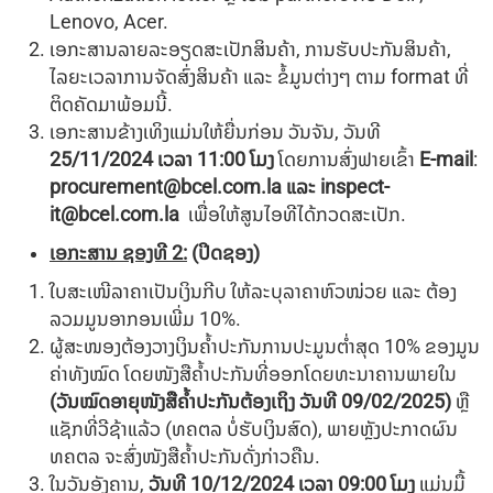
Lenovo, Acer.
ເອກະສານລາຍລະອຽດສະເປັກສິນຄ້າ, ການຮັບປະກັນສິນຄ້າ,
ໄລຍະເວລາການຈັດສົ່ງສິນຄ້າ ແລະ ຂໍ້ມູນຕ່າງໆ ຕາມ format ທີ່
ຕິດຄັດມາພ້ອມນີ້.
ເອກະສານຂ້າງເທິງແມ່ນໃຫ້ຍື່ນກ່ອນ
ວັນຈັນ, ວັນທີ
25/11/202
4
ເວລາ
11:00
ໂມງ
ໂດຍການສົ່ງຟາຍເຂົ້າ
E-mail
:
procurement@bcel.com.la
ແລະ
inspect-
it@bcel.com.la
ເພື່ອໃຫ້ສູນໄອທີໄດ້ກວດສະເປັກ.
ເອກະສານ ຊອງທີ
2
:
(ປິດຊອງ)
ໃບສະເໜີລາຄາເປັນເງິນກີບ ໃຫ້ລະບຸລາຄາຫົວໜ່ວຍ ແລະ ຕ້ອງ
ລວມມູນອາກອນເພີ່ມ 10%.
ຜູ້ສະໜອງຕ້ອງວາງເງິນຄໍ້າປະກັນການປະມູນຕໍ່າສຸດ 10% ຂອງມູນ
ຄ່າທັງໝົດ ໂດຍໜັງສືຄໍ້າປະກັນທີ່ອອກໂດຍທະນາຄານພາຍໃນ
(ວັນໝົດອາຍຸໜັງສືຄໍ້າປະກັນຕ້ອງເຖິງ ວັນທີ
09/02/2025
)
ຫຼື
ແຊັກທີ່ວີຊ້າແລ້ວ (ທຄຕລ ບໍ່ຮັບເງິນສົດ), ພາຍຫຼັງປະກາດຜົນ
ທຄຕລ ຈະສົ່ງໜັງສືຄໍ້າປະກັນດັ່ງກ່າວຄືນ.
ໃນວັນອັງຄານ,
ວັນທີ
10/12/2024
ເວລາ
09:00
ໂມງ
ແມ່ນມື້