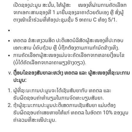
ເປີດຊອງປະມູນ ສະນັ້ນ, ໃຫ້ຜູ້ສະ ໜອງທີ່ຜ່ານການຄັດເລືອກ
ຈາກເອກະສານຊອງທີ 1 ມາຍື່ນຊອງລາຄາດ້ວຍຕົນເອງ ຫຼື ສົ່ງຜູ້
ຕາງໜ້າເຂົ້າຮ່ວມທີ່ຫ້ອງປະຊຸມຊັ້ນ 5 ອາຄານ C ຫ້ອງ 5/1.
ທຄຕລ ຂໍສະຫງວນສິດ ປະຕິເສດບໍລິສັດຜູ້ສະໜອງທີ່ປະກອບ
ເອກະສານ ບໍ່ຄົບຖ້ວນ ຫຼື ບໍ່ຖືກຕ້ອງຕາມການກຳນົດຂ້າງເທິງ.
ການຄັດເລືອກຜູ້ສະໜອງແມ່ນຈະຄັດເລືອກຈາກຫລາຍເງື່ອນໄຂ
(ບໍ່ໄດ້ຄັດເລືອກຈາກລາຄາພຽງຢ່າງດຽວ).
ເງື່ອນໄຂຂອງສັນຍາລະຫວ່າງ ທຄຕລ ແລະ ຜູ້ສະໜອງທີ່ຊະນະການ
ປະມູນ:
ຜູ້ທີ່ຊະນະການປະມູນຈະໄດ້ເຊັນສັນຍາກັບ ທຄຕລ ແລະ
ຮັບຜິດຊອບຄ່າທຳນຽມໃນການຈົດທະບຽນສັນຍາ.
ຖ້າຜູ້ຊະນະການປະມູນປະຕິເສດການເຊັນສັນຍາ ແມ່ນຕ້ອງ
ຮັບຜິດຊອບຄ່າເສຍຫາຍໃຫ້ແກ່ ທຄຕລ ໃນອັດຕາ 10% ຂອງມູນ
ຄ່າລວມທີ່ສະເໜີປະມູນ.