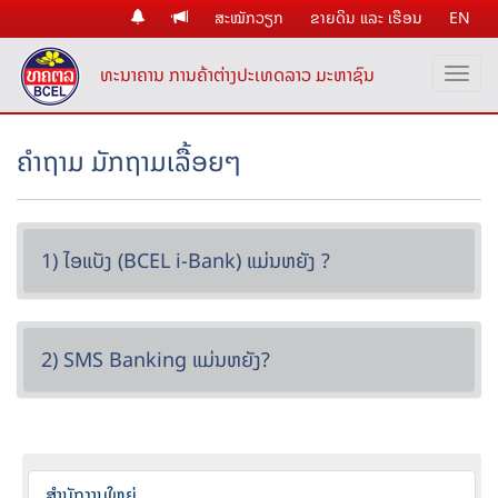
ສະໝັກວຽກ
ຂາຍດິນ ແລະ ເຮືອນ
EN
ທະນາຄານ ການຄ້າຕ່າງປະເທດລາວ ມະຫາຊົນ
ຄໍາຖາມ ມັກຖາມເລື້ອຍໆ
1) ໄອແບັງ (BCEL i-Bank) ແມ່ນຫຍັງ ?
2) SMS Banking ແມ່ນຫຍັງ?
ສໍານັກງານໃຫຍ່