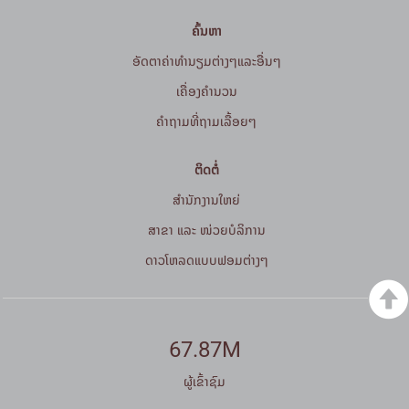
ຄົ້ນຫາ
ອັດຕາຄ່າທຳນຽມຕ່າງໆແລະອື່ນໆ
ເຄື່ອງຄຳນວນ
ຄໍາຖາມທີ່ຖາມເລື້ອຍໆ
ຕິດຕໍ່
ສໍານັກງານໃຫຍ່
ສາຂາ ແລະ ໜ່ວຍບໍລິການ
ດາວໂຫລດແບບຟອມຕ່າງໆ
67.87M
ຜູ້ເຂົ້າຊົມ