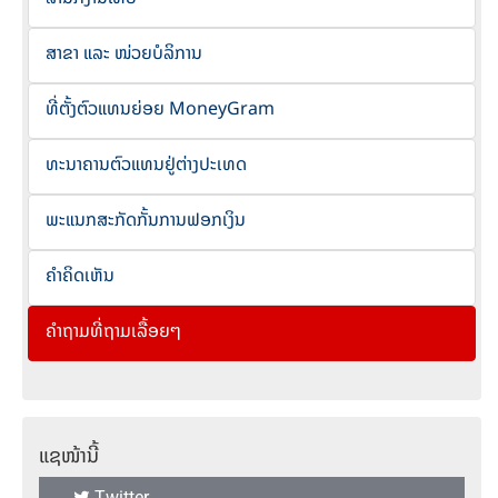
ສາຂາ ແລະ ໜ່ວຍບໍລິການ
ທີ່ຕັ້ງຕົວແທນຍ່ອຍ MoneyGram
ທະນາຄານຕົວແທນຢູ່ຕ່າງປະເທດ
ພະແນກສະກັດກັ້ນການຟອກເງິນ
ຄຳຄິດເຫັນ
ຄໍາຖາມທີ່ຖາມເລື້ອຍໆ
ແຊໜ້ານີ້
Twitter