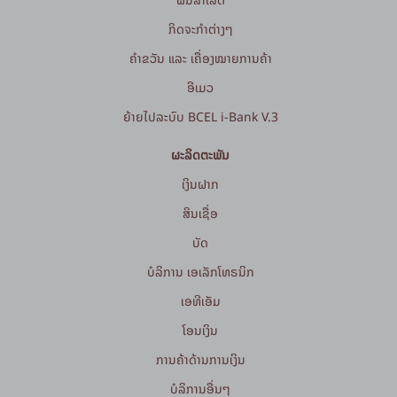
ກິດຈະກໍາຕ່າງໆ
ຄຳຂວັນ ແລະ ເຄື່ອງໝາຍການຄ້າ
ອີເມວ
ຍ້າຍໄປລະບົບ BCEL i-Bank V.3
ຜະລິດຕະພັນ
ເງິນຝາກ
ສິນເຊື່ອ
ບັດ
ບໍລິການ ເອເລັກໂທຣນິກ
ເອທີເອັມ
ໂອນເງິນ
ການຄ້າດ້ານການເງິນ
ບໍລິການອື່ນໆ