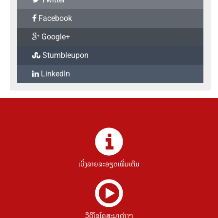
Facebook
Google+
Stumbleupon
LinkedIn
ເບິ່ງລາຍລະອຽດເພີ່ມເຕີມ
ວີດີໂອໂຄສະນາຕ່າງໆ