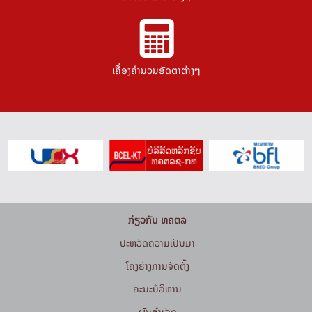
ເຄື່ອງຄຳນວນອັດຕາຕ່າງໆ
ກ່ຽວກັບ ທຄຕລ
ປະຫວັດຄວາມເປັນມາ
ໂຄງຮ່າງການຈັດຕັ້ງ
ຄະນະບໍລິຫານ
ຜົນສຳເລັດ