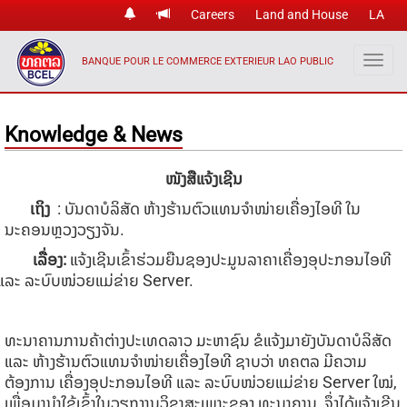
Careers
Land and House
LA
BANQUE POUR LE COMMERCE EXTERIEUR LAO PUBLIC
Knowledge & News
ໜັງສືແຈ້ງເຊີນ
ເຖິງ
:
ບັນດາບໍລິສັດ ຫ້າງຮ້ານຕົວແທນຈໍາໜ່າຍເຄື່ອງໄອທີ ໃນ
ນະຄອນຫຼວງວຽງຈັນ.
ເລື່ອງ:
​ແຈ້ງເຊີນເຂົ້າຮ່ວມຍືນຊອງປະມູນລາຄາເຄື່ອງອຸປະກອນໄອທີ
ແລະ ລະບົບໜ່ວຍແມ່ຂ່າຍ Server.
ທະນາຄານການຄ້າຕ່າງປະເທດລາວ ມະຫາຊົນ ຂໍແຈ້ງມາຍັງບັນດາບໍລິສັດ
ແລະ ຫ້າງຮ້ານຕົວແທນຈຳໜ່າຍເຄື່ອງໄອທີ ຊາບວ່າ ທຄຕລ ມີຄວາມ
ຕ້ອງການ ເຄື່ອງອຸປະກອນໄອທີ ແລະ ລະບົບໜ່ວຍແມ່ຂ່າຍ Server ໃໝ່,
ເພື່ອມານຳໃຊ້ເຂົ້າໃນວຽກງານວິຊາສະເພາະຂອງ ທະນາຄານ, ຈຶ່ງໄດ້ແຈ້ງເຊີນ