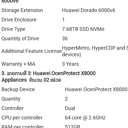
6000v6
Storage Extension
Huawei Dorado 6000v6
Drive Enclosure
1
Drive Type
7.68TB SSD NVMe
Quantity of Drive
36
HyperMetro, HyperCDP and Sm
Additional Feature License
devices)
Warranty + MA
3 Years
3.
ລາຍການທີ
3
:
Huawei OcenProtect X8000
Appliances
ຈໍານວນ
02
ໜ່ວຍ
Backup Device
Huawei OcenProtect X8000
Quantity
2
Controller
Dual
CPU per controller
64 core @ 2.6GHz
RAM per controller
512GB