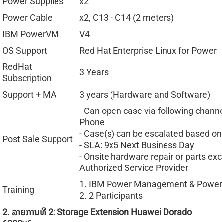
Power Supplies
x2
Power Cable
x2, C13 - C14 (2 meters)
IBM PowerVM
V4
OS Support
Red Hat Enterprise Linux for Power
RedHat
3 Years
Subscription
Support + MA
3 years (Hardware and Software)
- Can open case via following channe
Phone
- Case(s) can be escalated based on 
Post Sale Support
- SLA: 9x5 Next Business Day
- Onsite hardware repair or parts e
Authorized Service Provider
1. IBM Power Management & Powe
Training
2. 2 Participants
2.
ລາຍການທີ
2
:
Storage Extension
Huawei Dorado