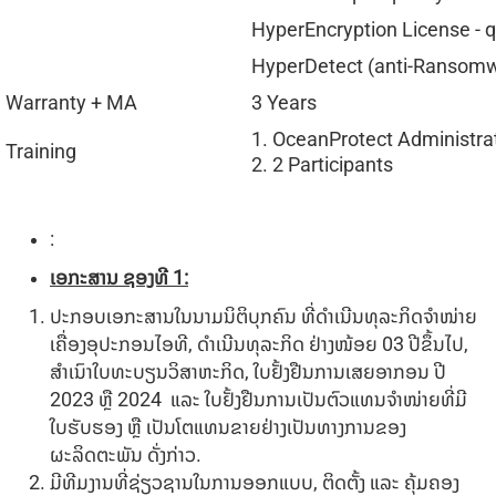
HyperEncryption License - q
HyperDetect (anti-Ransomwa
Warranty + MA
3 Years
1. OceanProtect Administra
Training
2. 2 Participants
:
ເອກະສານ ຊອງທີ
1:
ປະກອບເອກະສານໃນນາມນິຕິບຸກຄົນ ທີ່ດຳເນີນທຸລະກິດຈໍາໜ່າຍ
ເຄື່ອງອຸປະກອນໄອທີ, ດຳເນີນທຸລະກິດ ຢ່າງໜ້ອຍ 03 ປີຂຶ້ນໄປ,
ສໍາເນົາໃບທະບຽນວິສາຫະກິດ, ໃບຢັ້ງຢືນການເສຍອາກອນ ປີ
2023 ຫຼື 2024 ແລະ ໃບຢັ້ງຢືນການເປັນຕົວແທນຈໍາໜ່າຍທີ່ມີ
ໃບຮັບຮອງ ຫຼື ເປັນໂຕແທນຂາຍຢ່າງເປັນທາງການຂອງ
ຜະລິດຕະພັນ ດັ່ງກ່າວ.
ມີທີມງານທີ່ຊ່ຽວຊານໃນການອອກແບບ, ຕິດຕັ້ງ ແລະ ຄຸ້ມຄອງ