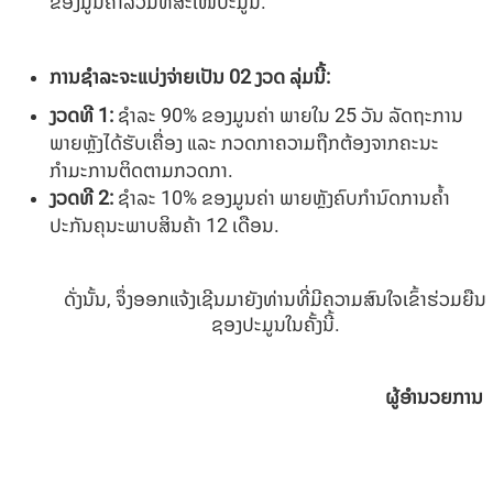
ຂອງມູນຄ່າລວມທີ່ສະເໜີປະມູນ.
ການຊໍາລະຈະແບ່ງຈ່າຍເປັນ
02
ງວດ ລຸ່ມນີ້:
ງວດທີ
1
:
ຊໍາລະ 90% ຂອງມູນຄ່າ ພາຍໃນ 25 ວັນ ລັດຖະການ
ພາຍຫຼັງໄດ້ຮັບເຄື່ອງ ແລະ ກວດກາຄວາມຖືກຕ້ອງຈາກຄະນະ
ກຳມະການຕິດຕາມກວດກາ.
ງວດທີ
2
:
ຊໍາລະ 10% ຂອງມູນຄ່າ ພາຍຫຼັງຄົບກໍານົດການຄໍ້າ
ປະກັນຄຸນະພາບສິນຄ້າ 12 ເດືອນ.
ດັ່ງນັ້ນ, ຈຶ່ງອອກແຈ້ງເຊີນມາຍັງທ່ານທີ່ມີຄວາມສົນໃຈເຂົ້າຮ່ວມຍືນ
ຊອງປະມູນໃນຄັ້ງນີ້.
ຜູ້ອຳນວຍການ