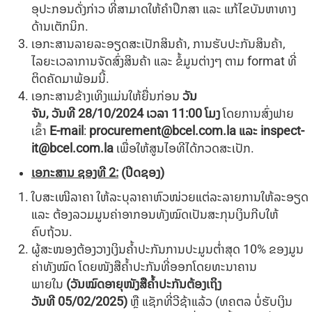
ອຸປະກອນດັ່ງກ່າວ ທີ່ສາມາດໃຫ້ຄໍາປຶກສາ ແລະ ແກ້ໄຂບັນຫາທາງ
ດ້ານເຕັກນິກ.
ເອກະສານລາຍລະອຽດສະເປັກສິນຄ້າ, ການຮັບປະກັນສິນຄ້າ,
ໄລຍະເວລາການຈັດສົ່ງສິນຄ້າ ແລະ ຂໍ້ມູນຕ່າງໆ ຕາມ format ທີ່
ຕິດຄັດມາພ້ອມນີ້.
ເອກະສານຂ້າງເທິງແມ່ນໃຫ້ຍື່ນກ່ອນ
ວັນ
ຈັນ,
ວັນທີ
28/10/2024
ເວລາ
11:00
ໂມງ
ໂດຍການສົ່ງຟາຍ
ເຂົ້າ
E-mail
:
procurement@bcel.com.la
ແລະ
inspect-
it@bcel.com.la
ເພື່ອໃຫ້ສູນໄອທີໄດ້ກວດສະເປັກ.
ເອກະສານ ຊອງທີ
2
:
(ປິດຊອງ)
ໃບສະເໜີລາຄາ ໃຫ້ລະບຸລາຄາຫົວໜ່ວຍແຕ່ລະລາຍການໃຫ້ລະອຽດ
ແລະ ຕ້ອງລວມມູນຄ່າອາກອນທັງໝົດເປັນສະກຸນເງິນກີບໃຫ້
ຄົບຖ້ວນ.
ຜູ້ສະໜອງຕ້ອງວາງເງິນຄໍ້າປະກັນການປະມູນຕໍ່າສຸດ 10% ຂອງມູນ
ຄ່າທັງໝົດ ໂດຍໜັງສືຄໍ້າປະກັນທີ່ອອກໂດຍທະນາຄານ
ພາຍໃນ
(ວັນໝົດອາຍຸໜັງສືຄໍ້າປະກັນຕ້ອງເຖິງ
ວັນທີ
05/02/2025
)
ຫຼື ແຊັກທີ່ວີຊ້າແລ້ວ (ທຄຕລ ບໍ່ຮັບເງິນ