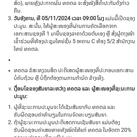
ສົດ), ພາຍຫຼັງປະກາດຜົນ ທຄຕລ ຈະສົ່ງໜັງສືຄໍ້າປະກັນດັ່ງກ່າວ
ຄືນ.
ວັນອັງຄານ,
ທີ
05/11/2024
ເວລາ
09:00
ໂມງ
ແມ່ນມື້ເປີດຊອງ
ປະມູນ. ສະນັ້ນ, ໃຫ້ຜູ້ສະໜອງທີ່ຜ່ານການຄັດເລືອກຈາກ
ເອກະສານຊອງທີ 1 ມາຍື່ນຊອງລາຄາດ້ວຍຕົນເອງ ຫຼື ສົ່ງຜູ້ຕາງໜ້າ
ເຂົ້າຮ່ວມທີ່ຫ້ອງປະຊຸມໃຫຍ່ຊັ້ນ 5 ອາຄານ C ຫ້ອງ 5/2 ສໍານັກງານ
ໃຫຍ່ ທຄຕລ.
ທຄຕລ ຂໍສະຫງວນສິດ ປະຕິເສດຜູ້ສະໜອງທີ່ປະກອບເອກະສານ
ບໍ່ຄົບຖ້ວນ ຫຼື ບໍ່ຖືກຕ້ອງຕາມການກຳນົດ ຂ້າງເທິງ.
ເງື່ອນໄຂຂອງສັນຍາລະຫວ່າງ ທຄຕລ ແລະ ຜູ້ສະໜອງທີ່ຊະນະການ
ປະມູນ:
ຜູ້ທີ່ຊະນະການປະມູນຈະໄດ້ເຊັນສັນຍາກັບ ທຄຕລ ແລະ
ຮັບຜິດຊອບຄ່າທຳນຽມໃນການຈົດທະບຽນສັນຍາ.
ຖ້າຜູ້ຊະນະການປະມູນປະຕິເສດການເຊັນສັນຍາ ແມ່ນຕ້ອງ
ຮັບຜິດຊອບຄ່າເສຍຫາຍທັງໝົດໃຫ້ແກ່ ທຄຕລ ໃນອັດຕາ 20%