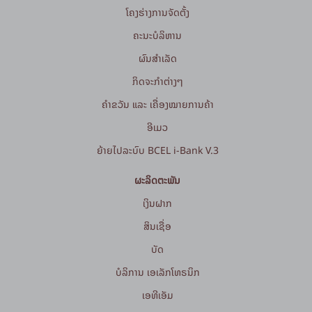
ໂຄງຮ່າງການຈັດຕັ້ງ
ຄະນະບໍລິຫານ
ຜົນສຳເລັດ
ກິດຈະກໍາຕ່າງໆ
ຄຳຂວັນ ແລະ ເຄື່ອງໝາຍການຄ້າ
ອີເມວ
ຍ້າຍໄປລະບົບ BCEL i-Bank V.3
ຜະລິດຕະພັນ
ເງິນຝາກ
ສິນເຊື່ອ
ບັດ
ບໍລິການ ເອເລັກໂທຣນິກ
ເອທີເອັມ