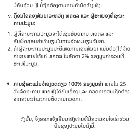
ບໍ່ຄົບຖ້ວນ ຫຼື ບໍ່ຖືກຕ້ອງຕາມການກຳນົດຂ້າງເທິງ.
ເງື່ອນໄຂຂອງສັນຍາລະຫວ່າງ ທຄຕລ ແລະ ຜູ້ສະໜອງທີ່ຊະນະ
ການປະມູນ:
ຜູ້ທີ່ຊະນະການປະມູນຈະໄດ້ເຊັນສັນຍາກັບ ທຄຕລ ແລະ
ຮັບຜິດຊອບຄ່າທຳນຽມໃນການຈົດທະບຽນສັນຍາ.
ຖ້າຜູ້ຊະນະການປະມູນປະຕິເສດການເຊັນສັນຍາ ແມ່ນຕ້ອງໄດ້ຈ່າຍ
ຄ່າເສຍຫາຍໃຫ້ແກ່ ທຄຕລ ໃນອັດຕາ 2% ຂອງມູນຄ່າລວມທີ່
ສະເໜີປະມູນ.
ການຊໍາລະແມ່ນຈ່າຍງວດດຽວ
100
% ຂອງມູນຄ່າ
ພາຍໃນ 25
ວັນລັດຖະການ ພາຍຫຼັງໄດ້ຮັບເຄື່ອງ ແລະ ກວດກາຄວາມຖືກຕ້ອງ
ຈາກຄະນະກຳມະການຕິດຕາມກວດກາ.
ດັ່ງນັ້ນ, ຈຶ່ງອອກແຈ້ງເຊີນມາຍັງທ່ານທີ່ມີຄວາມສົນໃຈເຂົ້າຮ່ວມ
ຍືນຊອງປະມູນໃນຄັ້ງນີ້.