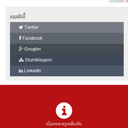
ເບິ່ງທັງໝົດ
ແຊໜ້ານີ້
Twitter
Facebook
Google+
Stumbleupon
LinkedIn
ເບິ່ງລາຍລະອຽດເພີ່ມເຕີມ