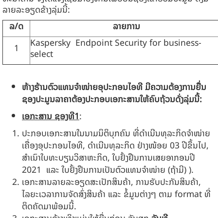
ລາຍລະອຽດຂ້າງລຸ່ມນີ້:
ລ/ດ
ລາຍການ
Kaspersky Endpoint Security for business-
1
select
ຫ້າງຮ້ານຕົວແທນຈຳໜ່າຍອຸປະກອນໄອທີ ມີຄວາມຕ້ອງການຍື່ນ
ຊອງປະມູນລາຄາຕ້ອງປະກອບເອກະສານໃຫ້ຄົບຖ້ວນດັ່ງລຸ່ມນີ້
:
ເອກະສານ ຊອງທີ
1
:
ປະກອບເອກະສານໃນນາມນິຕິບຸກຄົນ ທີ່ດຳເນີນທຸລະກິດຈໍາໜ່າຍ
ເຄື່ອງອຸປະກອນໄອທີ, ດຳເນີນທຸລະກິດ ຢ່າງໜ້ອຍ 03 ປີຂຶ້ນໄປ,
ສໍາເນົາໃບທະບຽນວິສາຫະກິດ, ໃບຢັ້ງຢືນການເສຍອາກອນປີ
2021 ແລະ ໃບຢັ້ງຢືນການເປັນຕົວແທນຈໍາໜ່າຍ (ຖ້າມີ) ).
ເອກະສານລາຍລະອຽດສະເປັກສິນຄ້າ, ການຮັບປະກັນສິນຄ້າ,
ໄລຍະເວລາການຈັດສົ່ງສິນຄ້າ ແລະ ຂໍ້ມູນຕ່າງໆ ຕາມ format ທີ່
ຕິດຄັດມາພ້ອມນີ້.