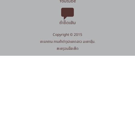
Youtube
ຄຳຄິດເຫັນ
Copyright © 2015
​ທະນາຄານ ການຄ້າຕ່າງປະເທດລາວ ມະຫາຊົນ.
​ສະ​ຫງວນ​ລິ​ຂະ​ສິດ