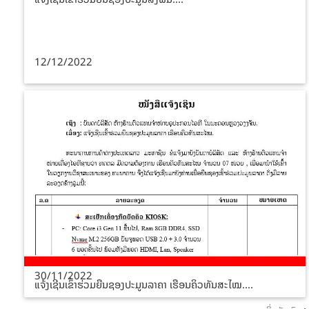
12/12/2022
30/11/2022
ແຈ້ງເຊີນເຂົ້າຮ່ວມຍືນຊອງປະມູນລາຄາ ເຮືອນຄິວທັນສະໄໝ....