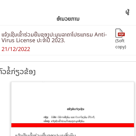
ຜູ້
ອຳນວຍການ
ແຈ້ງເຊີນເຂົ້າຮ່ວມຍືນຊອງປະມູນລາຄາໂປຣແກຣມ Anti-
Virus License ປະຈໍາປີ 2023.
(Soft
copy)
21/12/2022
ົວຂໍ້ກ່ຽວຂ້ອງ
ແຈ້ງເຊີນເຂົ້າຮ່ວມຍື່ນຊອງປະມູນສິ່ງພິມ....