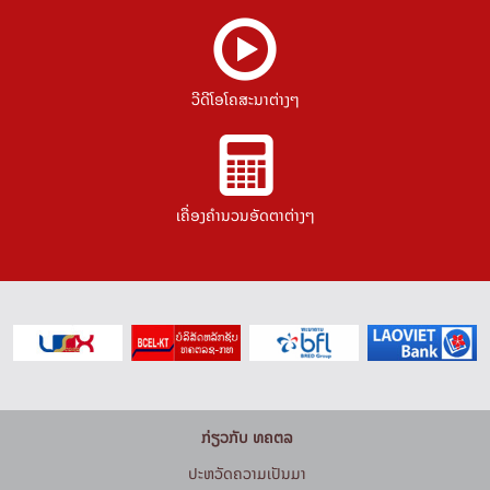
ວີດີໂອໂຄສະນາຕ່າງໆ
ເຄື່ອງຄຳນວນອັດຕາຕ່າງໆ
ກ່ຽວກັບ ທຄຕລ
ປະຫວັດຄວາມເປັນມາ