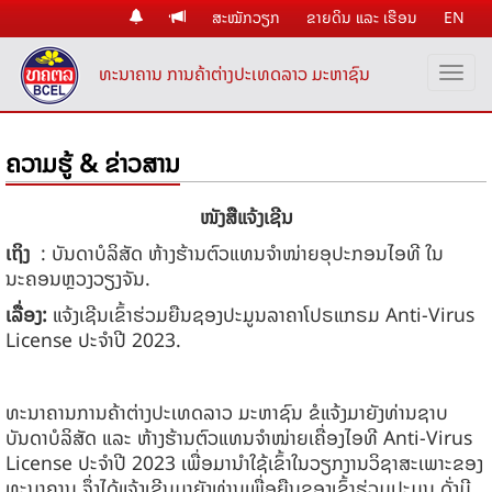
ສະໝັກວຽກ
ຂາຍດິນ ແລະ ເຮືອນ
EN
ທະນາຄານ ການຄ້າຕ່າງປະເທດລາວ ມະຫາຊົນ
ຄວາມຮູ້ & ຂ່າວສານ
ໜັງສືແຈ້ງເຊີນ
ເຖິງ
:
ບັນດາບໍລິສັດ ຫ້າງຮ້ານຕົວແທນຈໍາໜ່າຍອຸປະກອນໄອທີ ໃນ
ນະຄອນຫຼວງວຽງຈັນ.
ເລື່ອງ:
​ແຈ້ງເຊີນເຂົ້າຮ່ວມຍືນຊອງປະມູນລາຄາໂປຣ​ແກ​ຣມ Anti-Virus
License ປະຈໍາປີ 2023.
ທະນາຄານການຄ້າຕ່າງປະເທດລາວ ມະຫາຊົນ ຂໍແຈ້ງມາຍັງທ່ານຊາບ
ບັນດາບໍລິສັດ ແລະ ຫ້າງຮ້ານຕົວແທນຈຳໜ່າຍເຄື່ອງໄອທີ Anti-Virus
License ປະຈໍາປີ 2023 ເພື່ອມານຳໃຊ້ເຂົ້າໃນວຽກງານວິຊາສະເພາະຂອງ
ທະນາຄານ ຈຶ່ງໄດ້ແຈ້ງເຊີນມາຍັງທ່ານເພື່ອຍືນຊອງເຂົ້າຮ່ວມປະມູນ ດັ່ງມີ