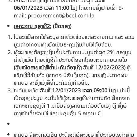
ເອກະສານຂ້າງເທິງແມ່ນໃຫ້ຍື່ນກ່ອນ ວັນສຸກ
ວັນທີ
06/01/2023
ເວລາ
11:00
ໂມງ
ໂດຍການສົ່ງຟາຍເຂົ້າ E-
mail:
procurement@bcel.com.la
ເອກະສານ ຊອງທີ
2
:
(ປິດຊອງ)
ໃບສະເໜີລາຄາໃຫ້ລະບຸລາຄາຫົວໜ່ວຍແຕ່ລະລາຍການ ແລະ ລວມ
ມູນຄ່າອາກອນທັງໝົດເປັນສະກຸນເງິນກີບໃຫ້ຄົບຖ້ວນ.
ຜູ້ສະໜອງຕ້ອງວາງເງິນຄໍ້າປະກັນການປະມູນຕໍ່າສຸດ 2% ຂອງມູນ
ຄ່າທັງໝົດ ໂດຍໜັງສືຄໍ້າປະກັນທີ່ອອກໂດຍທະນາຄານພາຍໃນ
(ວັນໝົດອາຍຸໜັງສືຄໍ້າປະກັນຕ້ອງເຖິງ ວັນທີ
12/02/2023
)
ຫຼື
ແຊັກທີ່ວີຊ້າແລ້ວ (ທຄຕລ ບໍ່ຮັບເງິນສົດ), ພາຍຫຼັງປະກາດຜົນ
ທຄຕລ ຈະສົ່ງໜັງສືຄໍ້າປະກັນດັ່ງກ່າວຄືນ.
ໃນວັນພະຫັດ
ວັນ
ທີ
12/01/2023
ເວລາ
09:00
ໂມງ
ແມ່ນມື້
ເປີດຊອງປະມູນ ສະນັ້ນໃຫ້ຜູ້ສະໜອງທີ່ຜ່ານການຄັດເລືອກຈາກ
ເອກະສານຊອງທີ 1 ມາຍື່ນຊອງລາຄາມາດ້ວຍຕົນເອງ ຫຼື ສົ່ງຜູ້
ຕາງໜ້າເຂົ້າຮ່ວມທີ່ຫ້ອງປະຊຸມຊັ້ນ 5 ອາຄານ C.
ທຄຕລ ຂໍສະຫງວນສິດ ປະຕິເສດຜູ້ສະໜອງທີ່ປະກອບເອກະສານ