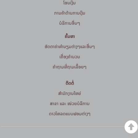
ໂອນເງິນ
ການຄ້າດ້ານການເງິນ
ບໍລິການອື່ນໆ
ຄົ້ນຫາ
ອັດຕາຄ່າທຳນຽມຕ່າງໆແລະອື່ນໆ
ເຄື່ອງຄຳນວນ
ຄໍາຖາມທີ່ຖາມເລື້ອຍໆ
ຕິດຕໍ່
ສໍານັກງານໃຫຍ່
ສາຂາ ແລະ ໜ່ວຍບໍລິການ
ດາວໂຫລດແບບຟອມຕ່າງໆ