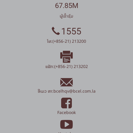
67.85M
ຜູ້ເຂົ້າຊົມ
1555
ໂທ:(+856-21) 213200
ແຟັກ:(+856-21) 213202
ອີເມວ ຫາ:
bcelhqv
@
bcel.com.la
Facebook