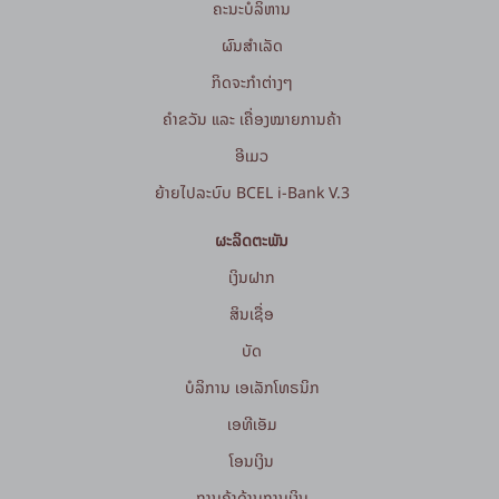
ຄະນະບໍລິຫານ
ຜົນສຳເລັດ
ກິດຈະກໍາຕ່າງໆ
ຄຳຂວັນ ແລະ ເຄື່ອງໝາຍການຄ້າ
ອີເມວ
ຍ້າຍໄປລະບົບ BCEL i-Bank V.3
ຜະລິດຕະພັນ
ເງິນຝາກ
ສິນເຊື່ອ
ບັດ
ບໍລິການ ເອເລັກໂທຣນິກ
ເອທີເອັມ
ໂອນເງິນ
ການຄ້າດ້ານການເງິນ