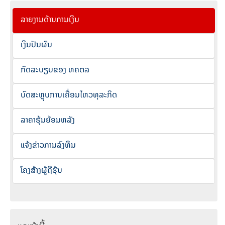
ລາຍງານດ້ານການເງິນ
ເງິນປັນຜົນ
ກົດລະບຽບຂອງ ທຄຕລ
ບົດສະຫຼຸບການເຄື່ອນໄຫວທຸລະກິດ
ລາຄາຮຸ້ນຍ້ອນຫລັງ
ແຈ້ງຂ່າວການລົງທຶນ
ໂຄງສ້າງຜູ້ຖືຮຸ້ນ