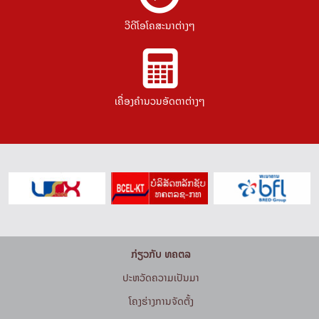
ວີດີໂອໂຄສະນາຕ່າງໆ
ເຄື່ອງຄຳນວນອັດຕາຕ່າງໆ
ກ່ຽວກັບ ທຄຕລ
ປະຫວັດຄວາມເປັນມາ
ໂຄງຮ່າງການຈັດຕັ້ງ