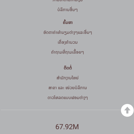
ບໍລິການອື່ນໆ
ຄົ້ນຫາ
ອັດຕາຄ່າທຳນຽມຕ່າງໆແລະອື່ນໆ
ເຄື່ອງຄຳນວນ
ຄໍາຖາມທີ່ຖາມເລື້ອຍໆ
ຕິດຕໍ່
ສໍານັກງານໃຫຍ່
ສາຂາ ແລະ ໜ່ວຍບໍລິການ
ດາວໂຫລດແບບຟອມຕ່າງໆ
67.92M