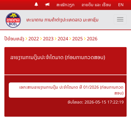
ສະໝັກວຽກ
ຂາຍດິນ ແລະ ເຮືອນ
EN
ທະນາຄານ ການຄ້າຕ່າງປະເທດລາວ ມະຫາຊົນ
ປີຍ້ອນຫລັງ
2022
2023
2024
2025
2026
ລາຍງານການເງິນປະຈໍາໄຕມາດ (ກ່ອນການກວດສອບ)
ເອກະສານລາຍງານການເງິນ ປະຈຳໄຕມາດ ທີ 01/2026 (ກ່ອນການກວດ
ສອບ)
ອັບໂຫລດ: 2026-05-15 17:22:19