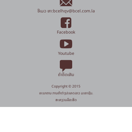
ອີເມວ ຫາ:
bcelhqv
@
bcel.com.la
Facebook
Youtube
ຄຳຄິດເຫັນ
Copyright © 2015
​ທະນາຄານ ການຄ້າຕ່າງປະເທດລາວ ມະຫາຊົນ.
​ສະ​ຫງວນ​ລິ​ຂະ​ສິດ