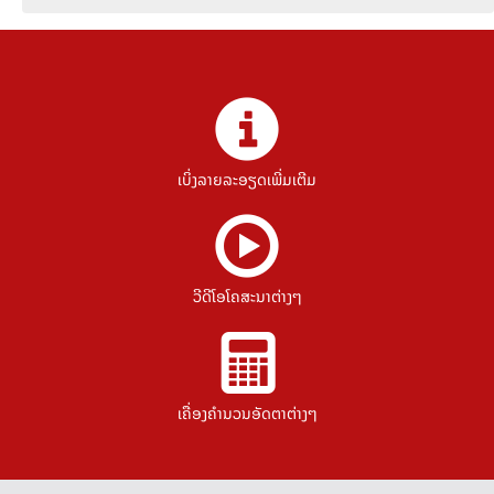
ເບິ່ງລາຍລະອຽດເພີ່ມເຕີມ
ວີດີໂອໂຄສະນາຕ່າງໆ
ເຄື່ອງຄຳນວນອັດຕາຕ່າງໆ