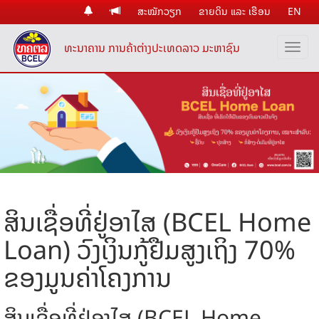
ສະໝັກວຽກ
ຂາຍດິນ ແລະ ເຮືອນ
EN
ທະນາຄານ ການຄ້າຕ່າງປະເທດລາວ ມະຫາຊົນ
ສິນເຊື່ອທີ່ຢູ່ອາໄສ (BCEL Home
Loan) ວົງເງິນກູ້ຢືມສູງເຖິງ 70%
ຂອງມູນຄ່າໂຄງການ
ສິນເຊື່ອທີ່ຢູ່ອາໄສ (BCEL Home