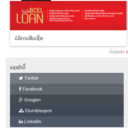
ບໍລິການສິນເຊື່ອ
ເບິ່ງທັງໝົດ
ແຊໜ້ານີ້
Twitter
Facebook
Google+
Stumbleupon
LinkedIn