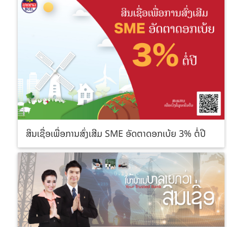
ສິນເຊື່ອເພື່ອການສົ່ງເສີມ SME ອັດຕາດອກເບ້ຍ 3% ຕໍ່ປີ