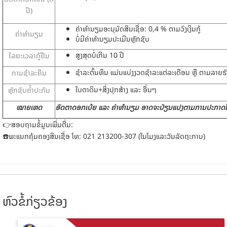
ປີ)
ຄ່າທໍານຽມອະນຸມັດສິນເຊື່ອ: 0,4 % ຕາມວົງເງິນກູ້
ຄ່າທໍານຽມ
ບໍ່ມີຄ່າທໍານຽມປະເມີນຫຼັກຊັບ
ສູງສຸດບໍ່ເກີນ 10 ປີ
ໄລຍະເວລາກູ້ຢືມ
ຊໍາລະຕົ້ນທຶນ ແມ່ນແບ່ງງວດຊໍາລະແຕ່ລະເດືອນ ຫຼື ຕາມລາຍຮ
ການຊໍາລະຄືນ
ໃບຕາດິນ+ສິ່ງປຸກສ້າງ ແລະ ອື່ນໆ
ຫຼັກຊັບຄໍ້າປະກັນ
ໝາຍເຫດ
ອັດຕາດອກເບ້ຍ ແລະ ຄ່າທໍານຽມ ອາດຈະປ່ຽນແປງຕາມການປະກາດໃຊ
👉
ສອບຖາມຂໍ້ມູນເພີ່ມຕື່ມ:
☎️
ພະແນກຄຸ້ມຄອງສິນເຊື່ອ ໂທ: 021 213200-307 (ໃນໂມງແລະວັນລັດຖະການ)
ຫົວຂໍ້ກ່ຽວຂ້ອງ