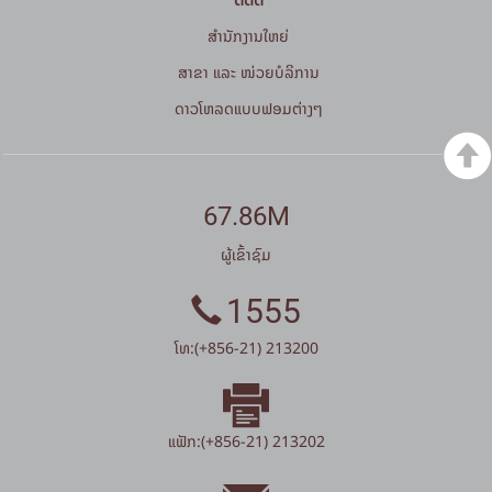
ສໍານັກງານໃຫຍ່
ສາຂາ ແລະ ໜ່ວຍບໍລິການ
ດາວໂຫລດແບບຟອມຕ່າງໆ
67.86M
ຜູ້ເຂົ້າຊົມ
1555
ໂທ:(+856-21) 213200
ແຟັກ:(+856-21) 213202