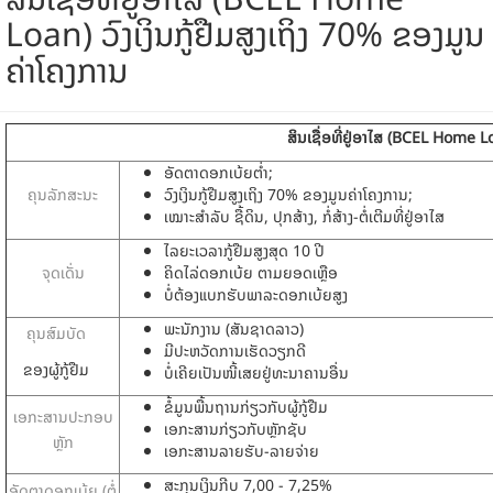
Loan) ວົງເງິນກູ້ຢືມສູງເຖິງ 70% ຂອງມູນ
ຄ່າໂຄງການ
ສິນເຊື່ອທີ່ຢູ່ອາໄສ
(BCEL Home L
ອັດຕາດອກເບ້ຍຕໍ່າ;
ຄຸນລັກສະນະ
ວົງເງິນກູ້ຢືມສູງເຖິງ 70% ຂອງມູນຄ່າໂຄງການ;
ເໝາະສໍາລັບ ຊື້ດິນ, ປຸກສ້າງ, ກໍ່ສ້າງ-ຕໍ່ເຕີມທີ່ຢູ່ອາໄສ
ໄລຍະເວລາກູ້ຢືມສູງສຸດ 10 ປີ
ຈຸດເດັ່ນ
ຄິດໄລ່ດອກເບ້ຍ ຕາມຍອດເຫຼືອ
ບໍ່ຕ້ອງແບກຮັບພາລະດອກເບ້ຍສູງ
ພະນັກງານ (ສັນຊາດລາວ)
ຄຸນສົມບັດ
ມີປະຫວັດການເຮັດວຽກດີ
ຂອງຜູ້ກູ້ຢືມ
ບໍ່ເຄີຍເປັນໜີ້ເສຍຢູ່ທະນາຄານອື່ນ
ຂໍ້ມູນພື້ນຖານກ່ຽວກັບຜູ້​ກູ້ຢືມ
ເອກະສານປະກອບ
ເອກະສານກ່ຽວກັບຫຼັກຊັບ
ຫຼັກ
ເອກະສານລາຍຮັບ-ລາຍຈ່າຍ
ສະກຸນເງິນກີບ 7,00 - 7,25%
ອັດຕາດອກເບ້ຍ (ຕໍ່