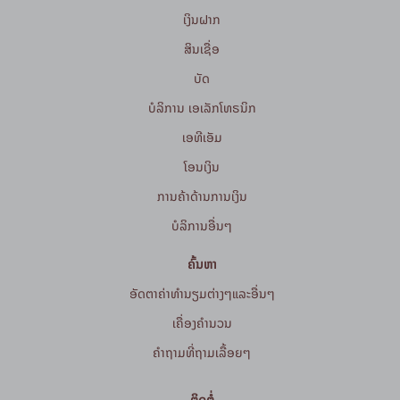
ເງິນຝາກ
ສິນເຊື່ອ
ບັດ
ບໍລິການ ເອເລັກໂທຣນິກ
ເອທີເອັມ
ໂອນເງິນ
ການຄ້າດ້ານການເງິນ
ບໍລິການອື່ນໆ
ຄົ້ນຫາ
ອັດຕາຄ່າທຳນຽມຕ່າງໆແລະອື່ນໆ
ເຄື່ອງຄຳນວນ
ຄໍາຖາມທີ່ຖາມເລື້ອຍໆ
ຕິດຕໍ່