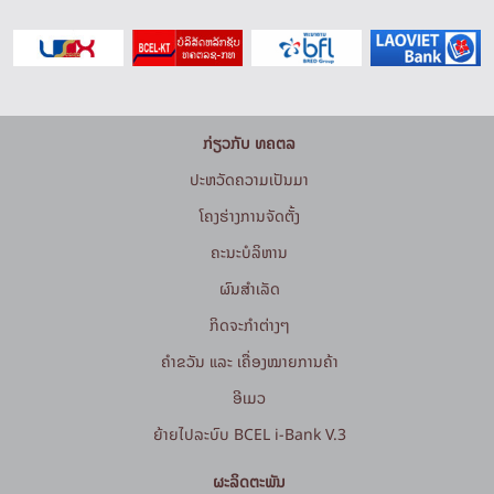
ກ່ຽວກັບ ທຄຕລ
ປະຫວັດຄວາມເປັນມາ
ໂຄງຮ່າງການຈັດຕັ້ງ
ຄະນະບໍລິຫານ
ຜົນສຳເລັດ
ກິດຈະກໍາຕ່າງໆ
ຄຳຂວັນ ແລະ ເຄື່ອງໝາຍການຄ້າ
ອີເມວ
ຍ້າຍໄປລະບົບ BCEL i-Bank V.3
ຜະລິດຕະພັນ