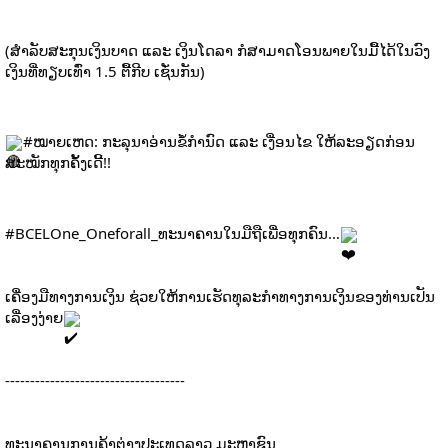
(ສໍາລັບສະກຸນເງິນບາດ ແລະ ເງິນໂດລາ ກໍສາມາດໂອນພາຍໃນມື້ໄດ້ໃນວົງ
ເງິນທີ່ທຽບເທົ່າ 1.5 ຕື້ກີບ ເຊັ່ນກັນ)
#ໝາຍເຫດ
: ກະລຸນາອ່ານຂໍ້ກຳນົດ ແລະ ເງື່ອນໄຂ ໃຫ້ລະອຽດກ່ອນ
ສະໝັກທຸກຄັ້ງເດີ້!!
#BCELOne_Oneforall_ທະນາຄານໃນມືຖືເພື່ອທຸກຄົນ
…
ເຄື່ອງມືທາງການເງິນ ຊ່ວຍໃຫ້ການເຮັດທຸລະກຳທາງການເງິນຂອງທ່ານເປັນ
ເລື່ອງງ່າຍ
------------------------------------
ທະນາຄານການຄ້າຕ່າງປະເທດລາວ ມະຫາຊົນ