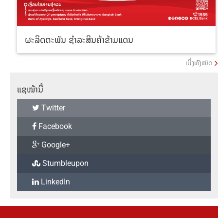
ຜະລິດຕະພັນ ຊຳລະສິນຄ້າຂ້າມແດນ
ເບິ່ງທັງໝົດ
ແຊໜ້ານີ້
Twitter
Facebook
Google+
Stumbleupon
LinkedIn