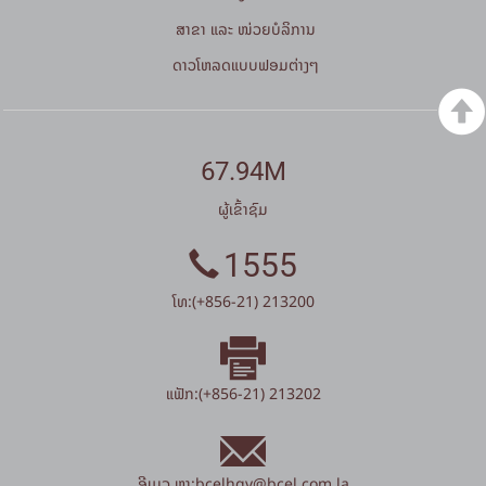
ສາຂາ ແລະ ໜ່ວຍບໍລິການ
ດາວໂຫລດແບບຟອມຕ່າງໆ
67.94M
ຜູ້ເຂົ້າຊົມ
1555
ໂທ:(+856-21) 213200
ແຟັກ:(+856-21) 213202
ອີເມວ ຫາ:
bcelhqv
@
bcel.com.la