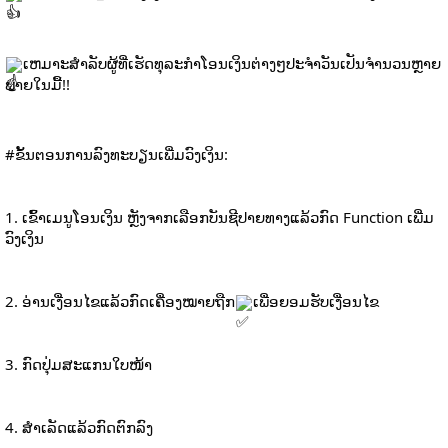
ເຫມາະສໍາລັບຜູ້ທີ່ເຮັດທຸລະກຳໂອນເງິນຕ່າງໆປະຈໍາວັນເປັນຈໍານວນຫຼາຍ
ພາຍໃນມື້!!
#ຂັ້ນຕອນການລົງທະບຽນເພີ່ມວົງເງິນ
:
1. ເຂົ້າເມນູໂອນເງິນ ຫຼັງຈາກເລືອກບັນຊີປາຍທາງແລ້ວກົດ Function ເພີ່ມ
ວົງເງິນ
2. ອ່ານເງື່ອນໄຂແລ້ວກົດເຄື່ອງໝາຍຖືກ​
ເພື່ອຍອມຮັບເງື່ອນໄຂ
3. ກົດປຸ່ມສະແກນໃບໜ້າ
4. ສຳເລັດແລ້ວກົດຕົກລົງ