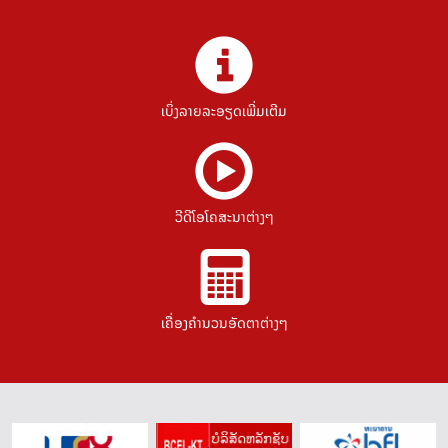
ເບິ່ງລາຍລະອຽດເພີ່ມເຕີມ
ວີດີໂອໂຄສະນາຕ່າງໆ
ເຄື່ອງຄຳນວນອັດຕາຕ່າງໆ