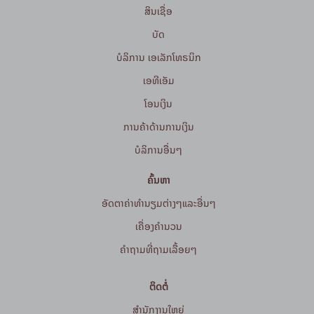
ສິນເຊື່ອ
ບັດ
ບໍລິການ ເອເລັກໂທຣນິກ
ເອທີເອັມ
ໂອນເງິນ
ການຄ້າດ້ານການເງິນ
ບໍລິການອື່ນໆ
ຄົ້ນຫາ
ອັດຕາຄ່າທຳນຽມຕ່າງໆແລະອື່ນໆ
ເຄື່ອງຄຳນວນ
ຄໍາຖາມທີ່ຖາມເລື້ອຍໆ
ຕິດຕໍ່
ສໍານັກງານໃຫຍ່