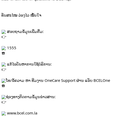
ທັນສະໄໝ ວ່ອງໄວ ໝັ້ນໃຈ
 ສອບຖາມຂໍ້ມູນເພີ່ມຕື່ມ:
 1555
 ແກ້ໄຂບັນຫາການໃຊ້ບໍລິການ:
ໂທ/ຂໍ້ຄວາມ ຫາ ທີມງານ OneCare Support ຜ່ານ ແອັບ BCELOne
ຊ່ອງທາງຕິດຕາມຂໍ້ມູນຂ່າວສານ:
www.bcel.com.la