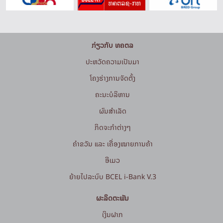
ກ່ຽວກັບ ທຄຕລ
ປະຫວັດຄວາມເປັນມາ
ໂຄງຮ່າງການຈັດຕັ້ງ
ຄະນະບໍລິຫານ
ຜົນສຳເລັດ
ກິດຈະກໍາຕ່າງໆ
ຄຳຂວັນ ແລະ ເຄື່ອງໝາຍການຄ້າ
ອີເມວ
ຍ້າຍໄປລະບົບ BCEL i-Bank V.3
ຜະລິດຕະພັນ
ເງິນຝາກ