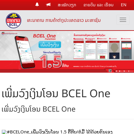
ສະໝັກວຽກ
ຂາຍດິນ ແລະ ເຮືອນ
EN
ທະນາຄານ ການຄ້າຕ່າງປະເທດລາວ ມະຫາຊົນ
ເພີ່ມວົງເງິນໂອນ BCEL One
ເພີ່ມວົງເງິນໂອນ BCEL One
#BCELOne_ເພີ່ມວົງເງິນໂອນ
 1.5 ຕື້ກີບ/ຕໍ່ມື້​ ໄດ້ດ້ວຍຕົນເອງ