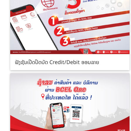
ຟັງຊັນເປີດປິດບັດ Credit/Debit ອອນລາຍ