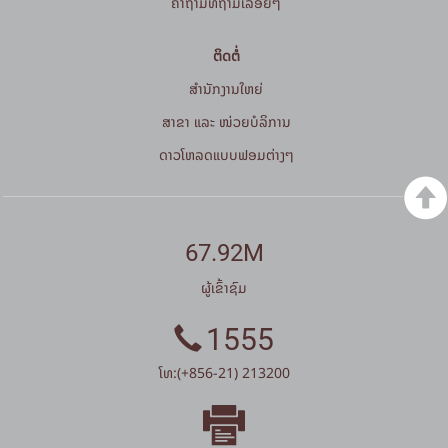
ຄໍາຖາມທີ່ຖາມເລື້ອຍໆ
ຕິດຕໍ່
ສໍານັກງານໃຫຍ່
ສາຂາ ແລະ ໜ່ວຍບໍລິການ
ດາວໂຫລດແບບຟອມຕ່າງໆ
67.92M
ຜູ້ເຂົ້າຊົມ
1555
ໂທ:(+856-21) 213200