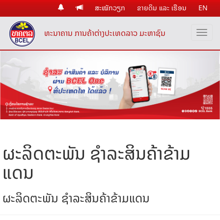
ສະໝັກວຽກ
ຂາຍດິນ ແລະ ເຮືອນ
EN
ທະນາຄານ ການຄ້າຕ່າງປະເທດລາວ ມະຫາຊົນ
ຜະລິດຕະພັນ ຊຳລະສິນຄ້າຂ້າມ
ແດນ
ຜະລິດຕະພັນ ຊຳລະສິນຄ້າຂ້າມແດນ