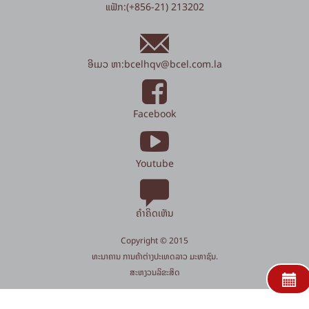
ແຟັກ:(+856-21) 213202
ອີເມວ ຫາ:
bcelhqv
@
bcel.com.la
Facebook
Youtube
ຄຳຄິດເຫັນ
Copyright © 2015
​ທະນາຄານ ການຄ້າຕ່າງປະເທດລາວ ມະຫາຊົນ.
​ສະ​ຫງວນ​ລິ​ຂະ​ສິດ