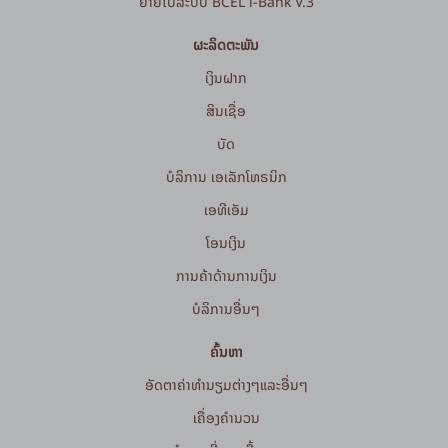
ຍ້າຍໄປລະບົບ BCEL i-Bank V.3
ຜະລິດຕະພັນ
ເງິນຝາກ
ສິນເຊື່ອ
ບັດ
ບໍລິການ ເອເລັກໂທຣນິກ
ເອທີເອັມ
ໂອນເງິນ
ການຄ້າດ້ານການເງິນ
ບໍລິການອື່ນໆ
ຄົ້ນຫາ
ອັດຕາຄ່າທຳນຽມຕ່າງໆແລະອື່ນໆ
ເຄື່ອງຄຳນວນ