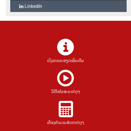
LinkedIn
ເບິ່ງລາຍລະອຽດເພີ່ມເຕີມ
ວີດີໂອໂຄສະນາຕ່າງໆ
ເຄື່ອງຄຳນວນອັດຕາຕ່າງໆ