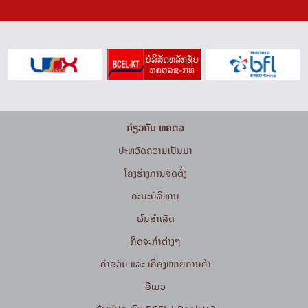
ກ່ຽວກັບ ທຄຕລ
ປະຫວັດຄວາມເປັນມາ
ໂຄງຮ່າງການຈັດຕັ້ງ
ຄະນະບໍລິຫານ
ຜົນສຳເລັດ
ກິດຈະກໍາຕ່າງໆ
ຄຳຂວັນ ແລະ ເຄື່ອງໝາຍການຄ້າ
ອີເມວ