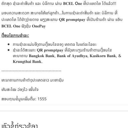
ຄັກສຸດ ຊໍາລະຄ່າສິນຄ້າ ແລະ ບໍລິການ ຜ່ານ 𝐁𝐂𝐄𝐋
O
𝐧𝐞 ທີ່ປະເທດໄທ ໄດ້ແລ້ວ!!!
ມອບຄວາມສະດວກ ສະບາຍໃຫ້ແກ່ລູກຄ້າ…ໃນການຊຳລະຄ່າສິນຄ້າ ແລະ ບໍລິການ ທີ່
ປະເທດໄທ ໄດ້ຢ່າງງ່າຍດາຍ ພຽງສະແກນ 𝐐𝐑 𝐩𝐫𝐨𝐦𝐩𝐭𝐩𝐚𝐲 ທີ່ເປັນຮ້ານຄ້າ ຜ່ານ ແອັບ
𝐁𝐂𝐄𝐋 𝐎𝐧𝐞 ຟັງຊັ່ນ 𝐎𝐧𝐞𝐏𝐚𝐲
ເງື່ອນໄຂການຊໍາລະ
:
ການຊໍາລະແມ່ນອີງຕາມເງື່ອນໄຂຂອງ ທຄຕລ ໃນແຕ່ລະໄລຍະ
ຊໍາລະໄດ້ສະເພາະ 𝐐𝐑 𝐩𝐫𝐨𝐦𝐩𝐭𝐩𝐚𝐲 ທີ່ລົງທະບຽນຮ້ານຄ້າຕາມເງື່ອນໄຂ
ທະນາຄານ 𝐁𝐚𝐧𝐠𝐤𝐨𝐤 𝐁𝐚𝐧𝐤, 𝐁𝐚𝐧𝐤 𝐨𝐟 𝐀𝐲𝐮𝐝𝐡𝐲𝐚, 𝐊𝐚𝐬𝐢𝐤𝐨𝐫𝐧 𝐁𝐚𝐧𝐤, &
𝐊𝐫𝐮𝐧𝐠𝐭𝐡𝐚𝐢 𝐁𝐚𝐧𝐤.
------------------------------------------
ທະນາຄານການຄ້າຕ່າງປະເທດລາວ ມະຫາຊົນ
ທັນສະໄໝ ວ່ອງໄວ ໝັ້ນໃຈ
ສອບຖາມຂໍ້ມູນເພີ່ມຕື່ມ: 1555
ຫົວຂໍ້ກ່ຽວຂ້ອງ