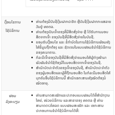
ທ່ານ​ຕ້ອງ​ມີ​ບັນຊີ​ເງິນ​ຝາກ​ປະຢັດ ຫຼື​ບັນຊີ​ເງິນ​ຝາກກະ​ແສ​ລາຍ​
ເງື່ອນໄຂການ
ວັນຢູ່​ ທຄຕລ.
ໃຊ້ບໍລິການ
ທ່ານ​ຕ້ອງ​ເປັນ​ເຈົ້າ​ຂອງ​​ທີ່​ມີ​ສິດ​ສັ່ງຈ່າຍ ຫຼື ​ໄດ້​ຮັບ​ການ​ມອບ​
ສິດ​ຈາກ​ເຈົ້າ​ ຂອງ​ບັນຊີ​ທີ່​ມີ​ສິດ​ສັ່ງຈ່າຍ​ໃນ​ບັນຊີ.
ຍອມຮັບ​ເງື່ອນ​ໄຂ ​ແລະ​ ຂໍ້​ກໍານົດ​ໃນ​ການ​ໃຊ້​ບໍລິການພ້ອມ​ທັງ​
ໃຫ້​ຂໍ້​ມູນ​ຖືກຕ້ອງ ​​ແລະ​ ຊັດ​ເຈນ​ໃນ​ແບບ​ຟອມຂໍ​​ນໍາ​ໃຊ້​ບໍລິການ
ຂອງ​ທະນາຄານ.
ກໍລະນີ​ເຈົ້າ​ຂອງ​ບັນຊີ​ທີ່​ມີ​ສິດ​ສັ່ງ​ຈ່າຍມອບ​​ໃຫ້​ຜູ້​ຕ່າງ​ໜ້າ​ມາ​
ພົວພັນ​ຂໍ​ນໍາ​ໃຊ້ຕ້ອງ​ມີ​​ໃບ​ມອບ​ສິດ​ຈາກ​ເຈົ້າ​ຂອງ​ບັນຊີ.
ສໍາ​ເນົາ​ບັດປະຈໍາຕົວ​ຂອງ​ເຈົ້າ​ຂອງ​ບັນຊີ, ສໍາ​ເນົາ​ບັດປະຈໍາຕົວ​
ຂອງ​ຜູ້​ມອບ​ສິດ​ແລະ​ຜູ້​ທີ່​ຖືກ​ມອບ​ສິດ ​ໃນ​ກໍລະນີ​ມອບ​ສິດ​ໃຫ້​
ບຸກຄົນ​ອື່ນ​​ໃຊ້​ບໍລິການ​ນີ້ ສໍາເນົາ​​ເອກະສານ​ທັງ​ໝົດ​ຕ້ອງ​ບໍ່​
ໝົດ​ອາຍຸ.
ທ່ານ​ສາມາດສະໝັກ​ແລະ​ປະກອບ​ແບບ​ຟອມ​ໄດ້​ທີ່​ສໍານັກງານ​
ຟອມ
ໃຫຍ່, ໜ່ວຍ​ບໍລິການ ​ແລະ​ສາຂາ​ຂອງ ທຄຕລ ຫຼື ​ທ່ານ​
ລົງທະບຽນ
ສາມາດ​ດາວ​ໂຫລດ ​ແບບ​ຟອມສະໝັກ ​ແລະ ​ເອກະສາ​ນ
ປະກອບ​ການ​ຂໍ​ນໍາ​ໃຊ້​ບໍລິການ​ໄດ້​ທີ່: