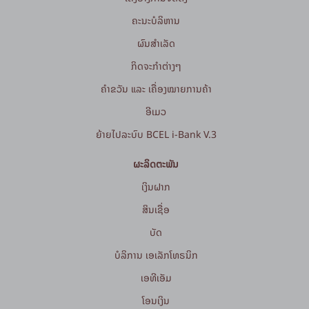
ຄະນະບໍລິຫານ
ຜົນສຳເລັດ
ກິດຈະກໍາຕ່າງໆ
ຄຳຂວັນ ແລະ ເຄື່ອງໝາຍການຄ້າ
ອີເມວ
ຍ້າຍໄປລະບົບ BCEL i-Bank V.3
ຜະລິດຕະພັນ
ເງິນຝາກ
ສິນເຊື່ອ
ບັດ
ບໍລິການ ເອເລັກໂທຣນິກ
ເອທີເອັມ
ໂອນເງິນ