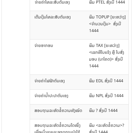
ຈ່າຍຄ່າໂທລະສັບຕົນເອງ
ພິມ PTEL ສົ່ງເບີ 1444
ເຕີມເງິນໂທລະສັບຕົນເອງ
ພິມ TOPUP [ຍະຫວ່າງ]
<ຈໍານວນເງິນ> ສົ່ງເບີ
1444
ຈ່າຍອາກອນ
ພິມ TAX [ຍະຫວ່າງ]
<ເລກທີໃບແຈ້ງ ຫຼຶ ໃບສັ່ງ
ມອບ (ບາໂຄດ)> ສົ່ງເບີ
1444
ຈ່າຍຄ່າໄຟຟ້າຕົນເອງ
ພິມ EDL ສົ່ງເບີ 1444
ຈ່າຍຄ່ານໍ້າປະປາຕົນເອງ
ພິມ NPL ສົ່ງເບີ 1444
ສອບຖາມລະຫັດຂໍ້ຄວາມທັງໝົດ
ພິມ ? ສົ່ງເບີ 1444
ສອບຖາມລະຫັດຂໍ້ຄວາມໃດໜຶ່ງ
ພິມ <ລະຫັດຂໍ້ຄວາມ>?
ເພື່ອເບິ່ງລາຍລະອຽດການນໍາໃຊ້
ສົ່ງເບີ 1444