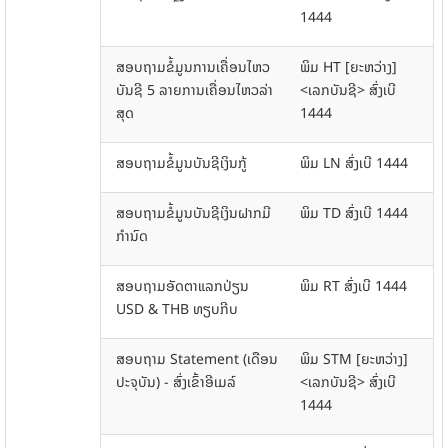
1444
ສອບຖາມຂໍ້ມູນການເຄື່ອນໄຫວ
ພິມ HT [ຍະຫວ່າງ]
ບັນຊີ 5 ລາຍການເຄື່ອນໄຫວລ່າ
<ເລກບັນຊີ> ສົ່ງເບີ
ສຸດ
1444
ສອບຖາມຂໍ້ມູນບັນຊີເງິນກູ້
ພິມ LN ສົ່ງເບີ 1444
ສອບຖາມຂໍ້ມູນບັນຊີເງິນຝາກມີ
ພິມ TD ສົ່ງເບີ 1444
ກໍານົດ
ສອບຖາມອັດຕາແລກປ່ຽນ
ພິມ RT ສົ່ງເບີ 1444
USD & THB ທຽບກີບ
ສອບຖາມ Statement (ເດືອນ
ພິມ STM [ຍະຫວ່າງ]
ປະຈຸບັນ) - ສົ່ງເຂົ້າອີເມລ໌
<ເລກບັນຊີ> ສົ່ງເບີ
1444