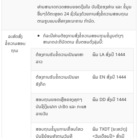
ທ່ານ​ສາມາດ​ກວດສອບ​ຍອດ​​ເງິນ​ໃນ​ ບັນຊີຂອງທ່ານ ແລະ ຂໍ້​ມູນ​
ອື່ນໆ​ໄດ້​ຕະຫຼອດ 24 ຊົ່ວ​ໂມງ​ດ້ວຍ​ການ​ສົ່ງ​ຂໍ້ຄວາມ​ສອບ​ຖາມ​
ຕາມ​ຮູບ​ແບບ​ທີ່​ທາງ​ທະນາຄານ​ ກຳນົດ.
ກໍລະນີທ່ານຕ້ອງການສົ່ງຂໍ້ຄວາມສອບຖາມຂໍ້ມູນຕ່າງໆ
ລະຫັດ​ສົ່ງ​
ສາມາດປະຕິບັດຕາມ ຂັ້ນຕອນດັ່ງລຸ່ມນີ້:
ຂໍ້ຄວາມ​ສອບ​
ຖາມ ​
ຕ້ອງການຮັບຂໍ້ຄວາມເປັນພາສາ
ພິມ LA ສົ່ງເບີ 1444
ລາວ
ຕ້ອງການຮັບຂໍ້ຄວາມເປັນພາ
ພິມ EN ສົ່ງເບີ 1444
ອັງກິດ
ສອບຖາມຍອດເຫຼືອຂອງທຸກໆ
ພິມ DD ສົ່ງເບີ 1444
ບັນຊີເງິນຝາກ ປະຢັດ ແລະ ກະແສ
ລາຍວັນ
ສອບຖາມຂໍ້ມູນການເຄື່ອນໄຫວ
ພິມ TXDT [ຍະຫວ່າງ]
ບັນຊີຍ້ອນຫຼັງຕາມວັນທີ
<ວັນເດືອນປີ> ສົ່ງເບີ