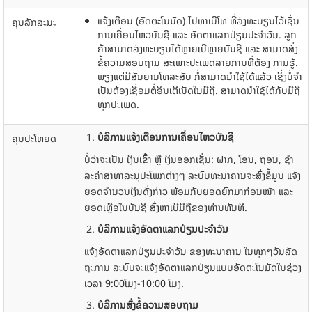
ແຈ້ງ​ເຕືອນ ​​​(ອັດຕະ​ໂນ​ມັດ) ​ໄປ​ຫາ​ເບີ​​ໂທ​ ທີ່​ລົງທະບຽນ​ໄວ້​ເຊັ່ນ
ຄຸນລັກສະນະ
ການ​ເຄື່ອນ​ໄຫວບັນຊີ ​ແລະ ອັດຕາ​ແລກປ່ຽນ​ປະຈຳ​ວັນ. ລູກ​
ຄ້າສາມາດ​ລົງທະບຽນ​ໄດ້ຫຼາຍ​ເບີ​ຫຼາຍ​ບັນຊີ ​ແລະ ສາມາດ​ສົ່ງ​
ຂໍ້​ຄວາມ​ສອບ​ຖາມ ສະ​ເພາະ​ປະ​ເພດ​ລາຍການທີ່​ຕ້ອງ ການ​ຮູ້​.
ພຽງແຕ່​ມີ​ສັນຍານ​ໂທລະສັບ ກໍ່​ສາມາດ​ນໍາ​ໃຊ້​ໄດ້​ແລ້ວ ​ເຊິ່ງບໍ່​ຈຳ​
ເປັນ​ຕ້ອງ​​ເຊື່ອມຕໍ່​ອິນ​ເຕີ​ເນັດ​ໃນ​ມື​ຖື. ສາ​ມາດ​ນໍາໃຊ້​ໄດ້​ກັບ​ມື​ຖື​
ທຸກ​ປະ​ເພດ.
ບໍລິການ
ແຈ້ງ
ເຕືອນ
ການ
ເຄື່ອນ
ໄຫ
ວບັນຊີ
ຄຸນປະ​ໂຫຍ​ດ
ບໍ່​ວ່າ​ຈະ​ເປັນ ເງິນ​ເຂົ້າ ຫຼື ​ເງິນ​ອອກ​ເຊັ່ນ: ຝາກ,​ ໂອນ​,​ ຖອນ, ຊໍາ
ລະ​ຄ່າ​ສາທາລະ​ນຸປະ​ໂພ​ກຕ່າງໆ ລະບົບທະນາຄານ​ຈະ​ສົ່ງ​ຂໍ້​ມູນ​ ​ແຈ້ງ
ຍອດຈຳນວນເງິນ​ດັ່ງກ່າວ ພ້ອມກັບ​ຍອດຍົກມາ​ກ່ອນ​ໜ້າ ​ແລະ
ຍອດ​ເຫຼືອ​ໃນ​ບັນຊີ​ ສົ່ງ​ຫາ​ເບີ​ມື​ຖື​ຂອງ​ທ່ານ​ທັນທີ.
ບໍລິການ
ແຈ້ງ
ອັດຕາ
ແລກປ່ຽນ
ປະຈຳ
ວັນ
ແຈ້ງອັດຕາແລກປ່ຽນປະຈຳ​ວັນ ຂອງທະນາຄານ ໃນທຸກ​ໆ​ວັນ​ລັດ​
ຖະການ ລະບົບ​ຈະ​​ແຈ້ງ​ອັດຕາ​ແລກປ່ຽນ​ແບບ​ອັດຕະ​ໂນ​ມັດໃນຊ່ວງ
ເວລາ 9:00​ໂມງ-10:00 ໂມງ.
ບໍລິການ
ສົ່ງ
ຂໍ້ຄວາມ
ສອບ
ຖາມ