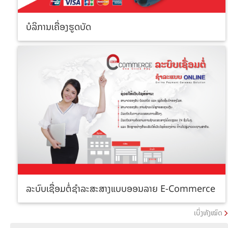
ບໍລິການເຄື່ອງຮູດບັດ
ລະບົບເຊື່ອມຕໍ່ຊຳລະສະສາງແບບອອນລາຍ E-Commerce
ເບິ່ງທັງໝົດ