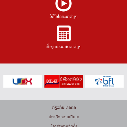
ວີດີໂອໂຄສະນາຕ່າງໆ
ເຄື່ອງຄຳນວນອັດຕາຕ່າງໆ
ກ່ຽວກັບ ທຄຕລ
ປະຫວັດຄວາມເປັນມາ
ໂຄງຮ່າງການຈັດຕັ້ງ