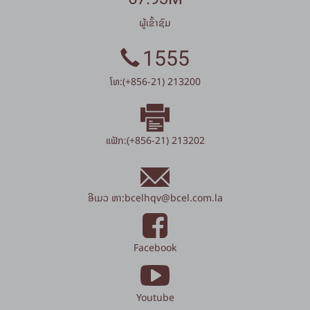
ຜູ້ເຂົ້າຊົມ
1555
ໂທ:(+856-21) 213200
ແຟັກ:(+856-21) 213202
ອີເມວ ຫາ:
bcelhqv
@
bcel.com.la
Facebook
Youtube