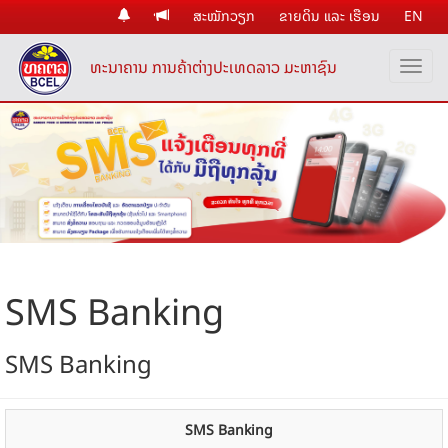
ສະໝັກວຽກ
ຂາຍດິນ ແລະ ເຮືອນ
EN
ທະນາຄານ ການຄ້າຕ່າງປະເທດລາວ ມະຫາຊົນ
SMS Banking
SMS Banking
SMS Banking