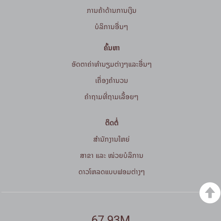
ການຄ້າດ້ານການເງິນ
ບໍລິການອື່ນໆ
ຄົ້ນຫາ
ອັດຕາຄ່າທຳນຽມຕ່າງໆແລະອື່ນໆ
ເຄື່ອງຄຳນວນ
ຄໍາຖາມທີ່ຖາມເລື້ອຍໆ
ຕິດຕໍ່
ສໍານັກງານໃຫຍ່
ສາຂາ ແລະ ໜ່ວຍບໍລິການ
ດາວໂຫລດແບບຟອມຕ່າງໆ
67.93M