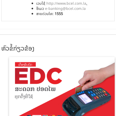
ເວບ​ໄຊ້
http://www.bcel.com.la
,
ອີເມວ
e-banking@bcel.com.la
ສາຍດ່ວນໂທ:
1555
ຫົວຂໍ້ກ່ຽວຂ້ອງ