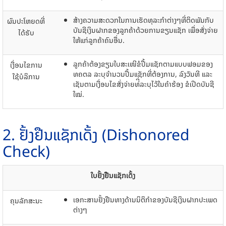
ສ້າງຄວາມສະດວກໃນການເຮັດທຸລະກໍາຕ່າງໆທີ່ຕິດພັນກັບ
ຜົນປະໂຫຍດທີ່
ບັນຊີເງິນຝາກຂອງລູກຄ້າດ້ວຍການຂຽນແຊັກ ເພື່ອສັ່ງຈ່າຍ
ໄດ້ຮັບ
ໃຫ້ແກ່ລູກຄ້າຄົນອື່ນ.
ລູກ​ຄ້າ​ຕ້ອງຂຽນ​ໃບ​ສະ​ເໜີ​ຂໍ​ປື້​ມ​ແຊັກຕາມ​ແບບ​ຟອມຂອງ
​ເງື່ອນໄຂການ
ທຄຕລ ລະບຸຈໍາ​ນວນ​ປື້​ມ​ແຊັກ​ທີ່​ຕ້ອງການ, ລົງ​ວັນທີ ​ແລະ ​
ໃຊ້ບໍລິການ
ເຊັນ​ຕາມ​ເງື່ອນ​ໄຂ​ສັ່ງ​ຈ່າຍ​ທ່ີ່ລະບຸ​ໄວ້​ໃນ​​ຄຳ​ຮ້ອງ ຂໍ​ເປີດ​ບັນຊີ​
ໃໝ່.
2. ຢັ້ງຢືນແຊັກເດັ້ງ (Dishonored
Check)
ໃບຢັ້ງຢືນແຊັກເດັ້ງ
ເອກະສານຢັ້ງຢືນທາງດ້ານນິຕິກໍາຂອງບັນຊີເງິນຝາກປະເພດ
ຄຸນລັກສະນະ
ຕ່າງໆ