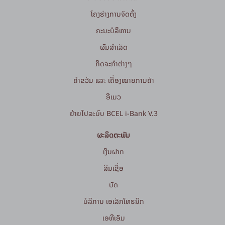
ໂຄງຮ່າງການຈັດຕັ້ງ
ຄະນະບໍລິຫານ
ຜົນສຳເລັດ
ກິດຈະກໍາຕ່າງໆ
ຄຳຂວັນ ແລະ ເຄື່ອງໝາຍການຄ້າ
ອີເມວ
ຍ້າຍໄປລະບົບ BCEL i-Bank V.3
ຜະລິດຕະພັນ
ເງິນຝາກ
ສິນເຊື່ອ
ບັດ
ບໍລິການ ເອເລັກໂທຣນິກ
ເອທີເອັມ