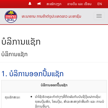
ສະໝັກວຽກ
ຂາຍດິນ ແລະ ເຮືອນ
EN
ທະນາຄານ ການຄ້າຕ່າງປະເທດລາວ ມະຫາຊົນ
ບໍລິການແຊັກ
ບໍລິການແຊັກ
1. ບໍລິການອອກປຶ້ມແຊັກ
ບໍລິການອອກປື້ມແຊັກ
ນໍາໃຊ້ເຮັດທຸລະກໍາຕ່າງໆທີ່ຕິດພັນກັບບັນຊີເງິນຝາກເຊັ່ນ:
ຄຸນລັກສະນະ
ຖອນເງິນສົດ, ໂອນເງິນ, ສໍາລະສະສາງຄ່າສິນຄ້າ ແລະ ການ​ບໍ
ລິການອື່ນໆ.