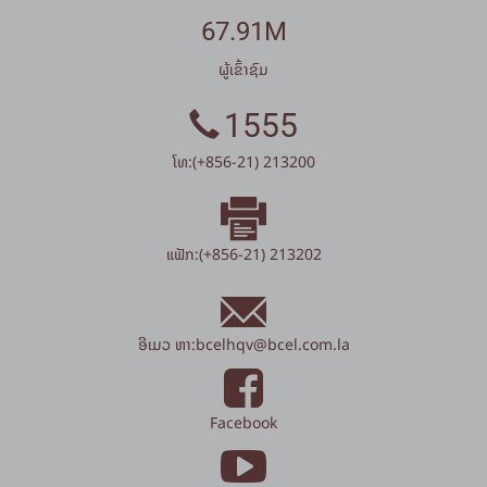
67.91M
ຜູ້ເຂົ້າຊົມ
1555
ໂທ:(+856-21) 213200
ແຟັກ:(+856-21) 213202
ອີເມວ ຫາ:
bcelhqv
@
bcel.com.la
Facebook