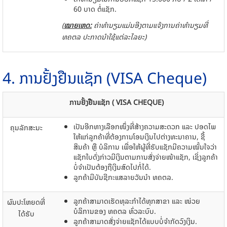
60 ບາດ ​ຕໍ່ແຊັກ.
(
ໝາຍເຫດ:
ຄ່າທໍານຽມແມ່ນອີງຕາມແຈ້ງການຄ່າທໍານຽມທີ່
ທຄຕລ ປະກາດນໍາໃຊ້ແຕ່ລະໄລຍະ)
4. ການຢັ້ງຢືນແຊັກ (VISA Cheque)
ການຢັ້ງຢືນແຊັກ
( VISA CHEQUE)
ເປັນອີກທາງເລືອກໜຶ່ງທີ່ສ້າງຄວາມສະດວກ ແລະ ປອດໄພ
ຄຸນລັກສະນະ
ໃຫ້ແກ່ລູກຄ້າທີ່ຕ້ອງການໂອນເງິນໄປຕ່າງທະນາຄານ, ຊື້
ສິນຄ້າ ຫຼື ບໍລິການ ເພື່ອໃຫ້ຜູ້ທີ່ຮັບແຊັກມີຄວາມໝັ້ນໃຈວ່າ
ແຊັກໃບດັ່ງກ່າວມີເງິນຕາມການສັ່ງຈ່າຍໜ້າແຊັກ, ເຊິ່ງລູກຄ້າ
ບໍ່ຈຳເປັນຕ້ອງຖືເງິນສົດໄປກໍ່ໄດ້.
ລູກຄ້າມີບັນຊີກະແສລາຍວັນນຳ ທຄຕລ.
ລູກຄ້າສາມາດເຮັດທຸລະກຳໄດ້ທຸກສາຂາ ແລະ ໜ່ວຍ
ຜົນປະໂຫຍດທີ່
ບໍລິການຂອງ ທຄຕລ ທົ່ວລະບົບ.
ໄດ້ຮັບ
ລູກ​ຄ້າ​ສາມາດ​ສັ່ງ​ຈ່າຍ​ແຊັກ​ໄດ້​​ແບບ​ບໍ່​ຈຳກັດ​ວົງ​ເງິນ.