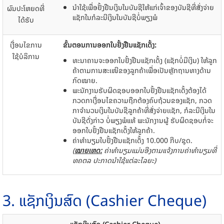
ນໍາໃຊ້ເພື່ອຢັ້ງຢືນເງິນໃນບັນຊີໃຫ້ແກ່ເຈົ້າຂອງບັນຊີທີ່ສັ່ງຈ່າຍ
ຜົນປະໂຫຍດທີ່
ແຊັກໃນກໍລະນີເງິນໃນບັນຊີບໍ່ພຽງພໍ
ໄດ້ຮັບ
​ເງື່ອນໄຂການ
ຂັ້ນ​ຕອນ​ການ​ອອກ​ໃບ​ຢັ້ງຢືນ​ແຊັກ​ເດັ້ງ:
ໃຊ້ບໍລິການ
ທະນາຄານ​ຈະອອກ​ໃບ​ຢັ້ງ​ຢືນ​ແຊັກ​ເດັ້ງ (​ແຊັກ​ບໍ່​ມີ​ເງິນ) ​ໃຫ້​ລູກ​
ຄ້າ​ຕາມ​ການສະ​ເໜີຂອງ​ລູກຄ້າເພື່ອ​ເປັນ​ຫຼັກ​ຖານ​ທາງ​ດ້ານ
ກົດ​ໝາຍ.
ພະນັກງານຮັບຜິດຊອບອອກໃບຢັ້ງຢືນແຊັກເດັ້ງຕ້ອງ​ໄດ້
ກວດກາ​ເງື່ອນ​ໄຂຄວາມ​ຖືກ​ຕ້ອງຄົບ​ຖ້ວນຂອງ​ແຊັກ, ກວດ
ກາຈຳ​ນວນ​ເງິນໃນບັນຊີລູກຄ້າທີ່ສັ່ງ​ຈ່າຍເເຊັກ, ກໍລະນີເງິນໃນ
ບັນຊີດັ່ງກ່າວ ບໍ່ພຽງພໍແທ້ ພະນັກງານ​ຜູ້ ຮັບຜິດຊອບ​ກໍ່​ຈະ​
ອອກ​ໃບ​ຢັ້ງຢືນ​ແຊັກ​ເດັ້ງໃຫ້​ລູກ​ຄ້າ.
ຄ່າ​ທຳນຽມ​ໃບ​ຢັ້ງຢືນ​ແຊັກ​ເດັ້ງ 10.000 ກີບ/ຊຸດ.
(
ໝາຍເຫດ:
ຄ່າທໍານຽມແມ່ນອີງຕາມແຈ້ງການຄ່າທໍານຽມທີ່
ທຄຕລ ປະກາດນໍາໃຊ້ແຕ່ລະໄລຍະ)
3. ແຊັກ​ເງິນສົ​ດ (Cashier Cheque)