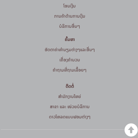
ໂອນເງິນ
ການຄ້າດ້ານການເງິນ
ບໍລິການອື່ນໆ
ຄົ້ນຫາ
ອັດຕາຄ່າທຳນຽມຕ່າງໆແລະອື່ນໆ
ເຄື່ອງຄຳນວນ
ຄໍາຖາມທີ່ຖາມເລື້ອຍໆ
ຕິດຕໍ່
ສໍານັກງານໃຫຍ່
ສາຂາ ແລະ ໜ່ວຍບໍລິການ
ດາວໂຫລດແບບຟອມຕ່າງໆ