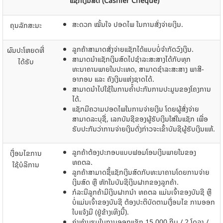
ແຊັກ​ເງິນສົ​ດ
(Cashier Cheque)
ສະດວກ​ ໝັ້ນ​ໃຈ ປ​ອດ​ໄພ ​ໃນ​ການ​ສັ່ງ​ຈ່າຍ​ເງິນ.
ຄຸນລັກສະນະ
ລູກ​ຄ້າ​ສາມາດ​ສັ່ງ​ຈ່າຍ​ແຊັກ​ໄດ້​​ແບບ​ບໍ່​ຈຳກັດ​ວົງ​ເງິນ.
ຜົນ​ປະ​ໂຫຍ​ດທີ່​
ສາມາດ​ນໍາ​​ແຊັກ​​ເງິນສົດ​ໄປ​ຊໍາລະ​ສະ​ສາງ​​ໄດ້​ກັບ​ທຸກ​
ໄດ້​ຮັບ
ທະນາຄານພາຍໃນປະເທດ, ສາມາດ​ຊໍາລະ​ສະ​ສາງ​ ພາສີ-
ອາກອນ​ ​ແລະ ຄັງ​ເງິນ​ແຫ່ງ​ຊາດ​ໄດ້.
ສາມາດ​ນໍາ​​ໄປ​ໃຊ້​ໃນ​ການ​ຄ້ຳປະກັນ​ການ​ປະມູນຂອງ​ໂຄງການ​
ໄດ້.
​ແຊັກ​​​ມີຄວາມ​ປອດ​ໄພ​ໃນ​ການ​ຈ່າຍ​ເງິນ ​​​ໂດຍ​ຜູ້​ສັ່ງ​ຈ່າຍ​
ສາມາດ​ລະບຸ​ຊື່, ​ເລກບັນຊີຂ​ອງຜູ້​ຮັບ​ເງິນ​ໃສ່​ໃນ​ແຊັກ ​ເພື່ອ​
ຮັບປະກັນ​ວ່າການ​ຈ່າຍ​ເງິນ​ດັ່ງກ່າວ​ຈະ​ເຂົ້າ​ບັນຊີ​ຜູ້​ຮັບ​ເງິນ​ແທ້.
ລູກ​ຄ້າ​ຕ້ອງປະກອບ​ແບບ​​ຟອມ​ໂອນ​ເງິ​ນພາຍ​ໃນ​ຂອງ
ເງື່ອນ​ໄຂ​ການ​
ທຄຕລ.
ໃຊ້​ບໍລິການ
ລູກ​ຄ້າ​ສາມາດ​ຊື້​ແຊັກ​ເງິນສົດ​ກັບ​ທະນາຄານ​ໂດຍການ​ຈ່າຍ​
ເງິນສົດ ຫຼື ຫັກ​ໃນ​ບັນຊີ​​ເງິນ​ຝາກຂ​ອງລູກ​ຄ້າ.
ກໍລະນີລູກຄ້າມີເງິນຝາກນໍາ ທຄຕລ ແມ່ນເຈົ້າຂອງບັນຊີ ຫຼື
ບໍ່ແມ່ນເຈົ້າຂອງບັນຊີ ຕ້ອງປະຕິບັດຕາມເງື່ອນໄຂ ການອອກ
ໃບແຈ້ງມີ (ຢູ່ຂ້າງເທິງນີ້).
ຄ່າ​ທຳ​ນຽມ​ໃນ​ການ​ອອ​ກ​ແຊັກ 15.000 ກີບ /​​ 2​ ໂດ​ລາ /