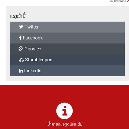
ເບິ່ງທັງໝົດ
ແຊໜ້ານີ້
Twitter
Facebook
Google+
Stumbleupon
LinkedIn
ເບິ່ງລາຍລະອຽດເພີ່ມເຕີມ