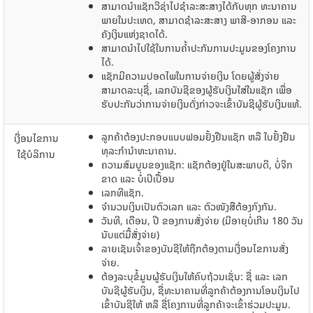
ສາມາດ​ນໍາ​​ແຊັກ​​ວີຊ່າ​ໄປ​ຊໍາລະ​ສະ​ສາງ​​ໄດ້​ກັບ​ທຸກ​ ທະນາຄານ
ພາຍໃນປະເທດ, ສາມາດ​ຊໍາລະ​ສະ​ສາງ​ ພາສີ-ອາກອນ​ ​ແລະ
ຄັງ​ເງິນ​ແຫ່ງ​ຊາດ​ໄດ້.
ສາມາດ​ນໍາ​​ໄປ​ໃຊ້​ໃນ​ການ​ຄ້ຳປະກັນ​ການ​ປະມູນຂອງ​ໂຄງການ​
ໄດ້.
ແຊັກ​​​ມີຄວາມ​ປອດ​ໄພ​ໃນ​ການ​ຈ່າຍ​ເງິນ ​​​ໂດຍ​ຜູ້​ສັ່ງ​ຈ່າຍ​
ສາມາດ​ລະບຸ​ຊື່, ​ເລກບັນຊີຂ​ອງຜູ້​ຮັບ​ເງິນ​ໃສ່​ໃນ​ແຊັກ ​ເພື່ອ​
ຮັບປະກັນ​ວ່າການ​ຈ່າຍ​ເງິນ​ດັ່ງກ່າວ​ຈະ​ເຂົ້າ​ບັນຊີ​ຜູ້​ຮັບ​ເງິນ​ແທ້.
ລູກ​ຄ້າ​ຕ້ອງ​ປະກອບ​ແບບ​​ຟອມຢັ້ງຢືນແຊັກ ຫລື ໃບຢັ້ງຢືນ
​ເງື່ອນໄຂການ
ທຸລະກຳນໍາທະນາຄານ.
ໃຊ້ບໍລິການ
ຄວາມສົມບູນຂອງແຊັກ: ແຊັກຕ້ອງຢູ່ໃນສະພາບດີ, ບໍ່ຈີກ
ຂາດ ແລະ ບໍ່ເປິເປື້ອນ
ເລກທີ​ແຊັກ.
ຈໍານວນ​ເງິນ​ເປັນ​ຕົວ​ເລກ ແລະ ຕົວໜັງສືຕ້ອງ​ກົງກັນ.
ວັນ​ທີ, ​ເດືອນ, ປີ ຂອງ​ການ​ສັ່ງ​ຈ່າຍ (ມີ​ອາຍຸ​ບໍ່​ເກີນ 180 ວັນ
ນັບ​ແຕ່​ມື້​ສັ່ງ​ຈ່າຍ)
ລາຍ​ເຊັນ​ເຈົ້າ​ຂອງ​ບັນຊີໃຫ້ຖືກຕ້ອງຕາມເງື່ອນໄຂການສັ່ງ
ຈ່າຍ.
ຕ້ອງລະບຸ​ຂໍ້​ມູນ​ຜູ້​ຮັບ​ເງິນ​ໃຫ້​ຄົບ​ຖ້ວນ​ເຊັ່ນ: ຊື່ ​ແລະ ​ເລກ​
ບັນຊີ​ຜູ້​ຮັບ​ເງິນ, ຊື່ທະນາຄານ​ທີ່ລູກ​ຄ້າ​ຕ້ອງການ​ໂອນ​ເງິນ​ໄປ​
ເຂົ້າ​ບັນຊີ​ໃຫ້ ຫລື ຊື່ໂຄງການທີ່ລູກຄ້າຈະເຂົ້າຮ່ວມປະມູນ.