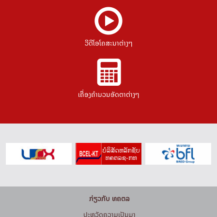
ວີດີໂອໂຄສະນາຕ່າງໆ
ເຄື່ອງຄຳນວນອັດຕາຕ່າງໆ
ກ່ຽວກັບ ທຄຕລ
ປະຫວັດຄວາມເປັນມາ