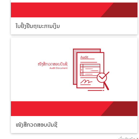
ໃບຢັ້ງຢືນຖານະການເງິນ
ໜັງສືກວດສອບບັນຊີ