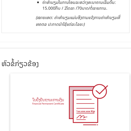
ຄ່າ​ທຳ​ນຽມ​ໃນ​ການໂອນ​ລະຫວ່າງ​ທະນາຄານເລີ່ມຕົ້ນ:
15.000ກີບ /​​ 2ໂດ​ລາ /70ບາດ/​ຕໍ່​ລາຍການ.
(ໝາຍເຫດ: ຄ່າທໍານຽມແມ່ນອີງຕາມແຈ້ງການຄ່າທໍານຽມທີ່
ທຄຕລ ປະກາດນໍາໃຊ້ແຕ່ລະໄລຍະ)
ຫົວຂໍ້ກ່ຽວຂ້ອງ