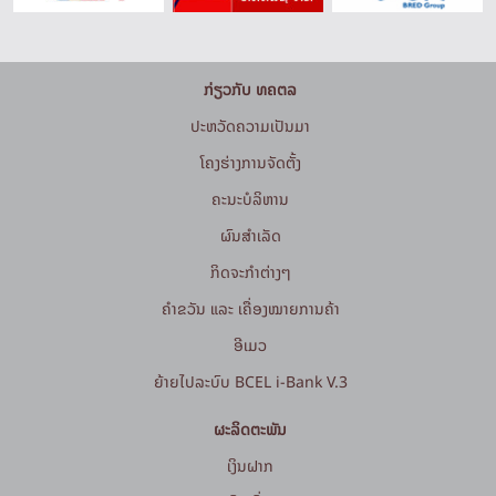
ກ່ຽວກັບ ທຄຕລ
ປະຫວັດຄວາມເປັນມາ
ໂຄງຮ່າງການຈັດຕັ້ງ
ຄະນະບໍລິຫານ
ຜົນສຳເລັດ
ກິດຈະກໍາຕ່າງໆ
ຄຳຂວັນ ແລະ ເຄື່ອງໝາຍການຄ້າ
ອີເມວ
ຍ້າຍໄປລະບົບ BCEL i-Bank V.3
ຜະລິດຕະພັນ
ເງິນຝາກ