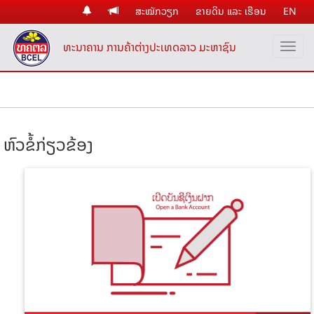
ສະໝັກວຽກ
ຂາຍດິນ ແລະ ເຮືອນ
EN
ທະນາຄານ ການຄ້າຕ່າງປະເທດລາວ ມະຫາຊົນ
ຫົວຂໍ້ກ່ຽວຂ້ອງ