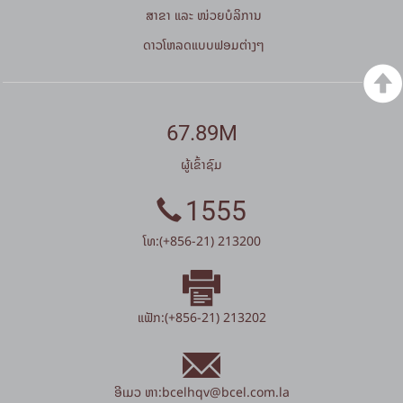
ສາຂາ ແລະ ໜ່ວຍບໍລິການ
ດາວໂຫລດແບບຟອມຕ່າງໆ
67.89M
ຜູ້ເຂົ້າຊົມ
1555
ໂທ:(+856-21) 213200
ແຟັກ:(+856-21) 213202
ອີເມວ ຫາ:
bcelhqv
@
bcel.com.la