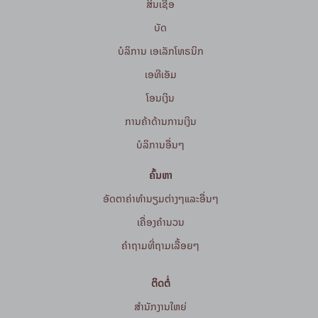
ສິນເຊື່ອ
ບັດ
ບໍລິການ ເອເລັກໂທຣນິກ
ເອທີເອັມ
ໂອນເງິນ
ການຄ້າດ້ານການເງິນ
ບໍລິການອື່ນໆ
ຄົ້ນຫາ
ອັດຕາຄ່າທຳນຽມຕ່າງໆແລະອື່ນໆ
ເຄື່ອງຄຳນວນ
ຄໍາຖາມທີ່ຖາມເລື້ອຍໆ
ຕິດຕໍ່
ສໍານັກງານໃຫຍ່