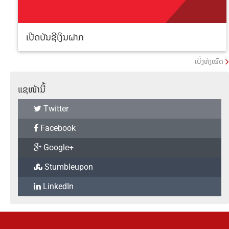
ເປີດບັນຊີເງິນຝາກ
ເບິ່ງທັງໝົດ
ແຊໜ້ານີ້
Twitter
Facebook
Google+
Stumbleupon
LinkedIn