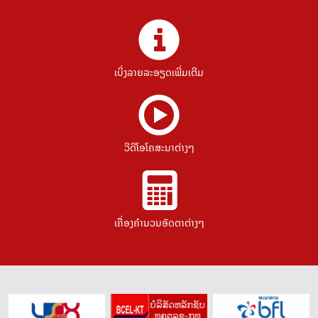
ເບິ່ງລາຍລະອຽດເພີ່ມເຕີມ
ວີດີໂອໂຄສະນາຕ່າງໆ
ເຄື່ອງຄຳນວນອັດຕາຕ່າງໆ