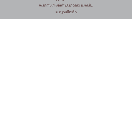
​ທະນາຄານ ການຄ້າຕ່າງປະເທດລາວ ມະຫາຊົນ.
​ສະ​ຫງວນ​ລິ​ຂະ​ສິດ