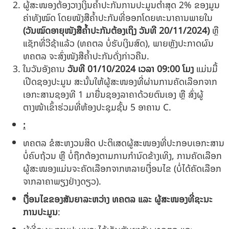
ຜູ້ສະໜອງຕ້ອງວາງເງິນຄໍ້າປະກັນການປະມູນຕໍ່າສຸດ 2% ຂອງມູນ
ຄ່າທັງໝົດ ໂດຍໜັງສືຄໍ້າປະກັນທີ່ອອກໂດຍທະນາຄານພາຍໃນ
(
ວັນໝົດອາຍຸໜັງສືຄໍ້າປະກັນຕ້ອງເຖິງ ວັນທີ
20
/
11
/2024
)
ຫຼື
ແຊັກທີ່ວີຊ້າແລ້ວ (ທຄຕລ ບໍ່ຮັບເງິນສົດ), ພາຍຫຼັງປະກາດຜົນ
ທຄຕລ ຈະສົ່ງໜັງສືຄໍ້າປະກັນດັ່ງກ່າວຄືນ.
ໃນວັນອັງຄານ
ວັນທີ
01/10
/202
4
ເວລາ
09:00
ໂມງ
ແມ່ນມື້
ເປີດຊອງປະມູນ ສະນັ້ນໃຫ້ຜູ້ສະໜອງທີ່ຜ່ານການຄັດເລືອກຈາກ
ເອກະສານຊອງທີ 1 ມາຍື່ນຊອງລາຄາດ້ວຍຕົນເອງ ຫຼື ສົ່ງຜູ້
ຕາງໜ້າເຂົ້າຮ່ວມທີ່ຫ້ອງປະຊຸມຊັ້ນ 5 ອາຄານ C.
:
ທຄຕລ ຂໍສະຫງວນສິດ ປະຕິເສດຜູ້ສະໜອງທີ່ປະກອບເອກະສານ
ບໍ່ຄົບຖ້ວນ ຫຼື ບໍ່ຖືກຕ້ອງຕາມການກຳນົດຂ້າງເທິງ, ການຄັດເລືອກ
ຜູ້ສະໜອງແມ່ນຈະຄັດເລືອກຈາກຫລາຍເງື່ອນໄຂ (ບໍ່ໄດ້ຄັດເລືອກ
ຈາກລາຄາພຽງຢ່າງດຽວ).
ເງື່ອນໄຂຂອງສັນຍາລະຫວ່າງ ທຄຕລ ແລະ ຜູ້ສະໜອງທີ່ຊະນະ
ການປະມູນ
: