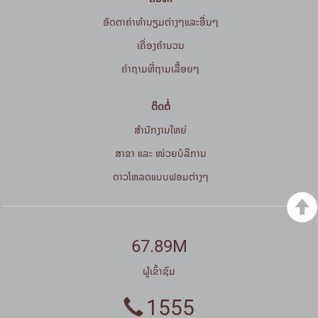
ອັດຕາຄ່າທຳນຽມຕ່າງໆແລະອື່ນໆ
ເຄື່ອງຄຳນວນ
ຄໍາຖາມທີ່ຖາມເລື້ອຍໆ
ຕິດຕໍ່
ສໍານັກງານໃຫຍ່
ສາຂາ ແລະ ໜ່ວຍບໍລິການ
ດາວໂຫລດແບບຟອມຕ່າງໆ
67.89M
ຜູ້ເຂົ້າຊົມ
1555