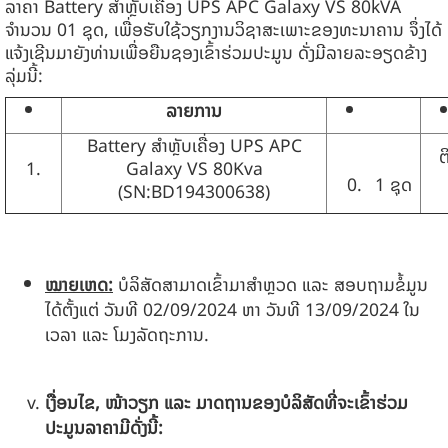
ລາຄາ Battery ສຳຫຼັບເຄື່ອງ UPS APC Galaxy VS 80kVA
ຈຳນວນ 01 ຊຸດ, ເພື່ອຮັບໃຊ້ວຽກງານວິຊາສະເພາະຂອງທະນາຄານ ຈຶ່ງໄດ້
ແຈ້ງເຊີນມາຍັງທ່ານເພື່ອຍືນຊອງເຂົ້າຮ່ວມປະມູນ ດັ່ງມີລາຍລະອຽດຂ້າງ
ລຸ່ມນີ້:
ລາຍການ
Battery ສຳຫຼັບເຄື່ອງ UPS APC
ຕ
Galaxy VS 80Kva
1 ຊຸດ
(SN:BD194300638)
ໝາຍເຫດ:
ບໍລິສັດສາມາດເຂົ້າມາສຳຫຼວດ ແລະ ສອບຖາມຂໍ້ມູນ
ໄດ້ຕັ້ງແຕ່ ວັນທີ 02/09/2024 ຫາ ວັນທີ 13/09/2024 ໃນ
ເວລາ ແລະ ໂມງລັດຖະການ.
ເງື່ອນໄຂ, ໜ້າວຽກ ແລະ ມາດຖານຂອງບໍລິສັດທີ່ຈະເຂົ້າຮ່ວມ
ປະມູນລາຄາມີດັ່ງນີ້: