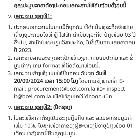
ຊອງປະມູນລາຄາຕ້ອງປະກອບເອກະສານໃຫ້ຄົບຖ້ວນດັ່ງລຸ່ມນີ້
:
ເ
ອກະສານ ຊອງທີ
1
:
ປະກອບເອກະສານໃນນາມນິຕິບຸກຄົນ ທີ່ດຳເນີນທຸລະກິດຈໍາໜ່າຍ
ເຄື່ອງອຸປະກອນໄອທີ ຫຼື ໄຟຟ້າ ດຳເນີນທຸລະກິດ ຢ່າງໜ້ອຍ 03 ປີ
ຂຶ້ນໄປ, ສໍາເນົາໃບທະບຽນວິສາຫະກິດ, ໃບຢັ້ງຢືນການເສຍອາກອນ
ປີ 2023.
ເອກະສານລາຍລະອຽດສະເປັກໜ້າວຽກ, ການຮັບປະກັນ ແລະ ຂໍ້
ມູນຕ່າງໆ ຕາມ format ທີ່ຕິດຄັດມາພ້ອມນີ້.
ເອກະສານຂ້າງເທິງແມ່ນໃຫ້ຍື່ນກ່ອນ ວັນສຸກ
ວັນທີ
20/09
/202
4
ເວລາ
15
:
0
0
ໂມງ
ໂດຍການສົ່ງຟາຍເຂົ້າ E-
mail:
procurement@bcel.com.la
ແລະ
inspect-
it@bcel.com.la
ເພື່ອໃຫ້ສູນໄອທີໄດ້ກວດສະເປັກ.
ເອກະສານ ຊອງທີ
2
:
(
ປິດຊອງ
)
ໃບສະເໜີລາຄາຕ້ອງເປັນສະກຸນເງີນກີບ ແລະ ລວມອາກອນມູນຄ່າ
ເພີ່ມ 10%, ໃບສະເໜີລາຄາຂອງຜູ້ສະໜອງມີອາຍຸຢ່າງໜ້ອຍ 01
ເດືອນ ຫລັງຈາກມື້ຍື່ນຊອງປະມູນ.