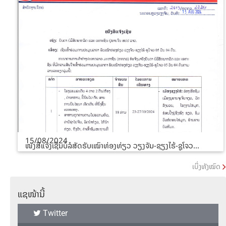
15/08/2024
ໜັງສືແຈ້ງເຊີນບໍລໍສັດຮັບເໝົາທ່ອງທ່ຽວ ວຽງຈັນ-ຊຽງໄຮ້-ຊູໂຈວ...
ເບິ່ງທັງໝົດ
ແຊໜ້ານີ້
Twitter