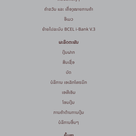
ຄຳຂວັນ ແລະ ເຄື່ອງໝາຍການຄ້າ
ອີເມວ
ຍ້າຍໄປລະບົບ BCEL i-Bank V.3
ຜະລິດຕະພັນ
ເງິນຝາກ
ສິນເຊື່ອ
ບັດ
ບໍລິການ ເອເລັກໂທຣນິກ
ເອທີເອັມ
ໂອນເງິນ
ການຄ້າດ້ານການເງິນ
ບໍລິການອື່ນໆ
ຄົ້ນຫາ