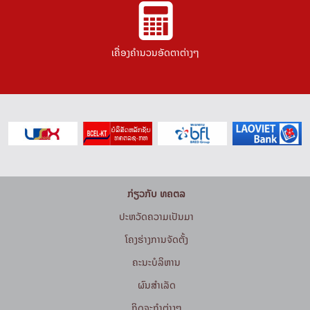
ເຄື່ອງຄຳນວນອັດຕາຕ່າງໆ
ກ່ຽວກັບ ທຄຕລ
ປະຫວັດຄວາມເປັນມາ
ໂຄງຮ່າງການຈັດຕັ້ງ
ຄະນະບໍລິຫານ
ຜົນສຳເລັດ
ກິດຈະກໍາຕ່າງໆ