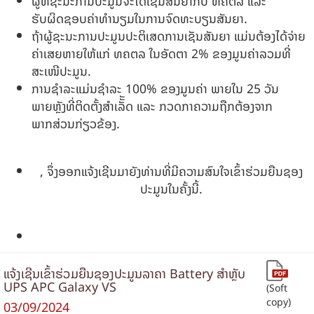
ຜູ້ທີ່ຊະນະການປະມູນຈະໄດ້ເຊັນສັນຍາກັບ ທຄຕລ ແລະ
ຮັບຜິດຊອບຄ່າທຳນຽມໃນການຈົດທະບຽນສັນຍາ.
ຖ້າຜູ້ຊະນະການປະມູນປະຕິເສດການເຊັນສັນຍາ ແມ່ນຕ້ອງໄດ້ຈ່າຍ
ຄ່າເສຍຫາຍໃຫ້ແກ່ ທຄຕລ ໃນອັດຕາ 2% ຂອງມູນຄ່າລວມທີ່
ສະເໜີປະມູນ.
ການຊໍາລະແມ່ນຊຳລະ 100% ຂອງມູນຄ່າ ພາຍໃນ 25 ວັນ
ພາຍຫຼັງທີ່ຕິດຕັ້ງສຳເລັັັດ ແລະ ກວດກາຄວາມຖືກຕ້ອງຈາກ
ພາກສ່ວນກ່ຽວຂ້ອງ.
, ຈຶ່ງອອກແຈ້ງເຊີນມາຍັງທ່ານທີ່ມີຄວາມສົນໃຈເຂົ້າຮ່ວມຍືນຊອງ
ປະມູນໃນຄັ້ງນີ້.
ແຈ້ງເຊີນເຂົ້າຮ່ວມຍືນຊອງປະມູນລາຄາ Battery ສຳຫຼັບ
UPS APC Galaxy VS
(Soft
copy)
03/09/2024