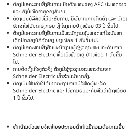
ຕ້ອງມີເອກະສານຢັ້ງຢືນການເປັນຕົວແທນຂອງ APC ປະເທດລາວ
ແລະ ຍັງບໍ່ໝົດອາຍຸຂອງສັນຍາ.
ຕ້ອງເປັນບໍລິສັດທີ່ມີປະສົບການ, ມີຜົນງານການຕິດຕັ້ງ ແລະ ບຳລຸງ
ຮັກສາໃຫ້ບັນດາອົງກອນ ຫຼື ໂຄງການຢ່າງໜ້ອຍ 03 ປີ ຂຶ້ນໄປ.
ຕ້ອງມີເອກະສານຢັ້ງຢືນການມີພະນັກງານຊັບພອດແກ້ໄຂບັນຫາ
ເຕັກນິກຂອງບໍລິສັດເອງ ຢ່າງໜ້ອຍ 1 ຄົນຂຶ້ນໄປ.
ຕ້ອງມີເອກະສານຢັ້ງຢືນພະນັກງານຜູ້ຊ່ຽວຊານສະເພາະດ້ານຈາກ
Schneider Electric ທີ່ຍັງບໍ່ໝົດອາຍຸ ຢ່າງໜ້ອຍ 1 ຄົນຂຶ້ນ
ໄປ.
ການຕິດຕັ້ງເຄື່ອງຕົວຈິງ ຕ້ອງມີຊ່ຽວຊານສະເພາະດ້ານຈາກ
Schneider Electric ເຂົ້າຮ່ວມນຳທຸກຄັ້ງ.
ຕ້ອງເປັນສິນຄ້າທີ່ໄດ້ມາດຕະຖານຈາກບໍລິສັດຜູ້ຜະລິດ
Schneider Electric ແລະ ໃຫ້ການຮັບປະກັນສິນຄ້າຢ່າງໜ້ອຍ
1 ປີ ຂຶ້ນໄປ.
ຫ້າງຮ້ານຕົວແທນຈຳໜ່າຍອຸປະກອນດັ່ງກ່າວມີຄວາມຕ້ອງການຍື່ນ