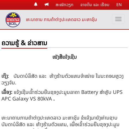
ສະໝັກວຽກ
ຂາຍດິນ ແລະ ເຮືອນ
EN
ທະນາຄານ ການຄ້າຕ່າງປະເທດລາວ ມະຫາຊົນ
ຄວາມຮູ້ & ຂ່າວສານ
ໜັງສືແຈ້ງເຊີນ
ເຖິງ
: ບັນດາບໍລິສັດ ແລະ ຫ້າງຮ້ານຕົວແທນຈໍາໜ່າຍ ໃນນະຄອນຫຼວງ
ວຽງຈັນ.
ເລື່ອງ
:
​ແຈ້ງເຊີນເຂົ້າຮ່ວມຍືນຊອງປະມູນລາຄາ Battery ສຳຫຼັບ UPS
APC Galaxy VS 80kVA
.
ທະນາຄານການຄ້າຕ່າງປະເທດລາວ ມະຫາຊົນ ຂໍແຈ້ງມາຍັງທ່ານຊາບ
ບັນດາບໍລິສັດ ແລະ ຫ້າງຮ້ານຕົວແທນ, ເພື່ອເຂົ້າຮ່ວມຍືນຊອງປະມູນ