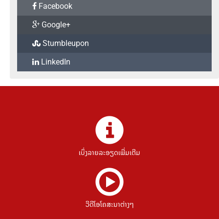
Facebook
Google+
Stumbleupon
LinkedIn
ເບິ່ງລາຍລະອຽດເພີ່ມເຕີມ
ວີດີໂອໂຄສະນາຕ່າງໆ