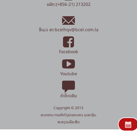
ແຟັກ:(+856-21) 213202
ອີເມວ ຫາ:
bcelhqv
@
bcel.com.la
Facebook
Youtube
ຄຳຄິດເຫັນ
Copyright © 2015
​ທະນາຄານ ການຄ້າຕ່າງປະເທດລາວ ມະຫາຊົນ.
​ສະ​ຫງວນ​ລິ​ຂະ​ສິດ