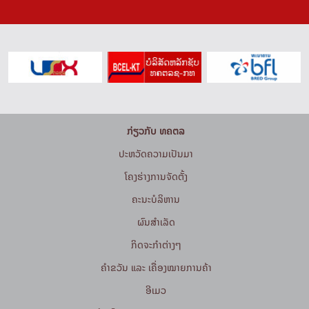
ກ່ຽວກັບ ທຄຕລ
ປະຫວັດຄວາມເປັນມາ
ໂຄງຮ່າງການຈັດຕັ້ງ
ຄະນະບໍລິຫານ
ຜົນສຳເລັດ
ກິດຈະກໍາຕ່າງໆ
ຄຳຂວັນ ແລະ ເຄື່ອງໝາຍການຄ້າ
ອີເມວ