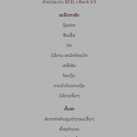
ຍ້າຍໄປລະບົບ BCEL i-Bank V.3
ຜະລິດຕະພັນ
ເງິນຝາກ
ສິນເຊື່ອ
ບັດ
ບໍລິການ ເອເລັກໂທຣນິກ
ເອທີເອັມ
ໂອນເງິນ
ການຄ້າດ້ານການເງິນ
ບໍລິການອື່ນໆ
ຄົ້ນຫາ
ອັດຕາຄ່າທຳນຽມຕ່າງໆແລະອື່ນໆ
ເຄື່ອງຄຳນວນ