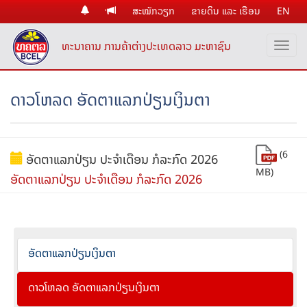
ສະໝັກວຽກ
ຂາຍດິນ ແລະ ເຮືອນ
EN
ທະນາຄານ ການຄ້າຕ່າງປະເທດລາວ ມະຫາຊົນ
ດາວໂຫລດ ອັດຕາແລກປ່ຽນເງິນຕາ
(6
ອັດຕາແລກປ່ຽນ ປະຈຳເດືອນ ກໍລະກົດ 2026
MB)
ອັດຕາແລກປ່ຽນ ປະຈຳເດືອນ ກໍລະກົດ 2026
ອັດຕາແລກປ່ຽນເງິນຕາ
ດາວໂຫລດ ອັດຕາແລກປ່ຽນເງິນຕາ