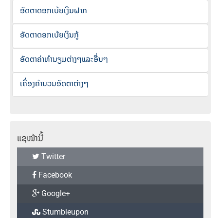
ອັດຕາດອກເບ້ຍເງິນຝາກ
ອັດຕາດອກເບ້ຍເງິນກູ້
ອັດຕາຄ່າທຳນຽມຕ່າງໆແລະອື່ນໆ
ເຄື່ອງຄຳນວນອັດຕາຕ່າງໆ
ແຊໜ້ານີ້
Twitter
Facebook
Google+
Stumbleupon