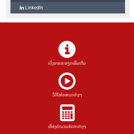
LinkedIn
ເບິ່ງລາຍລະອຽດເພີ່ມເຕີມ
ວີດີໂອໂຄສະນາຕ່າງໆ
ເຄື່ອງຄຳນວນອັດຕາຕ່າງໆ