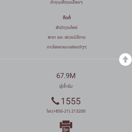
ຄໍາຖາມທີ່ຖາມເລື້ອຍໆ
ຕິດຕໍ່
ສໍານັກງານໃຫຍ່
ສາຂາ ແລະ ໜ່ວຍບໍລິການ
ດາວໂຫລດແບບຟອມຕ່າງໆ
67.9M
ຜູ້ເຂົ້າຊົມ
1555
ໂທ:(+856-21) 213200