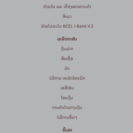
ຄຳຂວັນ ແລະ ເຄື່ອງໝາຍການຄ້າ
ອີເມວ
ຍ້າຍໄປລະບົບ BCEL i-Bank V.3
ຜະລິດຕະພັນ
ເງິນຝາກ
ສິນເຊື່ອ
ບັດ
ບໍລິການ ເອເລັກໂທຣນິກ
ເອທີເອັມ
ໂອນເງິນ
ການຄ້າດ້ານການເງິນ
ບໍລິການອື່ນໆ
ຄົ້ນຫາ