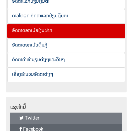
ອັດຕາແລກປ່ຽນເງິນຕາ
ດາວໂຫລດ ອັດຕາແລກປ່ຽນເງິນຕາ
ອັດຕາດອກເບ້ຍເງິນຝາກ
ອັດຕາດອກເບ້ຍເງິນກູ້
ອັດຕາຄ່າທຳນຽມຕ່າງໆແລະອື່ນໆ
ເຄື່ອງຄຳນວນອັດຕາຕ່າງໆ
ແຊໜ້ານີ້
Twitter
Facebook