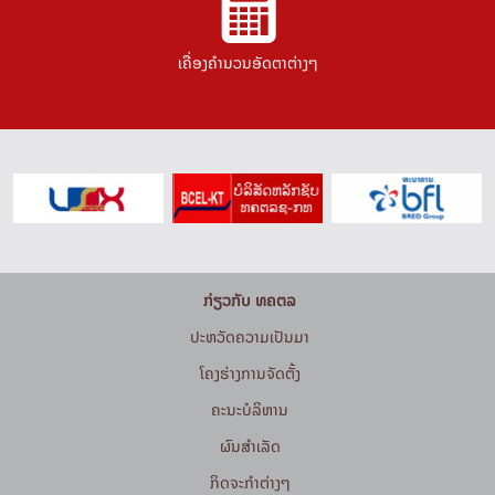
ເຄື່ອງຄຳນວນອັດຕາຕ່າງໆ
ກ່ຽວກັບ ທຄຕລ
ປະຫວັດຄວາມເປັນມາ
ໂຄງຮ່າງການຈັດຕັ້ງ
ຄະນະບໍລິຫານ
ຜົນສຳເລັດ
ກິດຈະກໍາຕ່າງໆ