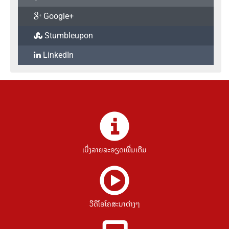
Google+
Stumbleupon
LinkedIn
ເບິ່ງລາຍລະອຽດເພີ່ມເຕີມ
ວີດີໂອໂຄສະນາຕ່າງໆ