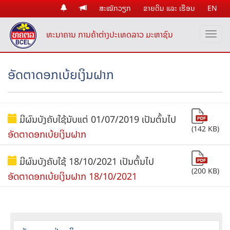
ສະໝັກວຽກ
ຂາຍດິນ ແລະ ເຮືອນ
EN
ທະນາຄານ ການຄ້າຕ່າງປະເທດລາວ ມະຫາຊົນ
ອັດຕາດອກເບ້ຍເງິນຝາກ
ມີຜົນບັງຄັບໃຊ້ນັບແຕ່ 01/07/2019 ເປັນຕົ້ນໄປ
(142 KB)
ອັດຕາດອກເບ້ຍເງິນຝາກ
ມີຜົນບັງຄັບໃຊ້ 18/10/2021 ເປັນຕົ້ນໄປ
(200 KB)
ອັດຕາດອກເບ້ຍເງິນຝາກ 18/10/2021