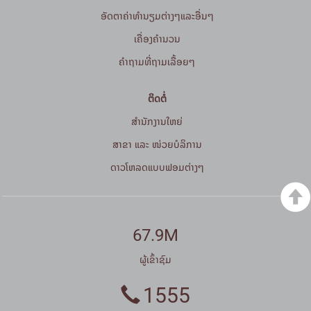
ອັດຕາຄ່າທຳນຽມຕ່າງໆແລະອື່ນໆ
ເຄື່ອງຄຳນວນ
ຄໍາຖາມທີ່ຖາມເລື້ອຍໆ
ຕິດຕໍ່
ສໍານັກງານໃຫຍ່
ສາຂາ ແລະ ໜ່ວຍບໍລິການ
ດາວໂຫລດແບບຟອມຕ່າງໆ
67.9M
ຜູ້ເຂົ້າຊົມ
1555