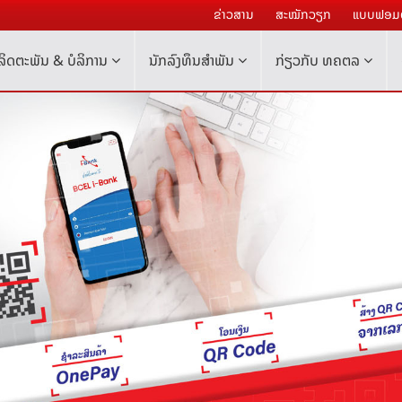
ຂ່າວສານ
ສະໝັກວຽກ
ແບບຟອມຕ
ລິດຕະພັນ & ບໍລິການ
ນັກລົງທຶນສໍາພັນ
ກ່ຽວກັບ ທຄຕລ