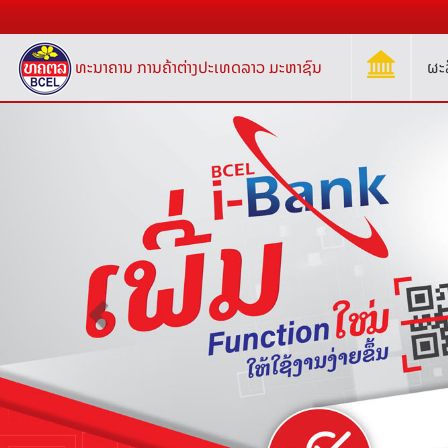
ທະນາຄານ ການຄ້າຕ່າງປະເທດລາວ ມະຫາຊົນ
ຜະ
Previous