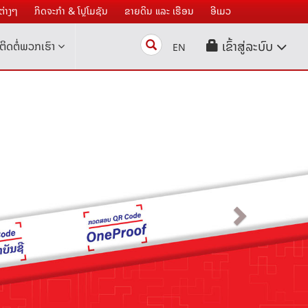
່າງໆ
ກິດຈະກໍາ & ໂປຼໂມຊັນ
ຂາຍດິນ ແລະ ເຮືອນ
ອີເມວ
Search
ເຂົ້າສູ່ລະບົບ
ຕິດຕໍ່ພວກເຮົາ
EN
Next