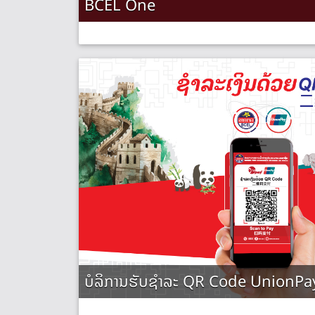
BCEL One
ບໍລິການຮັບຊຳລະ QR Code UnionPa