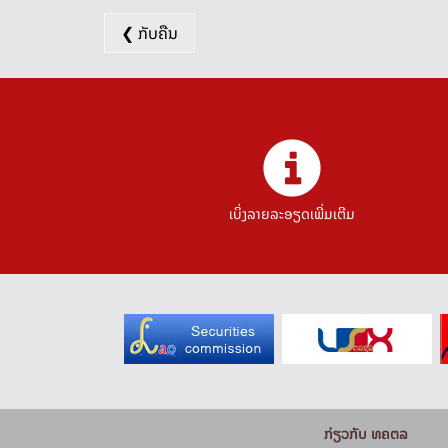
❮ ກັບຄືນ
ເບິ່ງລາຍລະອຽດເພີ່ມເຕີມ
ກ່ຽວກັບ ທຄຕລ