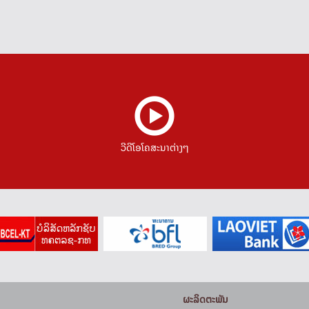
ວີດີໂອໂຄສະນາຕ່າງໆ
ຜະລິດຕະພັນ