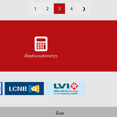
1
2
3
4
❯
ເຄື່ອງຄຳນວນອັດຕາຕ່າງໆ
ຄົ້ນຫາ