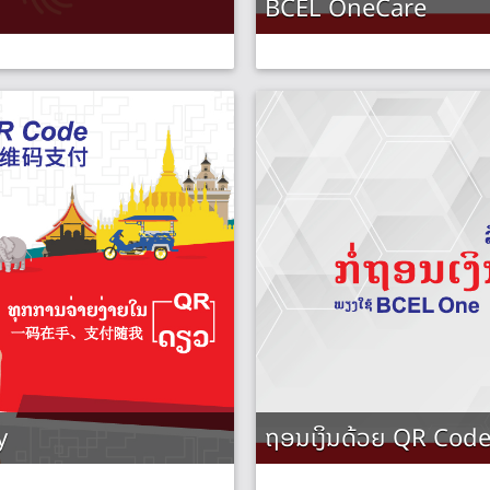
BCEL OneCare
y
ຖອນເງິນດ້ວຍ QR Cod