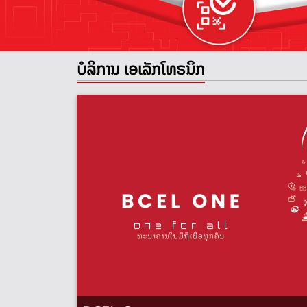
ບໍລິການ ເອເລັກໂທຣນິກ