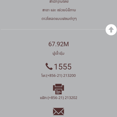
ສໍານັກງານໃຫຍ່
ສາຂາ ແລະ ໜ່ວຍບໍລິການ
ດາວໂຫລດແບບຟອມຕ່າງໆ
67.92M
ຜູ້ເຂົ້າຊົມ
1555
ໂທ:(+856-21) 213200
ແຟັກ:(+856-21) 213202