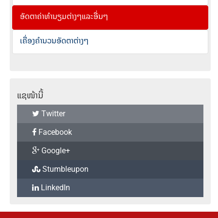
ອັດຕາຄ່າທຳນຽມຕ່າງໆແລະອື່ນໆ
ເຄື່ອງຄຳນວນອັດຕາຕ່າງໆ
ແຊໜ້ານີ້
Twitter
Facebook
Google+
Stumbleupon
LinkedIn