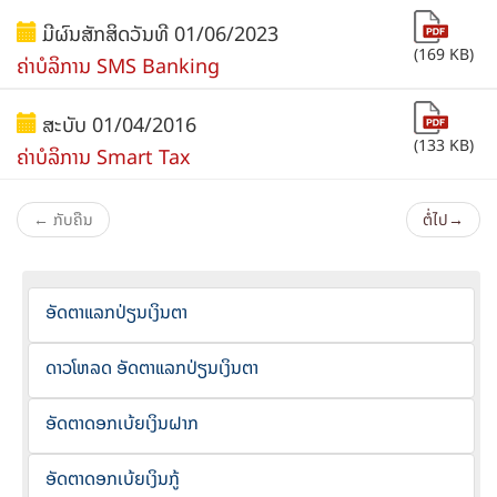
ມີຜົນສັກສິດວັນທີ 01/06/2023
(169 KB)
ຄ່າບໍລິການ SMS Banking
ສະບັບ 01/04/2016
(133 KB)
ຄ່າບໍລິການ Smart Tax
← ກັບຄືນ
ຕໍ່ໄປ→
ອັດຕາແລກປ່ຽນເງິນຕາ
ດາວໂຫລດ ອັດຕາແລກປ່ຽນເງິນຕາ
ອັດຕາດອກເບ້ຍເງິນຝາກ
ອັດຕາດອກເບ້ຍເງິນກູ້