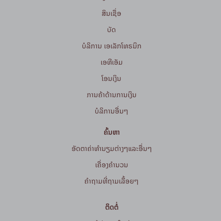
ສິນເຊື່ອ
ບັດ
ບໍລິການ ເອເລັກໂທຣນິກ
ເອທີເອັມ
ໂອນເງິນ
ການຄ້າດ້ານການເງິນ
ບໍລິການອື່ນໆ
ຄົ້ນຫາ
ອັດຕາຄ່າທຳນຽມຕ່າງໆແລະອື່ນໆ
ເຄື່ອງຄຳນວນ
ຄໍາຖາມທີ່ຖາມເລື້ອຍໆ
ຕິດຕໍ່