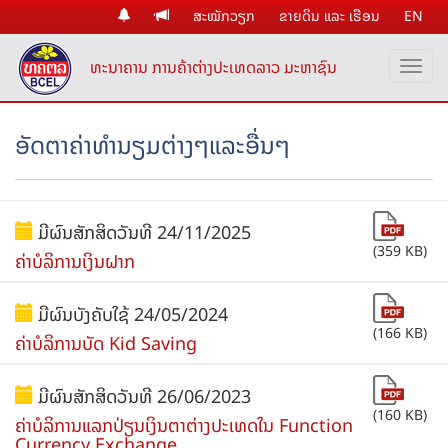
ສະໝັກວຽກ
ຂາຍດິນ ແລະ ເຮືອນ
EN
ທະນາຄານ ການຄ້າຕ່າງປະເທດລາວ ມະຫາຊົນ
ອັດຕາຄ່າທຳນຽມຕ່າງໆແລະອື່ນໆ
ມີຜົນສັກສິດວັນທີ 24/11/2025
(359 KB)
ຄ່າບໍລິການເງິນຝາກ
ມີຜົນບັງຄັບໃຊ້ 24/05/2024
(166 KB)
ຄ່າບໍລິການບັດ Kid Saving
ມີຜົນສັກສິດວັນທີ 26/06/2023
(160 KB)
ຄ່າບໍລິການແລກປ່ຽນເງິນຕາຕ່າງປະເທດໃນ Function
Currency Exchange