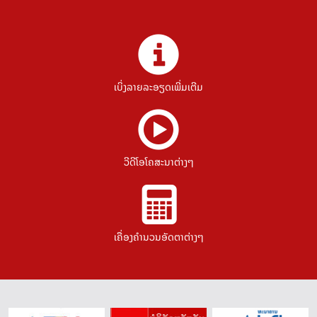
ເບິ່ງລາຍລະອຽດເພີ່ມເຕີມ
ວີດີໂອໂຄສະນາຕ່າງໆ
ເຄື່ອງຄຳນວນອັດຕາຕ່າງໆ