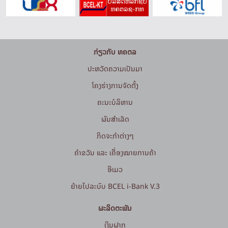
ກ່ຽວກັບ ທຄຕລ
ປະຫວັດຄວາມເປັນມາ
ໂຄງຮ່າງການຈັດຕັ້ງ
ຄະນະບໍລິຫານ
ຜົນສຳເລັດ
ກິດຈະກໍາຕ່າງໆ
ຄຳຂວັນ ແລະ ເຄື່ອງໝາຍການຄ້າ
ອີເມວ
ຍ້າຍໄປລະບົບ BCEL i-Bank V.3
ຜະລິດຕະພັນ
ເງິນຝາກ